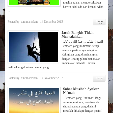
muslim adalah mempersaksikan
bahwa tidak ada ilah kecuali Allah
...
Posted by:
tuntunanislam
14 Desember 2015
Reply
Jatuh Bangkit Tidak
Menyalahkan
ألَسلامُ عليكم ورحمةُ الله وبركاتُهُ
Pembaca yang budiman! Setiap
manusia pasti punya keinginan.
Keinginan yang diperjuangkan
dengan kesungguhan hati adalah
impian atau cita-cita. Impian
melibatkan gelombang emosi yang
...
Posted by:
tuntunanislam
14 November 2015
Reply
Sabar Musibah Syukur
Ni’mah
Pembaca yang Budiman! Bagi
seorang mukmin, peristiwa dan
situasi apapun yang dialami
mestilah dihadapi dengan positif.