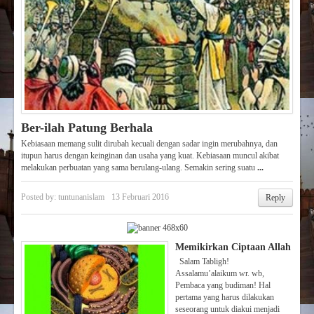
Ber-ilah Patung Berhala
Kebiasaan memang sulit dirubah kecuali dengan sadar ingin merubahnya, dan
itupun harus dengan keinginan dan usaha yang kuat. Kebiasaan muncul akibat
melakukan perbuatan yang sama berulang-ulang. Semakin sering suatu
...
Posted by:
tuntunanislam
13 Februari 2016
Reply
Memikirkan Ciptaan Allah
Salam Tabligh!
Assalamu’alaikum wr. wb,
Pembaca yang budiman! Hal
pertama yang harus dilakukan
seseorang untuk diakui menjadi