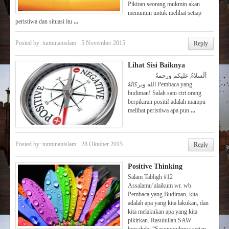
Pikiran seorang mukmin akan
menuntun untuk melihat setiap
peristiwa dan situasi itu
...
Posted by:
tuntunanislam
5 November 2015
Reply
Lihat Sisi Baiknya
ألَسلامُ عليكم ورحمةُ
الله وبركاتُهُ Pembaca yang
budiman! Salah satu ciri orang
berpikiran positif adalah mampu
melihat peristiwa apa pun
...
Posted by:
tuntunanislam
28 Oktober 2015
Reply
Positive Thinking
Salam Tabligh #12
Assalamu’alaikum wr. wb.
Pembaca yang Budiman, kita
adalah apa yang kita lakukan, dan
kita melakukan apa yang kita
pikirkan. Rasulullah SAW
bersabda: “Sesungguhnya setiap