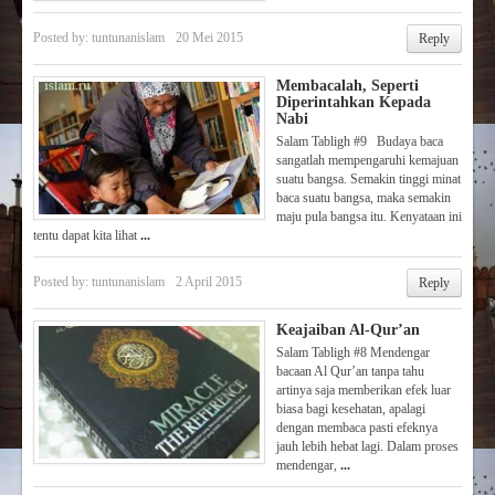
Posted by:
tuntunanislam
20 Mei 2015
Reply
Membacalah, Seperti
Diperintahkan Kepada
Nabi
Salam Tabligh #9 Budaya baca
sangatlah mempengaruhi kemajuan
suatu bangsa. Semakin tinggi minat
baca suatu bangsa, maka semakin
maju pula bangsa itu. Kenyataan ini
tentu dapat kita lihat
...
Posted by:
tuntunanislam
2 April 2015
Reply
Keajaiban Al-Qur’an
Salam Tabligh #8 Mendengar
bacaan Al Qur’an tanpa tahu
artinya saja memberikan efek luar
biasa bagi kesehatan, apalagi
dengan membaca pasti efeknya
jauh lebih hebat lagi. Dalam proses
mendengar,
...