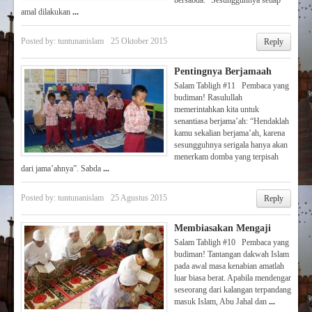
amal dilakukan
...
Posted by:
tuntunanislam
25 Oktober 2015
Reply
Pentingnya Berjamaah
Salam Tabligh #11 Pembaca yang
budiman! Rasulullah
memerintahkan kita untuk
senantiasa berjama’ah: “Hendaklah
kamu sekalian berjama’ah, karena
sesungguhnya serigala hanya akan
menerkam domba yang terpisah
dari jama’ahnya”. Sabda
...
Posted by:
tuntunanislam
25 Agustus 2015
Reply
Membiasakan Mengaji
Salam Tabligh #10 Pembaca yang
budiman! Tantangan dakwah Islam
pada awal masa kenabian amatlah
luar biasa berat. Apabila mendengar
seseorang dari ka­langan terpandang
masuk Islam, Abu Ja­hal dan
...