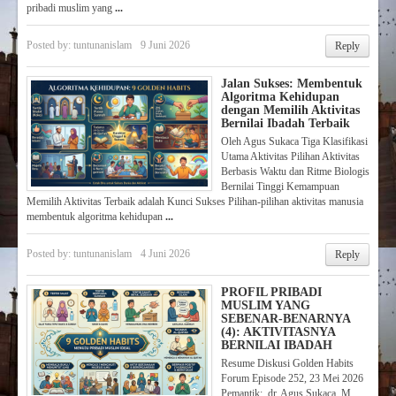
pribadi muslim yang
...
Posted by:
tuntunanislam
9 Juni 2026
Reply
Jalan Sukses: Membentuk
Algoritma Kehidupan
dengan Memilih Aktivitas
Bernilai Ibadah Terbaik
Oleh Agus Sukaca Tiga Klasifikasi
Utama Aktivitas Pilihan Aktivitas
Berbasis Waktu dan Ritme Biologis
Bernilai Tinggi Kemampuan
Memilih Aktivitas Terbaik adalah Kunci Sukses Pilihan-pilihan aktivitas manusia
membentuk algoritma kehidupan
...
Posted by:
tuntunanislam
4 Juni 2026
Reply
PROFIL PRIBADI
MUSLIM YANG
SEBENAR-BENARNYA
(4): AKTIVITASNYA
BERNILAI IBADAH
Resume Diskusi Golden Habits
Forum Episode 252, 23 Mei 2026
Pemantik: dr. Agus Sukaca, M.