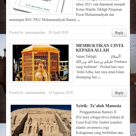
tahun 2011 saat diamanati menjadi
Ketua Majelis Tabligh Pimpinan
Pusat Muhammadiyah dan
memimpin RSU PKU Muhammadiyah Bantul,
...
Posted by:
tuntunanislam
29 April 2020
Reply
MEMBUKTIKAN CINTA
KEPADA ALLAH
Salam Tabligh: ألَسلامُ
عليكم ورحمةُ الله وبركاتُهُ Pembaca
yang budiman! Perihal hari raya
‘Iedul Adha, hari raya umat Islam,
disamping hari
...
Posted by:
tuntunanislam
14 Agustus 2018
Reply
Syirik: Ta’aluh Manusia
Penggambaran Ramses II
(Fir’aun) sebagai dewa (tuhan) di
Great Kuil Abu Simbel (sumber:
islamic-awareness.org)
Kekaguman yang berlebihan atas