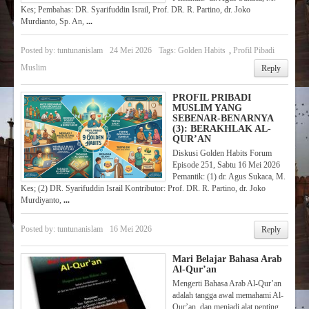
Kes; Pembahas: DR. Syarifuddin Israil, Prof. DR. R. Partino, dr. Joko
Murdianto, Sp. An,
...
Posted by:
tuntunanislam
24 Mei 2026
Tags:
Golden Habits
,
Profil Pibadi
Muslim
Reply
PROFIL PRIBADI
MUSLIM YANG
SEBENAR-BENARNYA
(3): BERAKHLAK AL-
QUR’AN
Diskusi Golden Habits Forum
Episode 251, Sabtu 16 Mei 2026
Pemantik: (1) dr. Agus Sukaca, M.
Kes; (2) DR. Syarifuddin Israil Kontributor: Prof. DR. R. Partino, dr. Joko
Murdiyanto,
...
Posted by:
tuntunanislam
16 Mei 2026
Reply
Mari Belajar Bahasa Arab
Al-Qur’an
Mengerti Bahasa Arab Al-Qur’an
adalah tangga awal memahami Al-
Qur’an, dan menjadi alat penting