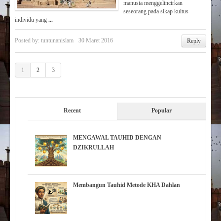
manusia menggelincirkan
seseorang pada sikap kultus
individu yang
...
Posted by:
tuntunanislam
30 Maret 2016
Reply
1
2
3
Recent
Popular
MENGAWAL TAUHID DENGAN
DZIKRULLAH
Membangun Tauhid Metode KHA Dahlan