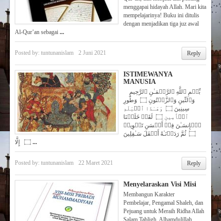
menggapai hidayah Allah. Mari kita
mempelajarinya! Buku ini ditulis
dengan menjadikan tiga juz awal
Al-Qur’an sebagai
...
Posted by:
tuntunanislam
2 Juni 2021
Reply
ISTIMEWANYA
MANUSIA
بِّسۡمِ ٱللَّهِ ٱلرَّحۡمَـٰنِ ٱلرَّحِیمِ
وَٱلتِّینِ وَٱلزَّیۡتُونِ ۝ وَطُورِ
سِینِینَ ۝ وَهَـٰذَا ٱلۡبَلَدِ
ٱلۡأَمِینِ ۝ لَقَدۡ خَلَقۡنَا
ٱلۡإِنسَـٰنَ فِیۤ أَحۡسَنِ تَقۡوِیمࣲ
۝ ثُمَّ رَدَدۡنَـٰهُ أَسۡفَلَ سَـٰفِلِینَ
۝ إِلَّا
...
Posted by:
tuntunanislam
22 Maret 2021
Reply
Menyelaraskan Visi Misi
Membangun Karakter
Pembelajar, Pengamal Shaleh, dan
Pejuang untuk Meraih Ridha Allah
Salam Tabligh, Alhamdulillah,