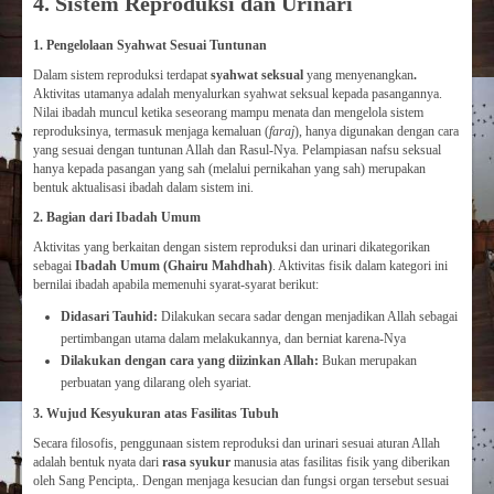
4. Sistem Reproduksi dan Urinari
1. Pengelolaan Syahwat Sesuai Tuntunan
Dalam sistem reproduksi terdapat
syahwat seksual
yang menyenangkan
.
Aktivitas utamanya adalah menyalurkan syahwat seksual kepada pasangannya.
Nilai ibadah muncul ketika seseorang mampu menata dan mengelola sistem
reproduksinya, termasuk menjaga kemaluan (
faraj
), hanya digunakan dengan cara
yang sesuai dengan tuntunan Allah dan Rasul-Nya. Pelampiasan nafsu seksual
hanya kepada pasangan yang sah (melalui pernikahan yang sah) merupakan
bentuk aktualisasi ibadah dalam sistem ini.
2. Bagian dari Ibadah Umum
Aktivitas yang berkaitan dengan sistem reproduksi dan urinari dikategorikan
sebagai
Ibadah Umum (Ghairu Mahdhah)
. Aktivitas fisik dalam kategori ini
bernilai ibadah apabila memenuhi syarat-syarat berikut:
Didasari Tauhid:
Dilakukan secara sadar dengan menjadikan Allah sebagai
pertimbangan utama dalam melakukannya, dan berniat karena-Nya
Dilakukan dengan cara yang diizinkan Allah:
Bukan merupakan
perbuatan yang dilarang oleh syariat.
3. Wujud Kesyukuran atas Fasilitas Tubuh
Secara filosofis, penggunaan sistem reproduksi dan urinari sesuai aturan Allah
adalah bentuk nyata dari
rasa syukur
manusia atas fasilitas fisik yang diberikan
oleh Sang Pencipta,. Dengan menjaga kesucian dan fungsi organ tersebut sesuai