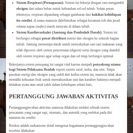
Sistem Respirasi (Pernapasan):
Sistem ini bekerja dengan cara mengambil
oksigen
dari udara bebas untuk kebutuhan sel-sel tubuh. Selain peran
teknisnya, respirasi dipandang sebagai gambaran dari
hakikat kehidupan
itu sendiri
, di mana manusia didefinisikan sebagai kesatuan roh dan jasad
selama napas (
nafas
) masih menyatu di dalam tubuh.
Sistem Kardiovaskuler (Jantung dan Pembuluh Darah):
Sistem ini
berfungsi sebagai
pusat distribusi
nutrisi dan oksigen ke seluruh bagian
tubuh. Jantung memompa darah untuk menyalurkan sari-sari makanan yang
telah diproses oleh sistem pencernaan (digesti) serta oksigen yang diambil
oleh sistem respirasi agar setiap organ dan sel tetap berfungsi optimal.
Bekerjanya sistem penopang ini sangat vital karena menjadi
penyokong utama
bagi Sistem Pelaksana Ibadah
seperti sistem saraf, indra, dan otot. Tanpa
pasokan energi dan oksigen yang stabil dari kedua sistem ini, manusia tidak akan
memiliki kekuatan fisik untuk merealisasikan niat dan karakter batinnya menjadi
tindakan nyata atau amal saleh dalam kehidupan sehari-hari,.
PERTANGGUNG JAWABAN AKTIVITAS
Pertanggungjawaban aktivitas manusia dilakukan melalui sebuah sistem
pencatatan yang sangat rapi, otomatis, dan autentik yang melekat pada diri
manusia itu sendiri.
Berikut adalah mekanisme detail mengenai bagaimana pertanggungjawaban
tersebut dilakukan: