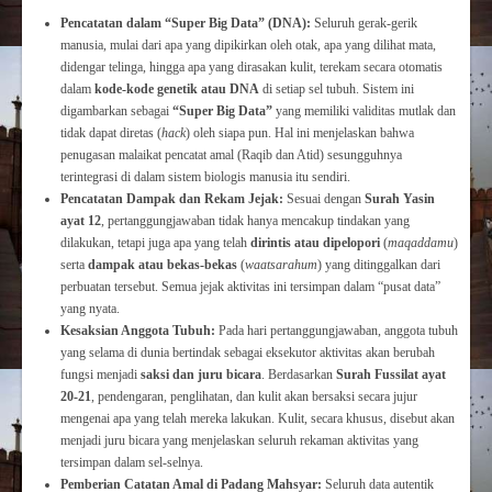
Pencatatan dalam “Super Big Data” (DNA):
Seluruh gerak-gerik
manusia, mulai dari apa yang dipikirkan oleh otak, apa yang dilihat mata,
didengar telinga, hingga apa yang dirasakan kulit, terekam secara otomatis
dalam
kode-kode genetik atau DNA
di setiap sel tubuh. Sistem ini
digambarkan sebagai
“Super Big Data”
yang memiliki validitas mutlak dan
tidak dapat diretas (
hack
) oleh siapa pun. Hal ini menjelaskan bahwa
penugasan malaikat pencatat amal (Raqib dan Atid) sesungguhnya
terintegrasi di dalam sistem biologis manusia itu sendiri.
Pencatatan Dampak dan Rekam Jejak:
Sesuai dengan
Surah Yasin
ayat 12
, pertanggungjawaban tidak hanya mencakup tindakan yang
dilakukan, tetapi juga apa yang telah
dirintis atau dipelopori
(
maqaddamu
)
serta
dampak atau bekas-bekas
(
waatsarahum
) yang ditinggalkan dari
perbuatan tersebut. Semua jejak aktivitas ini tersimpan dalam “pusat data”
yang nyata.
Kesaksian Anggota Tubuh:
Pada hari pertanggungjawaban, anggota tubuh
yang selama di dunia bertindak sebagai eksekutor aktivitas akan berubah
fungsi menjadi
saksi dan juru bicara
. Berdasarkan
Surah Fussilat ayat
20-21
, pendengaran, penglihatan, dan kulit akan bersaksi secara jujur
mengenai apa yang telah mereka lakukan. Kulit, secara khusus, disebut akan
menjadi juru bicara yang menjelaskan seluruh rekaman aktivitas yang
tersimpan dalam sel-selnya.
Pemberian Catatan Amal di Padang Mahsyar:
Seluruh data autentik