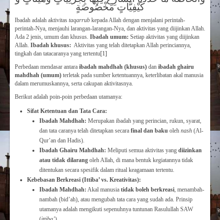
كَيْفِيَّاتٍ مَخْصُوصَةٍ
Ibadah adalah aktivitas
taqarrub
kepada Allah dengan menjalani perintah-
perintah-Nya, menjauhi larangan-larangan-Nya, dan aktivitas yang diijinkan Allah.
Ada 2 jenis, umum dan khusus.
Ibadah umum:
Setiap aktivitas yang diijinkan
Allah.
Ibadah khusus:
Aktivitas yang telah ditetapkan Allah perinciannya,
tingkah dan tatacaranya yang tertentu
[1]
Perbedaan mendasar antara
ibadah mahdhah (khusus)
dan
ibadah ghairu
mahdhah (umum)
terletak pada sumber ketentuannya, keterlibatan akal manusia
dalam merumuskannya, serta cakupan aktivitasnya.
Berikut adalah poin-poin perbedaan utamanya:
Sifat Ketentuan dan Tata Cara:
Ibadah Mahdhah:
Merupakan ibadah yang perincian, rukun, syarat,
dan tata caranya telah ditetapkan secara
final dan baku
oleh
nash
(Al-
Qur’an dan Hadis).
Ibadah Ghairu Mahdhah:
Meliputi semua aktivitas yang
diizinkan
atau tidak dilarang
oleh Allah, di mana bentuk kegiatannya tidak
ditentukan secara spesifik dalam ritual keagamaan tertentu.
Kebebasan Berkreasi (Ittiba’ vs. Kreativitas):
Ibadah Mahdhah:
Akal manusia
tidak boleh berkreasi
, menambah-
nambah (bid’ah), atau mengubah tata cara yang sudah ada. Prinsip
utamanya adalah mengikuti sepenuhnya tuntunan Rasulullah SAW
(
ittiba’
).