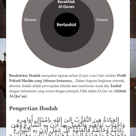
Beraktivitas Ibadah
merupakan lapisan terluar (
Lapis Luar
) dari struktur
Profil
Pribadi Muslim yang Sebenar-benarnya
,,. Dalam diagram lingkaran sistemik,
aktivitas ibadah adalah perwujudan lahiriah atau manifestasi nyata dari
Tauhid
dengan mekanisme yang sesuai dengan petunjuk Allah dalam Al-Qur’an (
Akhlak
Al-Qur’an)
Pengertian Ibadah
العِبَادَةُ هِىَ التَّقَرُّبُ إِلىَ اللهِ باِمْتِثَالِ أَوَامِرِهِ
وَاجْتِنَابِ نَوَاهِيْهِ وَالعَمَلِ بمِاَ أَذِنَ بِهِ الشَّارِعُ وَهِىَ
عَامَّةٌ وَخَاصَّةٌ فَالْعَامَّةُ كُلُّ عَمَلٍ أَذِنَ بِهِ الشَّارِعُ
وَاْلخَاصَّةُ مَا حَدَّدَهُ الشَّارِعُ فِيْهَا بِجُزْئِيَّاتٍ وَهَيْئَاتٍ وَ