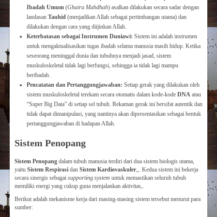
Ibadah Umum
(
Ghairu Mahdhah
) asalkan dilakukan secara sadar dengan
landasan
Tauhid
(menjadikan Allah sebagai pertimbangan utama) dan
dilakukan dengan cara yang diijinkan Allah.
Keterbatasan sebagai Instrumen Duniawi:
Sistem ini adalah instrumen
untuk mengaktualisasikan tugas ibadah selama manusia masih hidup. Ketika
seseorang meninggal dunia dan tubuhnya menjadi jasad, sistem
muskuloskeletal tidak lagi berfungsi, sehingga ia tidak lagi mampu
beribadah.
Pencatatan dan Pertanggungjawaban:
Setiap gerak yang dilakukan oleh
sistem muskuloskeletal terekam secara otomatis dalam kode-kode
DNA
atau
“Super Big Data” di setiap sel tubuh. Rekaman gerak ini bersifat autentik dan
tidak dapat dimanipulasi, yang nantinya akan dipresentasikan sebagai bentuk
pertanggungjawaban di hadapan Allah.
Sistem Penopang
Sistem Penopang
dalam tubuh manusia terdiri dari dua sistem biologis utama,
yaitu
Sistem Respirasi
dan
Sistem Kardiovaskuler
,,. Kedua sistem ini bekerja
secara sinergis sebagai
supporting system
untuk memastikan seluruh tubuh
memiliki energi yang cukup guna menjalankan aktivitas,.
Berikut adalah mekanisme kerja dari masing-masing sistem tersebut menurut para
sumber: