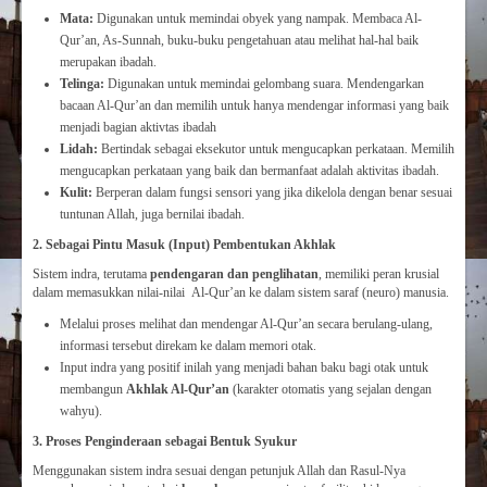
Mata:
Digunakan untuk memindai obyek yang nampak. Membaca Al-
Qur’an, As-Sunnah, buku-buku pengetahuan atau melihat hal-hal baik
merupakan ibadah.
Telinga:
Digunakan untuk memindai gelombang suara. Mendengarkan
bacaan Al-Qur’an dan memilih untuk hanya mendengar informasi yang baik
menjadi bagian aktivtas ibadah
Lidah:
Bertindak sebagai eksekutor untuk mengucapkan perkataan. Memilih
mengucapkan perkataan yang baik dan bermanfaat adalah aktivitas ibadah.
Kulit:
Berperan dalam fungsi sensori yang jika dikelola dengan benar sesuai
tuntunan Allah, juga bernilai ibadah.
2. Sebagai Pintu Masuk (Input) Pembentukan Akhlak
Sistem indra, terutama
pendengaran dan penglihatan
, memiliki peran krusial
dalam memasukkan nilai-nilai Al-Qur’an ke dalam sistem saraf (neuro) manusia.
Melalui proses melihat dan mendengar Al-Qur’an secara berulang-ulang,
informasi tersebut direkam ke dalam memori otak.
Input indra yang positif inilah yang menjadi bahan baku bagi otak untuk
membangun
Akhlak Al-Qur’an
(karakter otomatis yang sejalan dengan
wahyu).
3. Proses Penginderaan sebagai Bentuk Syukur
Menggunakan sistem indra sesuai dengan petunjuk Allah dan Rasul-Nya