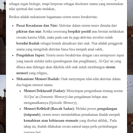
sebagai organ biologis, tetapi berperan sebagai eksekutor utama yang menentukan
nilai spiritual dari suatu tindakan,.
Berikut adalah mekanisme bagaimana sistem neuro beraktivitas:
Pusat Kesadaran dan Niat:
Aktivitas dalam sistem neuro dimulai dari
pikiran dan niat
. Ketika seseorang
berpikir positif
atau berniat melakukan
sesuatu karena Allah, maka pada saat itu juga aktivitas tersebut sudah
bernilai ibadah
sebagai bentuk aktualisasi dari otak. Niat adalah penggerak
utama yang mengubah aktivitas biasa bisa menjadi amal saleh,.
Pengolahan Input:
Sistem neuro beraktivitas dengan cara memproses input
yang masuk melalui indra (pendengaran dan penglihatan),. Al-Qur’an yang
dibaca atau didengar akan dikelola oleh otak untuk membangun
sistem
memori
yang religius,.
Mekanisme Memori Ibadah:
Otak menyimpan nilai-nilai aktivitas dalam
dua bagian memori utama:
Memori Deklaratif (Sadar):
Menyimpan pengetahuan tentang norma
Al-Qur’an (
Semantic Memory
) dan pengalaman belajar atau
mengamalkannya (
Episodic Memory
),.
Memori Reflektif (Bawah Sadar):
Melalui proses
pengulangan
(
istiqomah
)
, sistem neuro memindahkan pemahaman ibadah menjadi
kemahiran atau kebiasaan otomatis
yang disebut akhlak,. Pada
tahap ini, ibadah dilakukan secara natural tanpa perlu pertimbangan
panjang lagi,.