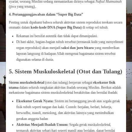
syariat, seorang Muslim sedang memantaskan dirinya sebagai
Nafsul Mutmainah
(jiwa yang tenang),.
4. Pertanggungjawaban dalam “Super Big Data”
Penting untuk dipahami bahwa seluruh aktivitas sistem reproduksi terekam secara
otomatis dalam
kode-kode DNA (Super Big Data)
di setiap sel tubuh.
Rekaman ini bersifat autentik dan tidak dapat dimanipulasi.
Di hari akhir, bagian-bagian tubuh tersebut (termasuk kulit yang menyelimuti
organ reproduksi) akan menjadi
saksi dan juru bicara
yang memberikan
laporan langsung di hadapan Allah mengenai bagaimana sistem tersebut
digunakan selama di dunia.
5. Sistem Muskuloskeletal (Otot dan Tulang)
Sistem muskuloskeletal
(otot dan tulang) berperan sebagai
eksekutor fisik
utama
dalam seluruh rangkaian aktivitas ibadah seorang Muslim. Berikut adalah
mekanisme bagaimana sistem muskuloskeletal beraktivitas dan bernilai ibadah:
Eksekutor Gerak Nyata:
Sistem ini bertanggung jawab atas segala gerak
fisik tubuh seperti tangan dan kaki. Contoh: berjalan, berlari, bekerja,
berwudhu, mandi, menolong, dan aktivitas lainnya yang menimbulkan
gerakan anggota badan
Aktivitas Menjadi Ibadah Umum:
Segala gerak muskuloskeletal,
termasuk aktivitas sehari-hari seperti mandi atau berjalan, dapat bernilai