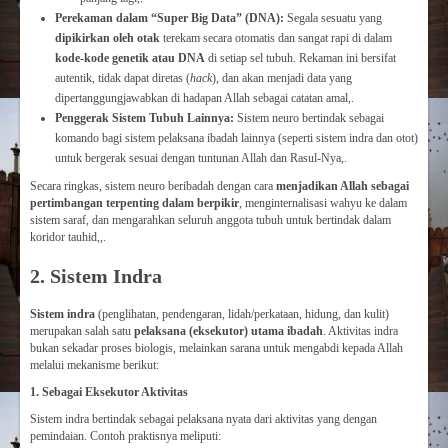
Perekaman dalam “Super Big Data” (DNA):
Segala sesuatu yang
dipikirkan oleh otak
terekam secara otomatis dan sangat rapi di dalam
kode-kode genetik atau DNA
di setiap sel tubuh. Rekaman ini bersifat
autentik, tidak dapat diretas (
hack
), dan akan menjadi data yang
dipertanggungjawabkan di hadapan Allah sebagai catatan amal,.
Penggerak Sistem Tubuh Lainnya:
Sistem neuro bertindak sebagai
komando bagi sistem pelaksana ibadah lainnya (seperti sistem indra dan otot)
untuk bergerak sesuai dengan tuntunan Allah dan Rasul-Nya,.
Secara ringkas, sistem neuro beribadah dengan cara
menjadikan Allah sebagai
pertimbangan terpenting dalam berpikir
, menginternalisasi wahyu ke dalam
sistem saraf, dan mengarahkan seluruh anggota tubuh untuk bertindak dalam
koridor tauhid,,.
2. Sistem Indra
Sistem indra
(penglihatan, pendengaran, lidah/perkataan, hidung, dan kulit)
merupakan salah satu
pelaksana (eksekutor) utama ibadah
. Aktivitas indra
bukan sekadar proses biologis, melainkan sarana untuk mengabdi kepada Allah
melalui mekanisme berikut:
1. Sebagai Eksekutor Aktivitas
Sistem indra bertindak sebagai pelaksana nyata dari aktivitas yang dengan
pemindaian. Contoh praktisnya meliputi: