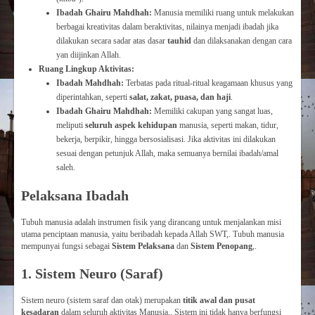
Ibadah Ghairu Mahdhah:
Manusia memiliki ruang untuk melakukan
berbagai kreativitas dalam beraktivitas, nilainya menjadi ibadah jika
dilakukan secara sadar atas dasar
tauhid
dan dilaksanakan dengan cara
yan diijinkan Allah.
Ruang Lingkup Aktivitas:
Ibadah Mahdhah:
Terbatas pada ritual-ritual keagamaan khusus yang
diperintahkan, seperti
salat, zakat, puasa, dan haji
.
Ibadah Ghairu Mahdhah:
Memiliki cakupan yang sangat luas,
meliputi
seluruh aspek kehidupan
manusia, seperti makan, tidur,
bekerja, berpikir, hingga bersosialisasi. Jika aktivitas ini dilakukan
sesuai dengan petunjuk Allah, maka semuanya bernilai ibadah/amal
saleh.
Pelaksana Ibadah
Tubuh manusia adalah instrumen fisik yang dirancang untuk menjalankan misi
utama penciptaan manusia, yaitu beribadah kepada Allah SWT,. Tubuh manusia
mempunyai fungsi sebagai
Sistem Pelaksana
dan
Sistem Penopang
,.
1. Sistem Neuro (Saraf)
Sistem neuro (sistem saraf dan otak) merupakan
titik awal dan pusat
kesadaran
dalam seluruh aktivitas Manusia,. Sistem ini tidak hanya berfungsi