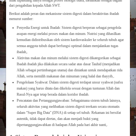
tidak dipandang hanya sebagai proses biologis biasa, melainkan sebagai bagian
dari pengabdian kepada Allah SWT.
Berikut adalah peran dan mekanisme sistem digesti dalam beraktivitas ibadah
menurut sumber:
Penyedia Energi untuk Ibadah: Sistem digesti berperan sebagai pengelola
asupan energi melalui proses makan dan minum. Nutrisi yang dihasilkan
kemudian didistribusikan oleh sistem kardiovaskuler ke seluruh tubuh agar
semua anggota tubuh dapat berfungsi optimal dalam menjalankan tugas
ibadah,.
Aktivitas makan dan minum melalui sistem digesti dikategorikan sebagai
Ibadah ibadah jika dilakukan secara sadar atas dasar Tauhid (menjadikan
Allah sebagai pertimbangan utama) dan diniatkan untuk mendapatkan rida
Allah, serta memilih makanan dan minuman yang halal dan thayyib,.
Pengelolaan Syahwat: Dalam sistem digesti terdapat unsur syahwat (nafsu
makan) yang harus ditata dan dikelola sesuai dengan tuntunan Allah dan
Rasul-Nya agar tetap berada dalam koridor ibadah.
Pencatatan dan Pertanggungjawaban: Sebagaimana sistem tubuh lainnya,
seluruh aktivitas yang melibatkan sistem digesti terekam secara otomatis
dalam “Super Big Data” (DNA) di setiap sel tubuh. Rekaman ini bersifat
autentik, tidak dapat diretas, dan akan menjadi bukti yang
dipertanggungjawabkan di hadapan Allah pada hari akhir nanti,.