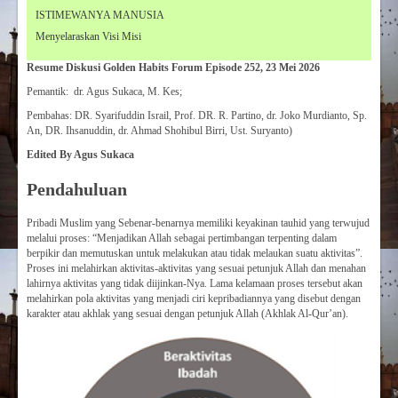
ISTIMEWANYA MANUSIA
Menyelaraskan Visi Misi
Resume Diskusi Golden Habits Forum Episode 252, 23 Mei 2026
Pemantik: dr. Agus Sukaca, M. Kes;
Pembahas: DR. Syarifuddin Israil, Prof. DR. R. Partino, dr. Joko Murdianto, Sp.
An, DR. Ihsanuddin, dr. Ahmad Shohibul Birri, Ust. Suryanto)
Edited By Agus Sukaca
Pendahuluan
Pribadi Muslim yang Sebenar-benarnya memiliki keyakinan tauhid yang terwujud
melalui proses: “Menjadikan Allah sebagai pertimbangan terpenting dalam
berpikir dan memutuskan untuk melakukan atau tidak melaukan suatu aktivitas”.
Proses ini melahirkan aktivitas-aktivitas yang sesuai petunjuk Allah dan menahan
lahirnya aktivitas yang tidak diijinkan-Nya. Lama kelamaan proses tersebut akan
melahirkan pola aktivitas yang menjadi ciri kepribadiannya yang disebut dengan
karakter atau akhlak yang sesuai dengan petunjuk Allah (Akhlak Al-Qur’an).