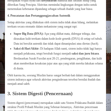
merupakan wujud nyata dari
kesyukuran
manusia atas fasilitas hidup yang
diberikan Sang Pencipta. Aktivitas memindai lingkungan dengan indra untuk
menemukan kebenaran dipandang sebagai sebuah ibadah yang luar biasa.
4. Pencatatan dan Pertanggungjawaban Autentik
Setiap aktivitas yang dilakukan oleh sistem indra tidak akan hilang, melainkan
terekam secara otomatis dalam mekanisme yang sangat rapi:
Super Big Data (DNA):
Apa yang dilihat mata, didengar telinga, dan
dirasakan kulit terekam dalam kode-kode genetik (DNA) di setiap sel tubuh.
Data ini bersifat autentik dan tidak dapat dimanipulasi atau diretas (
hack
).
Saksi di Hari Akhir:
Di hadapan Allah nanti, sistem indra tidak lagi hanya
menjadi pelaksana, tetapi berubah fungsi menjadi
saksi dan juru bicara
.
Berdasarkan Surah Fussilat ayat 20-21, pendengaran, penglihatan, dan kulit
akan memberikan kesaksian jujur atas apa yang telah mereka lakukan selama
di dunia.
Oleh karena itu, seorang Muslim harus sangat berhati-hati dalam menggunakan
sistem indranya agar seluruh aktivitas penginderaan tersebut bernilai ibadah dan
menjadi amal saleh.
3. Sistem Digesti (Pencernaan)
Sistem digesti (pencernaan) merupakan salah satu Sistem Pelaksana Ibadah dalam
struktur Profil Pribadi Muslim yang Sebenar-benarnya,. Aktivitas pencernaan