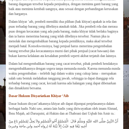
barang dagangan tersebut kepada penjualnya, dengan meminta ganti barang yang
baik atau meminta kembali uangnya, atau sesuai dengan perbandingan kerusakan
dan harganya.
Dalam khiyar ‘aib, pembeli memiliki dua pilihan (hak khiyar) apakah ia rela dan
puas terhadap barang yang dibelinya ataukah tidak. Jika pembeli rela dan merasa
puas dengan kecacatan yang ada pada barang, maka khiyar tidak berlaku baginya
dan ia harus menerima barang yang telah dibelinya tersebut. Namun jika ia
menolak dan mengembalikan barang kepada pemiliknya, maka akad tersebut
menjadi batal. Konsekwensinya, bagi penjual harus menerima pengembalian
barang tersebut jika kecacatannya murni dari pihak penjual (cacat bawaan) dan
bukan karena kelalaian ata kesalahan pembeli seperti akibat terjatuh dan lainnya.
Dalam hal mengembalikan barang yang cacat tersebut, pihak pembeli hendaknya
mengembalikannya dengan segera tanpa menunda-nunda. Karena menunda-nunda
waktu pengembalian – terlebih lagi dalam waktu yang cukup lama – merupakan
salah satu bentuk melalaikan tanggung jawab, sehingga ia dapat dianggap rela
terhadap barang yang cacat, kecuali karena ada halangan yang dapat dibenarkan
dan dimaklumi bersama.
Dasar Hukum Disyariatkan Khiyar ‘Aib
Dasar hukum disyari’atkannya khiyar aib dapat dijumpai penjelasannya dalam
berbagai hadis Nabi saw, antara lain hadis yang diriwayatkan oleh imam Ahmad,
Ibnu Majah, ad-Daruqutni, al-Hakim dan at-Thabrani dari Uqbah bin Amir ra.:
أَنَّ النَّبِيَّ صَلَّى الله عَلَيْهِ وَسَلَّمَ قَالَ: الْمُسْلِمُ أَخُو الْمُسْلِمِ وَلاَ يَحِلُّ لِمُسْلِمٍ بَاعَ مِنْ
أَخِيهِ بَيْعًا فِيهِ عَيْبٌ إِلاَّ بَيَّنَهُ لَهُ (رواه أحمد وابن ماجة وغيره)