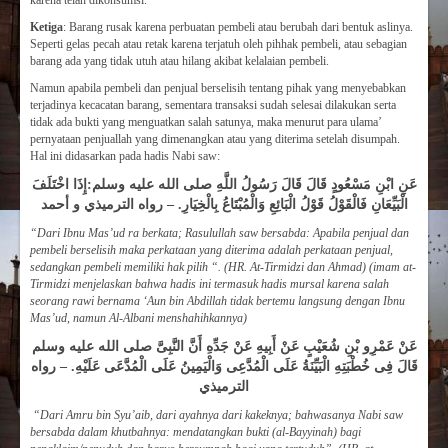
karena telah dikonsumsi.
Ketiga
: Barang rusak karena perbuatan pembeli atau berubah dari bentuk aslinya.
Seperti gelas pecah atau retak karena terjatuh oleh pihhak pembeli, atau sebagian
barang ada yang tidak utuh atau hilang akibat kelalaian pembeli.
Namun apabila pembeli dan penjual berselisih tentang pihak yang menyebabkan
terjadinya kecacatan barang, sementara transaksi sudah selesai dilakukan serta
tidak ada bukti yang menguatkan salah satunya, maka menurut para ulama’
pernyataan penjuallah yang dimenangkan atau yang diterima setelah disumpah.
Hal ini didasarkan pada hadis Nabi saw:
عَنِ ابْنِ مَسْعُودٍ قَالَ قَالَ رَسُولُ اللَّهِ صلى الله عليه وسلم:إِذَا اخْتَلَفَ
الْبَيِّعَانِ فَالْقَوْلُ قَوْلُ الْبَائِعِ وَالْمُبْتَاعُ بِالْخِيَارِ. – رواه الترميذي و أحمد
“
Dari Ibnu Mas’ud ra berkata; Rasulullah saw bersabda:
Apabila penjual dan
pembeli berselisih maka perkataan yang diterima adalah perkataan penjual,
sedangkan pembeli memiliki hak pilih “. (HR. At-Tirmidzi dan Ahmad
) (imam at-
Tirmidzi menjelaskan bahwa hadis ini termasuk hadis mursal karena salah
seorang rawi bernama ‘Aun bin Abdillah tidak bertemu langsung dengan Ibnu
Mas’ud, namun
Al-Albani
menshahihkannya
)
عَنْ عَمْرِو بْنِ شُعَيْبٍ عَنْ أَبِيهِ عَنْ جَدِّهِ أَنَّ النَّبِىَّ صلى الله عليه وسلم
قَالَ فِى خُطْبَتِهِ الْبَيِّنَةُ عَلَى الْمُدَّعِى وَالْيَمِينُ عَلَى الْمُدَّعَى عَلَيْهِ. – رواه
الترميذي
“
Dari Amru bin Syu’aib, dari ayahnya dari kakeknya; bahwasanya Nabi saw
bersabda dalam khutbahnya:
mendatangkan bukti (
a
l-Bayyinah) bagi