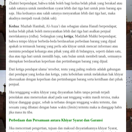
Zhahiri berpendapat; bahwa tidak boleh bagi kedua belah pihak yang berakad atau
salah satunya untuk memberikan syarat lebih dari tiga hari untuk jenis barang apa
saja. Jika keduanya atau salah satunya menyaratkan lebih dari tiga hari, maka
akadnya menjadi rusak (tidak sah).
Kedua
: Mazhab Hambali, Al-Auza’i dan sebagian ulama Hanafi berpendapat;
kedua belah pihak boleh mensyaratkan lebih dari tiga hari asalkan penjual
merelakannya (ridha). Sedangkan yang
ketiga
; Madzhab Maliki berpendapat;
bahwa tempo khiyar berbeda-beda berdasarkan perbedaan barang yang dijual
apakah ia termasuk barang yang perlu ada khiyar untuk mencari informasi atau
meminta pendapat keluarga atau pihak yang ahli di bidangnya, seperti dalam satu,
dua atau tiga hari untuk memilih baju, satu bulan untuk membeli tanah, semuanya
ditetapkan berdasarkan keperluan dan pertimbangan barang yang dijual.
Dari ketiga pendapat ulama’ tersebut, tentu yang paling realistis adalah gabungan
dari pendapat yang kedua dan ketiga, yaitu kebolehan untuk melakukan hak khiyar
disesuaikan dengan keperluan dan pertimbangan barang serta keridhaan dari pihak
penjual.
Jika tengggang waktu khiyar yang disyaratkan habis tanpa pernah terjadi
penolakan atau meneruskan akad pada saat tenggang waktu masih tersisa, maka
khiyar dianggap gugur, sebab ia terbatas dengan tenggang waktu tertentu, dan
sesuatu yang dibatasi dengan batas waktu (
limits
) tertentu maka ia dianggap habis
jika masa itu tiba.
Perbedaan dan Persamaan a
ntara Khiyar Syarat dan Garansi
Jika mencermati pengertian, tujuan dan maksud disyariatkannya khiyar Syarat,