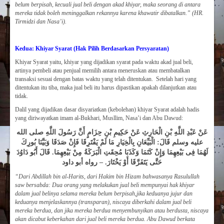
belum berpisah, kecuali jual beli dengan akad khiyar, maka seorang di antara
mereka tidak boleh meninggalkan rekannya karena khawatir dibatalkan.” (HR.
Tirmidzi dan Nasa’i).
Kedua: Khiyar Syarat (Hak Pilih Berdasarkan Persyaratan)
Khiyar Syarat yaitu, khiyar yang dijadikan syarat pada waktu akad jual beli,
artinya pembeli atau penjual memilih antara meneruskan atau membatalkan
transaksi sesuai dengan batas waktu yang telah ditentukan. Setelah hari yang
ditentukan itu tiba, maka jual beli itu harus dipastikan apakah dilanjutkan atau
tidak.
Dalil yang dijadikan dasar disyariatkan (kebolehan) khiyar Syarat adalah hadis
yang diriwayatkan imam al-Bukhari, Musllim, Nasa’i dan Abu Dawud:
عَنْ عَبْدِ اللَّهِ بْنِ الْحَارِثِ عَنْ حَكِيمِ بْنِ حِزَامٍ أَنَّ رَسُولَ اللَّهِ صلى الله
عليه وسلم قَالَ: الْبَيِّعَانِ بِالْخِيَارِ مَا لَمْ يَفْتَرِقَا فَإِنْ صَدَقَا وَبَيَّنَا بُورِكَ
لَهُمَا فِى بَيْعِهِمَا وَإِنْ كَتَمَا وَكَذَبَا مُحِقَتِ الْبَرَكَةُ مِنْ بَيْعِهِمَا. قَالَ أَبُو دَاوُدَ
حَتَّى يَتَفَرَّقَا أَوْ يَخْتَارَ. – رواه أبو داود
“Dari Abdillah bin al-Harits, dari Hakim bin Hizam bahwasanya Rasulullah
saw bersabda: Dua orang yang melakukan jual beli mempunyai hak khiyar
dalam jual belinya selama mereka belum berpisah,jika keduanya jujur dan
keduanya menjelaskannya (transparan), niscaya diberkahi dalam jual beli
mereka berdua, dan jika mereka berdua menyembunyikan atau berdusta, niscaya
akan dicabut keberkahan dari jual beli mereka berdua. Abu Dawud berkata