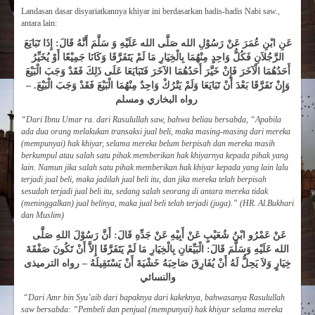
Landasan dasar disyariatkannya khiyar ini berdasarkan hadis-hadis Nabi saw.,
antara lain:
عَنِ ابْنِ عُمَرَ عَنْ رَسُوْلِ الله صَلَّى الله عَلَيْهِ وَ سَلَّمَ أَنَّهُ قَالَ: إِذَا تَبَايَعَ
الرَّجُلاَنِ فَكُلُّ وَاحِدٍ مِنْهُمَا بِالْخِيَارِ مَا لَمْ يَتَفَرَّقَا وَكَانَا جَمِيْعًا أَوْ يُخَيِّرُ
أَحَدُهُمَا الْآخَرَ فَإِنْ خَيَّرَ أَحَدُهُمَا الآخَرَ فَتَبَايَعَا عَلَى ذَلِكَ فَقَدْ وَجَبَ الْبَيْعَ
وَإِنْ تَفَرَّقَا بَعْدَ أَنْ تَبَايَعَا وَلَمْ يَتْرُكْ وَاحِدٌ مِنْهُمَا الْبَيْعَ فَقَدْ وَجَبَ الْبَيْعَ. –
رواه البخاري ومسلم
“Dari Ibnu Umar ra. dari Rasulullah saw, bahwa beliau bersabda, “Apabila
ada dua orang melakukan transaksi jual beli, maka masing-masing dari mereka
(mempunyai) hak khiyar, selama mereka belum berpisah dan mereka masih
berkumpul atau salah satu pihak memberikan hak khiyarnya kepada pihak yang
lain. Namun jika salah satu pihak memberikan hak khiyar kepada yang lain lalu
terjadi jual beli, maka jadilah jual beli itu, dan jika mereka telah berpisah
sesudah terjadi jual beli itu, sedang salah seorang di antara mereka tidak
(meninggalkan) jual belinya, maka jual beli telah terjadi (juga).” (
HR. Al.Bukhari
dan Muslim)
عَنْ عَمْرُو ابْنُ شُعَيْبٍ عَنْ أَبِيْهِ عَنْ جَدِّهِ قَالَ: أَنَّ رَسُوْلَ اللهِ صَلَّى
الله عَلَيْهِ وَسَلَّمَ قَالَ: الْبَيِّعَانِ بِالْخِيَارِ مَا لَمْ يَتَفَرَّقَا إِلاَّ أَنْ تَكُونَ صَفْقَةَ
خِيَارٍ وَلاَ يَحِلُّ لَهُ أَنْ يُفَارِقَ صَاحِبَهُ خَشْيَةَ أَنْ يَسْتَقِيلَهُ – رواه الترميذى
والنسائي
“
Dari Amr bin Syu’aib dari bapaknya dari kakeknya, bahwasanya Rasulullah
saw bersabda: “Pembeli dan penjual (mempunyai) hak khiyar selama mereka