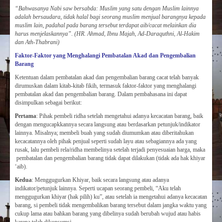
“Bahwasanya Nabi saw bersabda: Muslim yang satu dengan Muslim lainnya
adalah bersaudara, tidak halal bagi seorang muslim menjual barangnya kepada
muslim lain, padahal pada barang tersebut terdapat aib/cacat melainkan dia
harus menjelaskannya”.
(HR. Ahmad, Ibnu Majah, Ad-Daraquthni, Al-Hakim
dan Ath-Thabrani
)
Faktor-Faktor
yang Menghalangi Pembatalan Akad dan Pengembalian
Barang
Ketentuan dalam pembatalan akad dan pengembalian barang cacat telah banyak
dirumuskan dalam kitab-kitab fikih, termasuk faktor-faktor yang menghalangi
pembatalan akad dan pengembalian barang. Dalam pembahasana ini dapat
disimpulkan sebagai berikut:
Pertama
: Pihak pembeli ridha setelah mengetahui adanya kecacatan barang, baik
dengan mengucapkkannya secara langsung atau berdasarkan petunjuk/indikator
lainnya. Misalnya; membeli buah yang sudah diumumkan atau diberitahukan
kecacatannya oleh pihak penjual seperti sudah layu atau sebagiannya ada yang
rusak, lalu pembeli rela/ridha membelinya setelah terjadi penyesuaian harga, maka
pembatalan dan pengembalian barang tidak dapat dilakukan (tidak ada hak khiyar
‘aib).
Kedua
: Menggugurkan Khiyar, baik secara langsung atau adanya
indikator/petunjuk lainnya. Seperti ucapan seorang pembeli, “Aku telah
menggugurkan khiyar (hak pilih) ku”, atau setelah ia mengetahui adanya kecacatan
barang, si pembeli tidak mengembalikan barang tersebut dalam jangka waktu yang
cukup lama atau bahkan barang yang dibelinya sudah berubah wujud atau habis