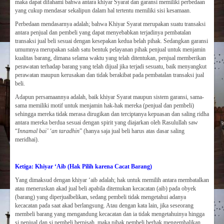
maka dapat difahami bahwa antara khiyar Syarat dan garansi memiliki perbedaan
yang cukup mendasar sekalipun dalam hal tertentu memiliki sisi kesamaan.
Perbedaan mendasarnya adalah; bahwa Khiyar Syarat merupakan suatu transaksi
antara penjual dan pembeli yang dapat menyebabkan terjadinya pembatalan
transaksi jual beli sesuai dengan kesepakan kedua belah pihak. Sedangkan garansi
umumnya merupakan salah satu bentuk pelayanan pihak penjual untuk menjamin
kualitas barang, dimana selama waktu yang telah ditentukan, penjual memberikan
perawatan terhadap barang yang telah dijual jika terjadi sesuatu, baik menyangkut
perawatan maupun kerusakan dan tidak berakibat pada pembatalan transaksi jual
beli.
Adapun persamaannya adalah, baik khiyar Syarat maupun sistem garansi, sama-
sama memiliki motif untuk menjamin hak-hak mereka (penjual dan pembeli)
sehingga mereka tidak merasa dirugikan dan terciptanya kepuasan dan saling ridha
antara mereka berdua sesuai dengan spirit yang diajarkan oleh Rasulullah saw
“
Innamal bai’ ‘an tarad
h
in
” (hanya saja jual beli harus atas dasar saling
meridhai).
Ketiga: Khiyar ‘Aib (Hak Pilih karena Cacat Barang)
Yang dimaksud dengan khiyar ‘aib adalah; hak untuk memilih antara membatalkan
atau meneruskan akad jual beli apabila ditemukan kecacatan (aib) pada obyek
(barang) yang diperjualbelikan, sedang pembeli tidak mengetahui adanya
kecacatan pada saat akad berlangsung. Atau dengan kata lain, jika seseorang
membeli barang yang mengandung kecacatan dan ia tidak mengetahuinya hingga
si penjual dan si pembeli berpisah, maka pihak pembeli berhak mengembalikan