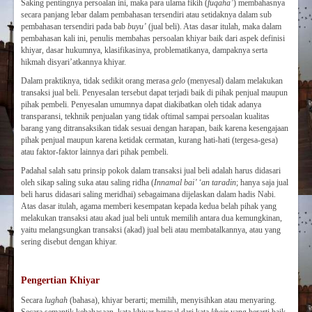
Saking pentingnya persoalan ini, maka para ulama fikih (
fuqaha’
) membahasnya
secara panjang lebar dalam pembahasan tersendiri atau setidaknya dalam sub
pembahasan tersendiri pada bab
buyu’
(jual beli). Atas dasar itulah, maka dalam
pembahasan kali ini, penulis membahas persoalan khiyar baik dari aspek definisi
khiyar, dasar hukumnya, klasifikasinya, problematikanya, dampaknya serta
hikmah disyari’atkannya khiyar.
Dalam praktiknya, tidak sedikit orang merasa
gelo
(menyesal) dalam melakukan
transaksi jual beli. Penyesalan tersebut dapat terjadi baik di pihak penjual maupun
pihak pembeli. Penyesalan umumnya dapat diakibatkan oleh tidak adanya
transparansi, tekhnik penjualan yang tidak oftimal sampai persoalan kualitas
barang yang ditransaksikan tidak sesuai dengan harapan, baik karena kesengajaan
pihak penjual maupun karena ketidak cermatan, kurang hati-hati (tergesa-gesa)
atau faktor-faktor lainnya dari pihak pembeli.
Padahal salah satu prinsip pokok dalam transaksi jual beli adalah harus didasari
oleh sikap saling suka atau saling ridha (
Innamal bai’ ‘an taradin
; hanya saja jual
beli harus didasari saling meridhai) sebagaimana dijelaskan dalam hadis Nabi.
Atas dasar itulah, agama memberi kesempatan kepada kedua belah pihak yang
melakukan transaksi atau akad jual beli untuk memilih antara dua kemungkinan,
yaitu melangsungkan transaksi (akad) jual beli atau membatalkannya, atau yang
sering disebut dengan khiyar.
Pengertian Khiyar
Secara
lughah
(bahasa), khiyar berarti; memilih, menyisihkan atau menyaring.