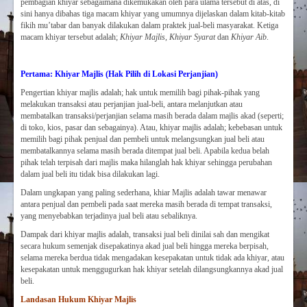
pembagian khiyar sebagaimana dikemukakan oleh para ulama tersebut di atas, di
sini hanya dibahas tiga macam khiyar yang umumnya dijelaskan dalam kitab-kitab
fikih mu’tabar dan banyak dilakukan dalam praktek jual-beli masyarakat. Ketiga
macam khiyar tersebut adalah;
Khiyar Majlis, Khiyar Syarat
dan
Khiyar Aib
.
Pertama: Khiyar Majlis (Hak Pilih di Lokasi Perjanjian)
Pengertian khiyar majlis adalah; hak untuk memilih bagi pihak-pihak yang
melakukan transaksi atau perjanjian jual-beli, antara melanjutkan atau
membatalkan transaksi/perjanjian selama masih berada dalam majlis akad (seperti;
di toko, kios, pasar dan sebagainya). Atau, khiyar majlis adalah; kebebasan untuk
memilih bagi pihak penjual dan pembeli untuk melangsungkan jual beli atau
membatalkannya selama masih berada ditempat jual beli. Apabila kedua belah
pihak telah terpisah dari majlis maka hilanglah hak khiyar sehingga perubahan
dalam jual beli itu tidak bisa dilakukan lagi.
Dalam ungkapan yang paling sederhana, khiar Majlis adalah tawar menawar
antara penjual dan pembeli pada saat mereka masih berada di tempat transaksi,
yang menyebabkan terjadinya jual beli atau sebaliknya.
Dampak dari khiyar majlis adalah, transaksi jual beli dinilai sah dan mengikat
secara hukum semenjak disepakatinya akad jual beli hingga mereka berpisah,
selama mereka berdua tidak mengadakan kesepakatan untuk tidak ada khiyar, atau
kesepakatan untuk menggugurkan hak khiyar setelah dilangsungkannya akad jual
beli.
Landasan Hukum Khiyar Majlis