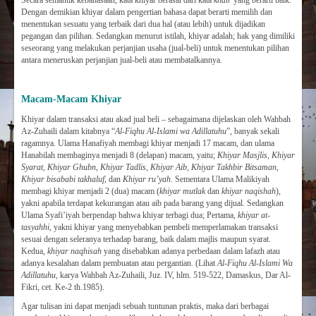
Secara semantik kebahasaan, kata khiyar berasal dari kata
khair
yang berarti baik.
Dengan demikian khiyar dalam pengertian bahasa dapat berarti memilih dan
menentukan sesuatu yang terbaik dari dua hal (atau lebih) untuk dijadikan
pegangan dan pilihan. Sedangkan menurut istilah, khiyar adalah; hak yang dimiliki
seseorang yang melakukan perjanjian usaha (jual-beli) untuk menentukan pilihan
antara meneruskan perjanjian jual-beli atau membatalkannya.
Macam-Macam Khiyar
Khiyar dalam transaksi atau akad jual beli – sebagaimana dijelaskan oleh Wahbah
Az-Zuhaili dalam kitabnya “
Al-Fiqhu Al-Islami wa Adillatuhu
”, banyak sekali
ragamnya. Ulama Hanafiyah membagi khiyar menjadi 17 macam, dan ulama
Hanabilah membaginya menjadi 8 (delapan) macam, yaitu;
Khiyar Masjlis, Khiyar
Syarat, Khiyar Ghubn, Khiyar Tadlis, Khiyar Aib, Khiyar Takhbir Bitsaman,
Khiyar bisababi takhaluf,
dan
Khiyar ru’yah
. Sementara Ulama Malikiyah
membagi khiyar menjadi 2 (dua) macam (
khiyar mutlak
dan
khiyar naqishah
),
yakni apabila terdapat kekurangan atau aib pada barang yang dijual. Sedangkan
Ulama Syafi’iyah berpendap bahwa khiyar terbagi dua; Pertama,
khiyar at-
tasyahhi
, yakni khiyar yang menyebabkan pembeli memperlamakan transaksi
sesuai dengan seleranya terhadap barang, baik dalam majlis maupun syarat.
Kedua,
khiyar naqhisah
yang disebabkan adanya perbedaan dalam lafazh atau
adanya kesalahan dalam pembuatan atau pergantian. (Lihat
Al-Fiqhu Al-Islami Wa
Adillatuhu
, karya Wahbah Az-Zuhaili, Juz. IV, hlm. 519-522, Damaskus, Dar Al-
Fikri, cet. Ke-2 th.1985).
Agar tulisan ini dapat menjadi sebuah tuntunan praktis, maka dari berbagai