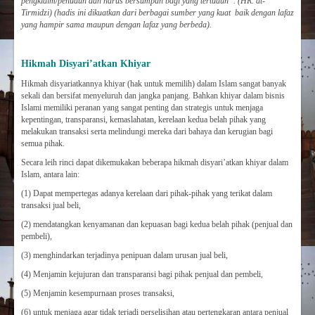
pengklaim/penuduh dan harus bersumpah bagi yang tertuduh”. (HR.
at-
Tirmidzi) (hadis ini dikuatkan dari berbagai sumber yang kuat baik dengan lafaz
yang hampir sama maupun dengan lafaz yang berbeda
).
Hikmah Disyari’atkan Khiyar
Hikmah disyariatkannya khiyar (hak untuk memilih) dalam Islam sangat banyak
sekali dan bersifat menyeluruh dan jangka panjang. Bahkan khiyar dalam bisnis
Islami memiliki peranan yang sangat penting dan strategis untuk menjaga
kepentingan, transparansi, kemaslahatan, kerelaan kedua belah pihak yang
melakukan transaksi serta melindungi mereka dari bahaya dan kerugian bagi
semua pihak.
Secara leih rinci dapat dikemukakan beberapa hikmah disyari’atkan khiyar dalam
Islam, antara lain:
(1) Dapat mempertegas adanya kerelaan dari pihak-pihak yang terikat dalam
transaksi jual beli,
(2) mendatangkan kenyamanan dan kepuasan bagi kedua belah pihak (penjual dan
pembeli),
(3) menghindarkan terjadinya penipuan dalam urusan jual beli,
(4) Menjamin kejujuran dan transparansi bagi pihak penjual dan pembeli,
(5) Menjamin kesempurnaan proses transaksi,
(6) untuk menjaga agar tidak terjadi perselisihan atau pertengkaran antara penjual