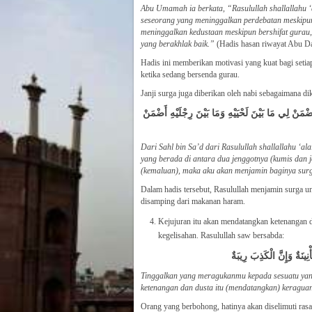
Abu Umamah ia berkata, “Rasulullah shallallahu ‘
seseorang yang meninggalkan perdebatan meskipun
meninggalkan kedustaan meskipun bershifat gurau,
yang berakhlak baik.”
(Hadis hasan riwayat Abu 
Hadis ini memberikan motivasi yang kuat bagi setia
ketika sedang bersenda gurau.
Janji surga juga diberikan oleh nabi sebagaimana di
َنْ لِي مَا بَيْنَ لَحْيَيْهِ وَمَا بَيْنَ رِجْلَيْهِ أَضْمَنْ
Dari Sahl bin Sa’d dari Rasulullah shallallahu ‘a
yang berada di antara dua jenggotnya (kumis dan 
(kemaluan), maka aku akan menjamin baginya sur
Dalam hadis tersebut, Rasulullah menjamin surga u
disamping dari makanan haram.
Kejujuran itu akan mendatangkan ketenangan 
kegelisahan. Rasulullah saw bersabda:
ِينَةٌ وَإِنَّ الْكَذِبَ رِيبَةٌ
Tinggalkan yang meragukanmu kepada sesuatu yan
ketenangan dan dusta itu (mendatangkan) keragua
Orang yang berbohong, hatinya akan diselimuti rasa