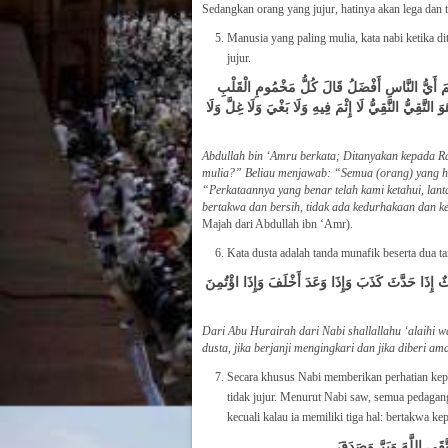
Sedangkan orang yang jujur, hatinya akan lega dan 
Manusia yang paling mulia, kata nabi ketika di
jujur.
َمَ أَيُّ النَّاسِ أَفْضَلُ قَالَ كُلُّ مَخْمُومِ الْقَلْبِ
قِيُّ النَّقِيُّ لَا إِثْمَ فِيهِ وَلَا بَغْيَ وَلَا غِلَّ وَلَا
Abdullah bin ‘Amru berkata; Ditanyakan kepada Ra
mulia?” Beliau menjawab: “Semua (orang) yang h
“Perkataannya yang benar telah kami ketahui, la
bertakwa dan bersih, tidak ada kedurhakaan dan k
Majah dari Abdullah ibn ‘Amr).
Kata dusta adalah tanda munafik beserta dua tan
اثٌ إِذَا حَدَّثَ كَذَبَ وَإِذَا وَعَدَ أَخْلَفَ وَإِذَا اؤْتُمِنَ
Dari Abu Hurairah dari Nabi shallallahu ‘alaihi w
dusta, jika berjanji mengingkari dan jika diberi am
Secara khusus Nabi memberikan perhatian kepa
tidak jujur. Menurut Nabi saw, semua pedagang
kecuali kalau ia memiliki tiga hal: bertakwa ke
 اتَّقَى اللَّهَ وَبَرَّ وَصَدَقَ