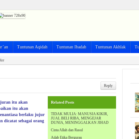
ur’an
Tuntunan Aqidah
Tuntunan Ibadah
Tuntunan Akhlak
Tu
irr
Reply
ujuran itu akan
Related Posts
aikan itu akan
TIDAK MULIA: MANUSIA KIKIR,
enantiasa berlaku jujur
JUAL BELI RIBA, MENGEJAR
 dicatat sebagai orang
DUNIA, MENINGGALKAN JIHAD
Cinta Allah dan Rasul
Adab Etika Bergurau