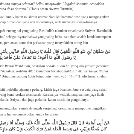
aimana supaya selamat? beliau menjawab: “Jagalah lisanmu, hendaklah
rena dosa dosamu
.” (Hadis hasan riwayat Tirmidzi)
berlaku untuk kaum muslimin ummat Nabi Muhammad saw. yang menginginkan
hadap rumah dan yang ada di dalamnya, serta menangisi dosa-dosanya.
ofi tentang hal yang paling Rasulullah takutkan terjadi pada Sufyan. Rasulullah
ini” sebagai isyarat bahwa yang paling beliau takutkan adalah ketidakmampuan
ta, perkataan kotor dan perkataan yang menyakitkan orang lain.
عَنْ سُفْيَانَ بْنِ عَبْدِ اللَّهِ الثَّقَفِيِّ قَالَ قُلْتُ يَا رَسُولَ اللَّهِ حَدِّثْنِي بِأَمْرٍ 
يَا رَسُولَ اللَّهِ مَا أَخْوَفُ مَا تَخَافُ عَلَيَّ فَأَخَذَ بِلِ
ata: Wahai Rasulullah, ceritakan padaku suatu hal yang aku jadikan pedoman.
: “Katakan: Rabbku Allah kemudian beristiqamahlah.” Aku bertanya: Wahai
? Beliau memegang lidah beliau lalu menjawab: “Ini.
” (Hadis hasan shahih
akiti melebihi tajamnya pedang. Lidah juga bisa membuat sesuatu yang salah
 yang benar seakan akan salah. Karenanya, ketidakmampuan menjaga lidah
ada diri Sufyan, dan juga pada diri kaum muslimin pengikutnya.
embangunkan rumah di tengah surga bagi orang yang mampu meninggalkan
 yang hanya dimaksudkan untuk bergurau.
عَنْ أَبِي أُمَامَةَ قَالَ قَالَ رَسُولُ اللَّهِ صَلَّى اللَّهُ عَلَيْهِ وَسَلَّمَ أَنَا زَعِيمٌ 
كَانَ مُحِقًّا وَبِبَيْتٍ فِي وَسَطِ الْجَنَّةِ لِمَنْ تَرَكَ الْكَذِبَ وَإِنْ كَانَ مَازِحًا