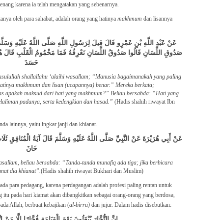
tenang karena ia telah mengatakan yang sebenarnya.
tanya oleh para sahabat, adalah orang yang hatinya
makhmum
dan lisannya
عَنْ عَبْدِ اللَّهِ بْنِ عَمْرٍو قَالَ قِيلَ لِرَسُولِ اللَّهِ صَلَّى اللَّهُ عَلَيْهِ وَسَلّ
صَدُوقِ اللِّسَانِ قَالُوا صَدُوقُ اللِّسَانِ نَعْرِفُهُ فَمَا مَخْمُومُ الْقَلْبِ قَالَ هُوَ التَّ
حَسَدَ
sulullah shallallahu ‘alaihi wasallam; “Manusia bagaimanakah yang paling
atinya makhmum dan lisan (ucapannya) benar.” Mereka berkata;
ntas apakah maksud dari hati yang makhmum?” Beliau bersabda: “Hati yang
elaliman padanya, serta kedengkian dan hasad.”
(Hadis shahih riwayat Ibn
da lainnya, yaitu ingkar janji dan khianat.
عَنْ أَبِي هُرَيْرَةَ عَنْ النَّبِيِّ صَلَّى اللَّهُ عَلَيْهِ وَسَلَّمَ قَالَ آيَةُ الْمُنَافِقِ ثَلَ
خَانَ
asallam, beliau bersabda: “Tanda-tanda munafiq ada tiga; jika berbicara
anat dia khianat”.
(Hadis shahih riwayat Bukhari dan Muslim)
da para pedagang, karena perdagangan adalah profesi paling rentan untuk
 itu pada hari kiamat akan dibangkitkan sebagai orang-orang yang berdosa,
pada Allah, berbuat kebajikan (
al-birru)
dan jujur. Dalam hadis disebutkan:
إِنَّ التُّجَّارَ يُبْعَثُونَ يَوْمَ الْقِيَامَةِ فُجَّارًا إِلَّا مَنْ