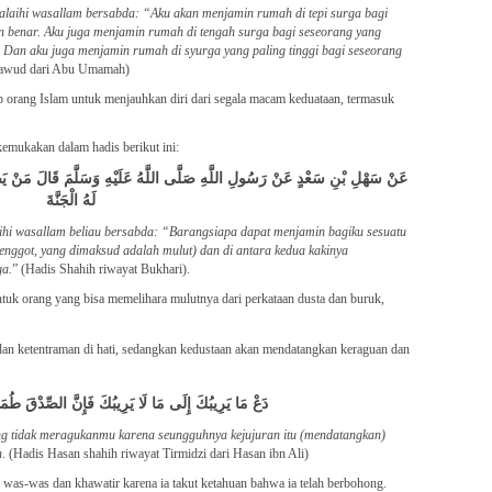
alaihi wasallam bersabda: “Aku akan menjamin rumah di tepi surga bagi
 benar. Aku juga menjamin rumah di tengah surga bagi seseorang yang
 Dan aku juga menjamin rumah di syurga yang paling tinggi bagi seseorang
Dawud dari Abu Umamah)
p orang Islam untuk menjauhkan diri dari segala macam keduataan, termasuk
kemukakan dalam hadis berikut ini:
عَنْ سَهْلِ بْنِ سَعْدٍ عَنْ رَسُولِ اللَّهِ صَلَّى اللَّهُ عَلَيْهِ وَسَلَّمَ قَالَ مَنْ يَضْم
لَهُ الْجَنَّةَ
laihi wasallam beliau bersabda: “Barangsiapa dapat menjamin bagiku sesuatu
jenggot, yang dimaksud adalah mulut) dan di antara kedua kakinya
ga.
” (Hadis Shahih riwayat Bukhari).
ntuk orang yang bisa memelihara mulutnya dari perkataan dusta dan buruk,
dan ketentraman di hati, sedangkan kedustaan akan mendatangkan keraguan dan
دَعْ مَا يَرِيبُكَ إِلَى مَا لَا يَرِيبُكَ فَإِنَّ الصِّدْقَ طُمَأْن
g tidak meragukanmu karena seungguhnya kejujuran itu (mendatangkan)
n
. (Hadis Hasan shahih riwayat Tirmidzi dari Hasan ibn Ali)
 was-was dan khawatir karena ia takut ketahuan bahwa ia telah berbohong.