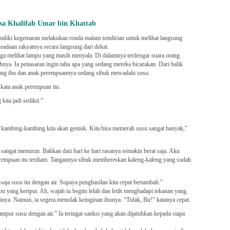
sa Khalifah Umar bin Khattab
miliki kegemaran melakukan ronda malam sendirian untuk melihat langsung
eadaan rakyatnya secara langsung dari dekat.
iga melihat lampu yang masih menyala. Di dalamnya terdengar suara orang
nya. Ia penasaran ingin tahu apa yang sedang mereka bicarakan. Dari balik
ang ibu dan anak perempuannya sedang sibuk mewadahi susu.
 kata anak perempuan itu.
ita jadi sedikit.”
ti kambing-kambing kita akan gemuk. Kita bisa memerah susu sangat banyak,”
ngat menurun. Bahkan dari hari ke hari rasanya semakin berat saja. Aku
perempuan itu terdiam. Tangannya sibuk membereskan kaleng-kaleng yang sudah
aja susu itu dengan air. Supaya penghasilan kita cepat bertambah.”
u yang keriput. Ah, wajah iu begitu lelah dan letih menghadapi tekanan yang
tinya. Namun, ia segera menolak keinginan ibunya. “Tidak, Bu!” katanya cepat.
pur susu dengan air.” Ia teringat sanksi yang akan dijatuhkan kepada siapa