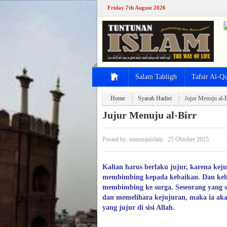
Friday 7th August 2026
Salam Tabligh
Tafsir Al-Q
Home
Syarah Hadist
Jujur Menuju al-B
Jujur Menuju al-Birr
Posted by:
tuntunanislam
25 Oktober 2015
Kalian harus berlaku jujur, karena kej
membimbing kepada kebaikan. Dan keb
membimbing ke surga. Seseorang yang s
dan memelihara kejujuran, maka ia akan
yang jujur di sisi Allah.