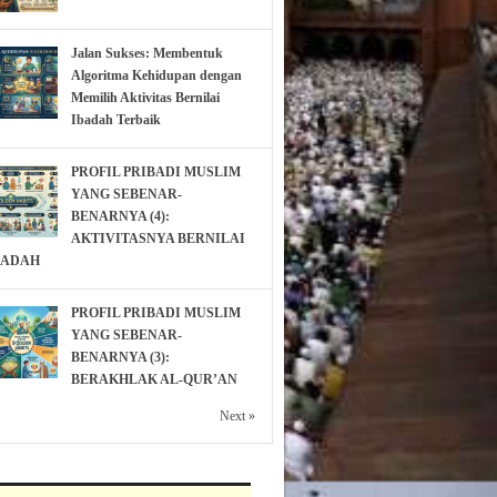
Jalan Sukses: Membentuk
Algoritma Kehidupan dengan
Memilih Aktivitas Bernilai
Ibadah Terbaik
PROFIL PRIBADI MUSLIM
YANG SEBENAR-
BENARNYA (4):
AKTIVITASNYA BERNILAI
BADAH
PROFIL PRIBADI MUSLIM
YANG SEBENAR-
BENARNYA (3):
BERAKHLAK AL-QUR’AN
Next »