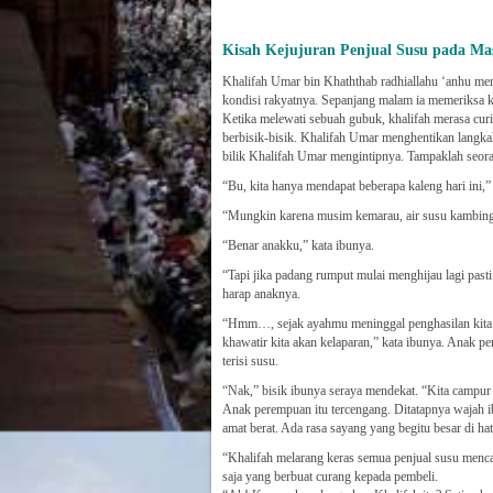
Kisah Kejujuran Penjual Susu pada Ma
Khalifah Umar bin Khaththab radhiallahu ‘anhu me
kondisi rakyatnya. Sepanjang malam ia memeriksa k
Ketika melewati sebuah gubuk, khalifah merasa cur
berbisik-bisik. Khalifah Umar menghentikan langkah
bilik Khalifah Umar mengintipnya. Tampaklah seor
“Bu, kita hanya mendapat beberapa kaleng hari ini,”
“Mungkin karena musim kemarau, air susu kambing k
“Benar anakku,” kata ibunya.
“Tapi jika padang rumput mulai menghijau lagi pas
harap anaknya.
“Hmm…, sejak ayahmu meninggal penghasilan kita sa
khawatir kita akan kelaparan,” kata ibunya. Anak 
terisi susu.
“Nak,” bisik ibunya seraya mendekat. “Kita campur s
Anak perempuan itu tercengang. Ditatapnya wajah ib
amat berat. Ada rasa sayang yang begitu besar di ha
“Khalifah melarang keras semua penjual susu mencam
saja yang berbuat curang kepada pembeli.