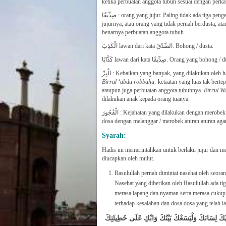
ketika perbuatan anggota tubuh sesuai dengan perkat
صِدِّيقًا : orang yang jujur. Paling tidak ada tiga pengertian orang yang jujur ini, yaitu: orang yang banyak perbuatan/perkataan
jujurnya; atau orang yang tidak pernah berdusta; a
benarnya perbuatan anggota tubuh.
الْكَذِبَ lawan dari kata الصِّدْقَ. Bohong / dusta.
كَذَّابًا lawan dari kata صِدِّيقًا. Orang yang bohon
الْبِرِّ : Kebaikan yang banyak, yang dilakukan o
Birrul ‘abdu robbahu:
ketaatan yang luas tak bert
ataupun juga perbuatan anggota tubuhnya.
Birrul W
dilakukan anak kepada orang tuanya.
الْفُجُورَ : Kejahatan yang dilakukan dengan mero
dosa dengan melanggar / merobek aturan aturan aga
Syarah:
Hadis ini memerintahkan untuk berlaku jujur dan m
diucapkan oleh mulut.
Rasulullah pernah dimintai nasehat oleh seor
Nasehat yang diberikan oleh Rasulullah ada ti
merasa lapang dan nyaman serta merasa cuku
terhadap kesalahan dan dosa dosa yang telah ia
ْكَ لِسَانَكَ وَلْيَسَعْكَ بَيْتُكَ وَابْكِ عَلَى خَطِيئَتِكَ