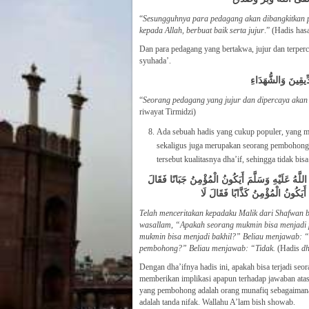
“
Sesungguhnya para pedagang akan dibangkitkan p
kepada Allah, berbuat baik serta jujur
.” (Hadis has
Dan para pedagang yang bertakwa, jujur dan terper
syuhada’.
ِّيقِينَ وَالشُّهَدَاءِ
“
Seorang pedagang yang jujur dan dipercaya akan
riwayat Tirmidzi)
Ada sebuah hadis yang cukup populer, yang m
sekaligus juga merupakan seorang pembohong.
tersebut kualitasnya dha’if, sehingga tidak bisa
َهُ عَلَيْهِ وَسَلَّمَ أَيَكُونُ الْمُؤْمِنُ جَبَانًا فَقَالَ
أَيَكُونُ الْمُؤْمِنُ كَذَّابًا فَقَالَ لَا
Telah menceritakan kepadaku Malik dari Shafwan bi
wasallam, “Apakah seorang mukmin bisa menjadi 
mukmin bisa menjadi bakhil?” Beliau menjawab: “
pembohong?” Beliau menjawab: “Tidak.
(Hadis
dh
Dengan dha’ifnya hadis ini, apakah bisa terjadi se
memberikan implikasi apapun terhadap jawaban ata
yang pembohong adalah orang munafiq sebagaiman
adalah tanda nifak. Wallahu A’lam bish showab.