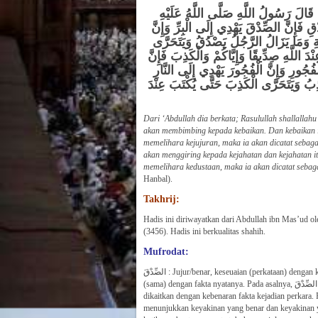
قَالَ رَسُولُ اللَّهِ صَلَّى اللَّهُ عَلَيْهِ
قِ فَإِنَّ الصِّدْقَ يَهْدِي إِلَى الْبِرِّ وَإِنَّ
َّةِ وَمَا يَزَالُ الرَّجُلُ يَصْدُقُ وَيَتَحَرَّى
َ اللَّهِ صِدِّيقًا وَإِيَّاكُمْ وَالْكَذِبَ فَإِنَّ
ُجُورِ وَإِنَّ الْفُجُورَ يَهْدِي إِلَى النَّارِ
ِبُ وَيَتَحَرَّى الْكَذِبَ حَتَّى يُكْتَبَ عِنْدَ
Dari ‘Abdullah dia berkata; Rasulullah shallallahu
akan membimbing kepada kebaikan. Dan kebaikan i
memelihara kejujuran, maka ia akan dicatat sebagai
akan menggiring kepada kejahatan dan kejahatan i
memelihara kedustaan, maka ia akan dicatat sebagai
Hanbal).
Takhrij:
Hadis ini diriwayatkan dari Abdullah ibn Mas’ud o
(3456). Hadis ini berkualitas shahih.
Mufrodat:
الصِّدْقَ : Jujur/benar, keseuaian (perkataan) dengan kejadian perkara. Seseorang dikatakan jujur bila yang dikatakannya sesuai
(sama) dengan fakta nyatanya. Pada asalnya, الصِّدْقَ hanya dipakai untuk kesesuaian informasi yang disampaikan lewat perkataan
dikaitkan dengan kebenaran fakta kejadian perkara. Pada perkembangannya, الصِّدْقَ 
menunjukkan keyakinan yang benar dan keyakinan yang dusta / keliru. الصِّدْقَ juga dipakai u