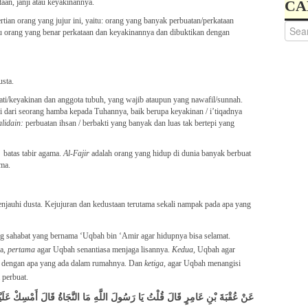
aan, janji atau keyakinannya.
CA
tau orang yang benar perkataan dan keyakinannya dan dibuktikan dengan
g / dusta.
leh hati/keyakinan dan anggota tubuh, yang wajib ataupun yang nawafil/sunnah.
epi dari seorang hamba kepada Tuhannya, baik berupa keyakinan / i’tiqadnya
alidain:
perbuatan ihsan / berbakti yang banyak dan luas tak bertepi yang
bek batas tabir agama.
Al-Fajir
adalah orang yang hidup di dunia banyak berbuat
ma.
enjauhi dusta. Kejujuran dan kedustaan terutama sekali nampak pada apa yang
ang sahabat yang bernama ‘Uqbah bin ‘Amir agar hidupnya bisa selamat.
ga,
pertama
agar Uqbah senantiasa menjaga lisannya.
Kedua,
Uqbah agar
p dengan apa yang ada dalam rumahnya. Dan
ketiga,
agar Uqbah menangisi
 perbuat.
عَنْ عُقْبَةَ بْنِ عَامِرٍ قَالَ قُلْتُ يَا رَسُولَ اللَّهِ مَا النَّجَاةُ قَالَ أَمْسِكْ عَلَي