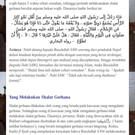
wajib hanya 5 waktu sehari semalam, sehingga perintah melaksanakan shalat
gerhana bersifat anjuran bukan wajib. Dasarnya hadits berikut ini:
جَاءَ رَجُلٌ إِلَى رَسُولِ اللهِ صلى الله عليه وسلم مِنْ أَهْلِ نَجْدٍ ثَائِرُ
الرَّأْسِ يُسْمَعُ دَوِيُّ صَوْتِهِ ، وَلاَ يُفْقَهُ مَا يَقُولُ حَتَّى دَنَا فَإِذَا هُوَ يَسْأَلُ ،
عَنِ الإِسْلاَمِ ، فَقَالَ رَسُولُ اللهِ – صلى الله عليه وسلم خَمْسُ
صَلَوَاتٍ فِي الْيَوْمِ وَاللَّيْلَةِ ، فَقَالَ : هَلْ عَلَيَّ غَيْرُهَا ؟ قَالَ : لاَ ، إِلاَّ أَنْ
تَطَوَّعَ – رواه البخاري
Artinya
:
Telah datang kepada Rasulullah SAW seorang dari penduduk Najed
dalam keadaan kepalanya penuh debu dengan suaranya yang keras terdengar,
namun tidak dapat dimengerti apa maksud yang diucapkannya, hingga mendekat
(kepada Nabi SAW), kemudian dia bertanya tentang Islam, maka Rasulullah
menjawab: “Shalat lima kali dalam sehari semalam”. Kata orang itu: “Apakah
ada lagi selainnya buatku”. Nabi SAW: “Tidak ada kecuali yang thathawu’
(sunat)”.
Yang Melakukan Shalat Gerhana
Shalat gerhana dilakukan oleh orang yang berada pada kawasan yang mengalami
gerhana. Sedangkan orang di kawasan yang tidak mengalami gerhana tidak
melakukan shalat gerhana. Dasarnya:
pertama
, Hadis yang diriwayatkan oleh al-
Bukhari sebagaimana disebutkan di atas yaitu pada ungkapan رَأَيْتُمُوهُمَا (‘kamu
melihat keduanya’), yang berarti mengalami gerhana secara langsung.
Kedua
,
hadits fi’liyah
yang menjelaskan kenyataan bahwa Rasulullah SAW melaksanakan