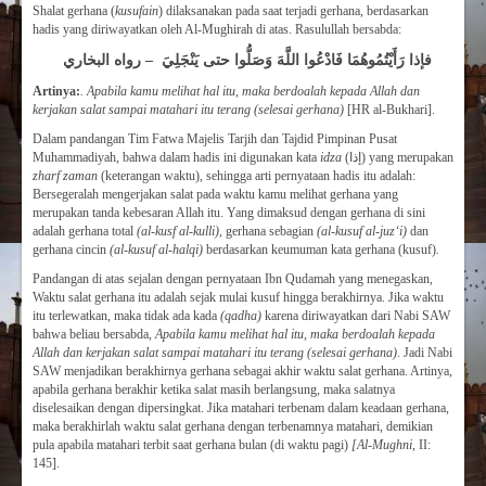
Shalat gerhana (
kusufain
) dilaksanakan pada saat terjadi gerhana, berdasarkan
hadis yang diriwayatkan oleh Al-Mughirah di atas. Rasulullah bersabda:
فإذا رَأَيْتُمُوهُمَا فَادْعُوا اللَّهَ وَصَلُّوا حتى يَنْجَلِيَ – رواه البخاري
Artinya:
. Apabila kamu melihat hal itu, maka berdoalah kepada Allah dan
kerjakan salat sampai matahari itu terang (selesai gerhana)
[HR al-Bukhari].
Dalam pandangan Tim Fatwa Majelis Tarjih dan Tajdid Pimpinan Pusat
Muhammadiyah, bahwa dalam hadis ini digunakan kata
idza
(إذا) yang merupakan
zharf zaman
(keterangan waktu), sehingga arti pernyataan hadis itu adalah:
Bersegeralah mengerjakan salat pada waktu kamu melihat gerhana yang
merupakan tanda kebesaran Allah itu. Yang dimaksud dengan gerhana di sini
adalah gerhana total
(al-kus­f al-kulli)
, gerhana sebagian
(al-kusuf al-juz‘i)
dan
gerhana cincin
(al-kusuf al-halqi)
berdasarkan keumuman kata gerhana (kusuf)
.
Pandangan di atas sejalan dengan pernyataan Ibn Qudamah yang menegaskan,
Waktu salat gerhana itu adalah sejak mulai kusuf hingga berakhirnya. Jika waktu
itu terlewatkan, maka tidak ada kada
(qadha)
karena diriwayatkan dari Nabi SAW
bahwa beliau bersabda,
Apabila kamu melihat hal itu, maka berdoalah kepada
Allah dan kerjakan salat sampai matahari itu terang (selesai gerhana)
. Jadi Nabi
SAW menjadikan berakhirnya gerhana sebagai akhir waktu salat gerhana. Artinya,
apabila gerhana berakhir ketika salat masih berlangsung, maka salatnya
diselesaikan dengan dipersingkat. Jika matahari terbenam dalam keadaan gerhana,
maka berakhirlah waktu salat gerhana dengan terbenamnya matahari, demikian
pula apabila matahari terbit saat gerhana bulan (di waktu pagi)
[Al-Mughni
, II:
145].