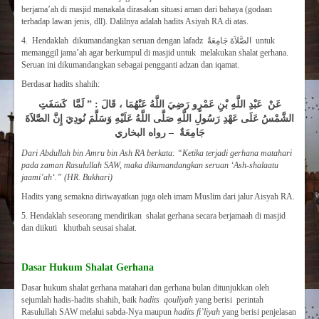
berjama’ah di masjid manakala dirasakan situasi aman dari bahaya (godaan
terhadap lawan jenis, dll). Dalilnya adalah hadits Asiyah RA di atas.
4. Hendaklah dikumandangkan seruan dengan lafadz الصَّلاَةَ جَامِعَةٌ untuk
memanggil jama’ah agar berkumpul di masjid untuk melakukan shalat gerhana.
Seruan ini dikumandangkan sebagai pengganti adzan dan iqamat.
Berdasar hadits shahih:
عَنْ عَبْدِ اللَّهِ بْنِ عَمْرٍو رَضِيَ اللَّهُ عَنْهُمَا ، قَالَ : ” لَمَّا كَسَفَتِ
الشَّمْسُ عَلَى عَهْدِ رَسُولِ اللَّهِ صَلَّى اللَّهُ عَلَيْهِ وَسَلَّمَ نُودِيَ إِنَّ الصَّلاَةَ
جَامِعَةٌ – رواه البخاري
Dari Abdullah bin Amru bin Ash RA berkata: “Ketika terjadi gerhana matahari
pada zaman Rasulullah SAW, maka dikumandangkan seruan ‘Ash-shalaatu
jaami’ah‘.” (HR. Bukhari)
Hadits yang semakna diriwayatkan juga oleh imam Muslim dari jalur Aisyah RA.
5. Hendaklah seseorang mendirikan shalat gerhana secara berjamaah di masjid
dan diikuti khutbah seusai shalat.
Dasar Hukum Shalat Gerhana
Dasar hukum shalat gerhana matahari dan gerhana bulan ditunjukkan oleh
sejumlah hadis-hadits shahih, baik
hadits qouliyah
yang berisi perintah
Rasulullah SAW melalui sabda-Nya maupun
hadits fi’liyah
yang berisi penjelasan