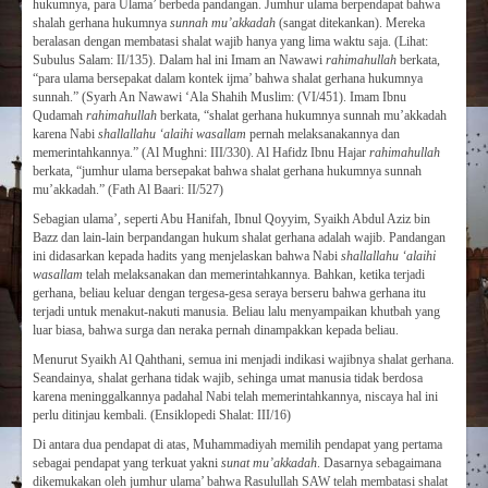
hukumnya, para Ulama’ berbeda pandangan. Jumhur ulama berpendapat bahwa
shalah gerhana hukumnya
sunnah mu’akkadah
(sangat ditekankan). Mereka
beralasan dengan membatasi shalat wajib hanya yang lima waktu saja. (Lihat:
Subulus Salam: II/135). Dalam hal ini Imam an Nawawi
rahimahullah
berkata,
“para ulama bersepakat dalam kontek ijma’ bahwa shalat gerhana hukumnya
sunnah.” (Syarh An Nawawi ‘Ala Shahih Muslim: (VI/451). Imam Ibnu
Qudamah
rahimahullah
berkata, “shalat gerhana hukumnya sunnah mu’akkadah
karena Nabi
shallallahu ‘alaihi wasallam
pernah melaksanakannya dan
memerintahkannya.” (Al Mughni: III/330). Al Hafidz Ibnu Hajar
rahimahullah
berkata, “jumhur ulama bersepakat bahwa shalat gerhana hukumnya sunnah
mu’akkadah.” (Fath Al Baari: II/527)
Sebagian ulama’, seperti Abu Hanifah, Ibnul Qoyyim, Syaikh Abdul Aziz bin
Bazz dan lain-lain berpandangan hukum shalat gerhana adalah wajib. Pandangan
ini didasarkan kepada hadits yang menjelaskan bahwa Nabi
shallallahu ‘alaihi
wasallam
telah melaksanakan dan memerintahkannya. Bahkan, ketika terjadi
gerhana, beliau keluar dengan tergesa-gesa seraya berseru bahwa gerhana itu
terjadi untuk menakut-nakuti manusia. Beliau lalu menyampaikan khutbah yang
luar biasa, bahwa surga dan neraka pernah dinampakkan kepada beliau.
Menurut Syaikh Al Qahthani, semua ini menjadi indikasi wajibnya shalat gerhana.
Seandainya, shalat gerhana tidak wajib, sehinga umat manusia tidak berdosa
karena meninggalkannya padahal Nabi telah memerintahkannya, niscaya hal ini
perlu ditinjau kembali. (Ensiklopedi Shalat: III/16)
Di antara dua pendapat di atas, Muhammadiyah memilih pendapat yang pertama
sebagai pendapat yang terkuat yakni
sunat mu’akkadah
. Dasarnya sebagaimana
dikemukakan oleh jumhur ulama’ bahwa Rasulullah SAW telah membatasi shalat