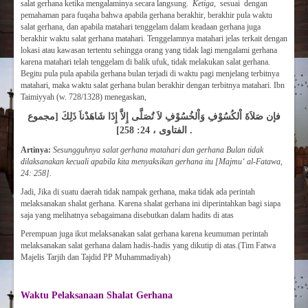
salat gerhana ketika mengalaminya secara langsung.
Ketiga
, sesuai dengan
pemahaman para fuqaha bahwa apabila gerhana berakhir, berakhir pula waktu
salat gerhana, dan apabila matahari tenggelam dalam keadaan gerhana juga
berakhir waktu salat gerhana matahari. Tenggelamnya matahari jelas terkait dengan
lokasi atau kawasan tertentu sehingga orang yang tidak lagi mengalami gerhana
karena matahari telah tenggelam di balik ufuk, tidak melakukan salat gerhana.
Begitu pula pula apabila gerhana bulan terjadi di waktu pagi menjelang terbitnya
matahari, maka waktu salat gerhana bulan berakhir dengan terbitnya matahari. Ibn
Taimiyyah (w. 728/1328) menegaskan,
فإن صَلاَةَ اْلكُسُوْفِ وَاْلخُسُوْفِ لاَ تُصَلَّى إِلاَّ إِذَا شَاهَدْناَ ذَلِكَ [مجموع
الفتاوى ، 24: 258] .
Artinya:
Sesungguhnya salat gerhana matahari dan gerhana Bulan tidak
dilaksanakan kecuali apabila kita menyaksikan gerhana itu [Majmu
‘
al-Fatawa,
24: 258].
Jadi, Jika di suatu daerah tidak nampak gerhana, maka tidak ada perintah
melaksanakan shalat gerhana. Karena shalat gerhana ini diperintahkan bagi siapa
saja yang melihatnya sebagaimana disebutkan dalam hadits di atas
Perempuan juga ikut melaksanakan salat gerhana karena keumuman perintah
melaksanakan salat gerhana dalam hadis-hadis yang dikutip di atas.(Tim Fatwa
Majelis Tarjih dan Tajdid PP Muhammadiyah)
Waktu Pelaksanaan Shalat Gerhana