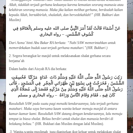
Allah, tidaklah terjadi gerhana keduanya karena kematian seorang manusia atau
kelahiran seorang manusia. Maka jika kalian melihat gerhana, berdoalah kalian
kepada Allah, bertakbirlah, shalatlah, dan bersedekahlah!” (HR. Bukhari dan
Muslim)
عَنْ أَسْمَاءَ قَالَتْ لَقَدْ أَمَرَ النَّبِيُّ صلى الله عليه وسلم بِالْعَتَاقَةِ فِي
كُسُوفِ الشَّمْسِ. – رواه البخاري
Dari Asma’ binti Abu Bakar RA berkata: “Nabi SAW memerintahkan untuk
memerdekakan budak saat terjadi gerhana matahari.”(HR. Bukhari )
2. Segera berangkat ke masjid untuk melaksanakan shalat gerhana secara
berjama’ah
Dalam hadits dari Aisyah RA dia berkata:
رَكِبَ رَسُولُ اللَّهِ صَلَّى اللَّهُ عَلَيْهِ وَسَلَّمَ ذَاتَ غَدَاةٍ مَرْكَبًا فَخُسِفَتِ
الشَّمْسُ ، فَخَرَجْتُ فِي نِسْوَةٍ بَيْنَ ظَهْرَانَيِ الْحِجْرِ فِي الْمَسْجِدِ ، فَأَتَى
رَسُولُ اللَّهِ صَلَّى اللَّهُ عَلَيْهِ وَسَلَّمَ مِنْ مَرْكَبِهِ فَقَصَدَ إِلَى مُصَلَّاهُ الَّذِي
كَانَ فِيهِ ، فَقَامَ وَقَامَ النَّاسُ وَرَاءَهُ – رواه البخاري و مسلم
Rasulullah SAW pada suatu pagi menaiki kendaraannya, lalu terjadi gerhana
matahari. Maka saya bersama kaum wanita keluar menuju masjid di antara
kamar-kamar kami. Rasulullah SAW datang dengan kendaraannya, lalu menuju
tempat ia biasa shalat. Beliau berdiri untuk shalat dan manusia berdiri di
belakang beliau.”
(HR. Bukhari dan Muslim dengan lafal Muslim).
3.
Wanita-wanita muslimah juga dianjurkan ikut keluar untuk melakukan shalat