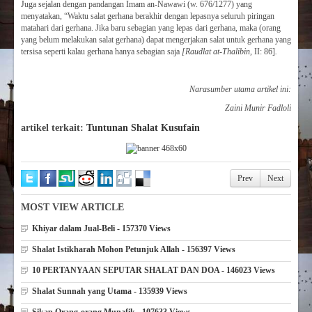
Juga sejalan dengan pandangan Imam an-Nawawi (w. 676/1277) yang
menyatakan, “Waktu salat gerhana berakhir dengan lepasnya seluruh piringan
matahari dari gerhana. Jika baru sebagian yang lepas dari gerhana, maka (orang
yang belum melakukan salat gerhana) dapat mengerjakan salat untuk gerhana yang
tersisa seperti kalau gerhana hanya sebagian saja
[Raudlat at-Thalibin
, II: 86]
.
Narasumber utama artikel ini:
Zaini Munir Fadloli
artikel terkait:
Tuntunan Shalat Kusufain
Prev
Next
MOST VIEW ARTICLE
Khiyar dalam Jual-Beli - 157370 Views
Shalat Istikharah Mohon Petunjuk Allah - 156397 Views
10 PERTANYAAN SEPUTAR SHALAT DAN DOA - 146023 Views
Shalat Sunnah yang Utama - 135939 Views
Sikap Orang-orang Munafik - 107633 Views