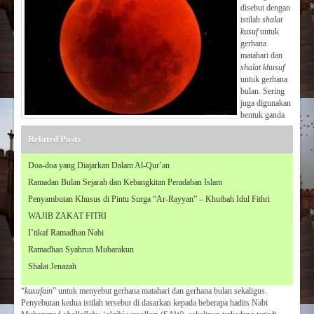
disebut dengan
istilah
shalat
kusuf
untuk
gerhana
matahari dan
shalat khusuf
untuk gerhana
bulan. Sering
juga digunakan
bentuk ganda
Related Posts
Doa-doa yang Diajarkan Dalam Al-Qur’an
Ramadan Bulan Sejarah dan Kebangkitan Peradaban Islam
Penyambutan Khusus di Pintu Surga “Ar-Rayyan” – Khutbah Idul Fithri
WAJIB ZAKAT FITRI
I’tikaf Ramadhan Nabi
Ramadhan Syahrun Mubarakun
Shalat Jenazah
“
kusufain
” untuk menyebut gerhana matahari dan gerhana bulan sekaligus.
Penyebutan kedua istilah tersebut di dasarkan kepada beberapa hadits Nabi