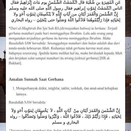
عَنِ الْمُغِيرَةِ بنِ شُعْبَةَ قال انْكَسَفَتْ الشَّمْسُ يوم مَاتَ إِبْرَاهِيمُ فقال
الناس انْكَسَفَتْ لِمَوْتِ إبراهيم فقال رسول اللَّهِ صلى الله عليه وسلم
إِنَّ الشَّمْسَ وَالْقَمَرَ آيَتَانِ من آيَاتِ اللَّهِ لاَ يَنْكَسِفَانِ لِمَوْتِ أَحَدٍ ولا
لِحَيَاتِهِ فإذا رَأَيْتُمُوهُمَا فَادْعُوا اللَّهَ وَصَلُّوا حتى يَنْجَلِيَ – رواه البخاري
“
Dari al-Mughirah Ibn Syu‘bah RA (diriwayatkan bahwa) ia berkata: Terjadi
gerhana matahari pada hari meninggalnya Ibrahim. Lalu ada orang yang
mengatakan terjadinya gerhana itu karena meninggalnya Ibrahim. Maka
Rasulullah SAW bersabda: Sesungguhnya matahari dan bulan adalah dua dari
tanda-tanda kebesaran Allah. Keduanya tidak gerhana karena mati atau
hidupnya seseorang. Apabila kamu melihat hal itu, maka berdoalah kepada Allah
dan kerjakan salat sampai matahari itu terang (selesai gerhana)
[HR al-
Bukhari].
Amalan Sunnah Saat Gerhana
Memperbanyak dzikir, istighfar, takbir, sedekah, dan amal-amal kebajikan
lainnya.
Rasulullah SAW bersabda:
إِنَّ الشَّمْسَ وَالقَمَرَ آيَتَانِ مِنْ آيَاتِ اللَّهِ ، لاَ يَخْسِفَانِ لِمَوْتِ أَحَدٍ وَلاَ
لِحَيَاتِهِ ، فَإِذَا رَأَيْتُمْ ذَلِكَ ، فَادْعُوا اللَّهَ ، وَكَبِّرُوا وَصَلُّوا وَتَصَدَّقُوا – رواه
البخاري و مسلم
“Sesungguhnya matahari dan bulan adalah termasuk tanda-tanda kekuasaan