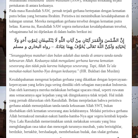
Muhammad
shallallahu ‘alaihi wasallam
(SAW), sekalipun terkadang terjadi
pertukaran di antara keduanya.
Pada masa Rasulullah SAW, pernah terjadi gerhana bertepatan dengan kematian
putra beliau yang bernama Ibrahim. Peristiwa ini menimbulkan kesalahpahaman di
kalangan ummat. Mereka mengaitkan gerhana tersebut dengan kematian putra
beliau. Karena itu, Rasulullah SAW segera meluruskan kesalahpahaman tersebut,
sebagaimana hal ini dijelaskan di dalam hadits berikut ini:
إِنَّ الشَّمْسَ وَالْقَمَرَ آيَتَانِ مِنْ آيَاتِ اللَّهِ لَا يَنْكَسِفَانِ لِمَوْتِ أَحَدٍ وَلَا
لِحَيَاتِهِ وَلَكِنَّ اللَّهَ تَعَالَى يُخَوِّفُ بِهِمَا عِبَادَهُ. – رواه البخاري و مسلم
“
Sesungguhnya matahari dan bulan adalah dua tanda di antara tanda-tanda
kebesaran Allah. Keduanya tidak mengalami gerhana karena kematian
seseorang dan tidak pula karena hidupnya seseorang. Tapi, Allah Ta’ala
menakut-nakuti hamba-Nya dengan keduanya.
” (HR. Bukhari dan Muslim)
Kesalahpahaman mengenai kejadian gerhana yang dikaitkan dengan kepercayaan-
kepercayaan yang keliru juga sering dimiliki oleh sebagian masyarakat Indonesia.
Dan oleh karenanya mereka melakukan berbagai upacara ritual, seperti ruwatan
atau semacamnya agar kejadian yang tak diinginkannya tidak terjadi. Hal inilah
yang pernah diluruskan oleh Rasulullah. Beliau menjelaskan bahwa peristiwa
gerhana adalah menunjukkan tanda-tanda kekuasaan Allah SWT, bukan
disebabkan oleh kematian seseorang atau kelahirannya. Melalui peristiwa gerhana
Allah bermaksud menakut-nakuti hamba-hamba-Nya agar segera kembali kepada-
Nya. Lalu Rasulullah memerintahkan untuk melakukan sesuatu yang bisa
menghilangkan rasa takut dan mencegah turunnya musibah, yaitu beristighfar,
berdzikir, bertakbir, bershadaqah, membebaskan budak, dan shalat gerhana.