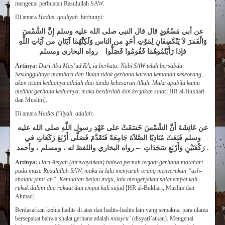
mengenai perbuatan Rasulullah SAW.
Di antara
Hadits qouliyah
berbunyi
:
عن أبي مَسْعُودٍ قال قال النبي صلى الله عليه وسلم إِنَّ الشَّمْسَ
وَالْقَمَرَ لاَ يَنْكَسِفَانِ لِمَوْتِ أَحَدٍ من الناس وَلَكِنَّهُمَا آيَتَانِ من آيَاتِ اللَّهِ
فإذا رَأَيْتُمُوهُمَا فَقُومُوا فَصَلُّوا – رواه البخاري ومسلم
Artinya:
Dari Abu Mas’ud RA, ia berkata: Nabi SAW telah bersabda:
Sesungguhnya matahari dan Bulan tidak gerhana karena kematian seseorang,
akan tetapi keduanya adalah dua tanda kebesaran Allah. Maka apabila kamu
melihat gerhana keduanya, maka berdirilah dan kerjakan salat
[HR al-Bukhari
dan Muslim].
Di antara
Hadits fi’liyah adalah
:
عن عَائِشَةَ أَنَّ الشَّمْسَ خَسَفَتْ على عَهْدِ رسول اللَّهِ صلى الله عليه
وسلم فَبَعَثَ مُنَادِيًا الصَّلاَةَ جَامِعَةً فَتَقَدَّمَ فَصَلَّى أَرْبَعَ رَكَعَاتٍ في
رَكْعَتَيْنِ وَأَرْبَعِ سَجَدَاتٍ – رواه البخاري واللفظ له ، ومسلم ، وأحمد .
Artinya:
Dari Aisyah (diriwayatkan) bahwa pernah terjadi gerhana matahari
pada masa Rasulullah SAW, maka ia lalu menyuruh orang menyerukan “ash-
shalatu jami
‘
ah”. Kemudian beliau maju, lalu mengerjakan salat empat kali
ruku
k
dalam dua rakaat dan empat kali sujud
[HR al-Bukhari, Muslim dan
Ahmad].
Berdasarkan kedua hadits di atas dan hadits-hadits lain yang semakna, para ulama
bersepakat bahwa shalat gerhana adalah
masyru’
(disyari’atkan). Mengenai