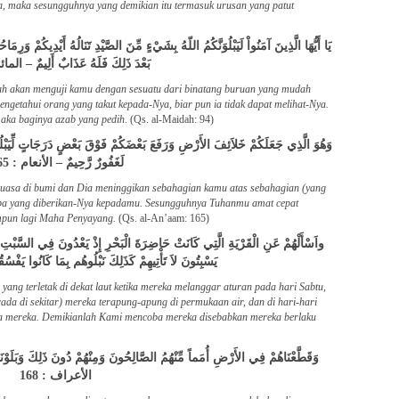
a, maka sesungguhnya yang demikian itu termasuk urusan yang patut
يَا أَيُّهَا الَّذِينَ آمَنُواْ لَيَبْلُوَنَّكُمُ اللّهُ بِشَيْءٍ مِّنَ الصَّيْدِ تَنَالُهُ أَيْدِيكُمْ وَر
بَعْدَ ذَلِكَ فَلَهُ عَذَابٌ أَلِيمٌ – المائد
ah akan menguji kamu dengan sesuatu dari binatang buruan yang mudah
ngetahui orang yang takut kepada-Nya, biar pun ia tidak dapat melihat-Nya.
maka baginya azab yang pedih
. (Qs. al-Maidah: 94)
وَهُوَ الَّذِي جَعَلَكُمْ خَلاَئِفَ الأَرْضِ وَرَفَعَ بَعْضَكُمْ فَوْقَ بَعْضٍ دَرَجَاتٍ لِّيَبْلُو
لَغَفُورٌ رَّحِيمٌ – الأنعام : 165
asa di bumi dan Dia meninggikan sebahagian kamu atas sebahagian (yang
 apa yang diberikan-Nya kepadamu. Sesungguhnya Tuhanmu amat cepat
pun lagi Maha Penyayang.
(Qs. al-An’aam: 165)
واَسْأَلْهُمْ عَنِ الْقَرْيَةِ الَّتِي كَانَتْ حَاضِرَةَ الْبَحْرِ إِذْ يَعْدُونَ فِي السَّبْتِ إِذْ 
يَسْبِتُونَ لاَ تَأْتِيهِمْ كَذَلِكَ نَبْلُوهُم بِمَا كَانُوا يَف
yang terletak di dekat laut ketika mereka melanggar aturan pada hari Sabtu,
ada di sekitar) mereka terapung-apung di permukaan air, dan di hari-hari
pada mereka. Demikianlah Kami mencoba mereka disebabkan mereka berlaku
وَقَطَّعْنَاهُمْ فِي الأَرْضِ أُمَماً مِّنْهُمُ الصَّالِحُونَ وَمِنْهُمْ دُونَ ذَلِكَ وَبَلَوْن –
الأعراف : 168