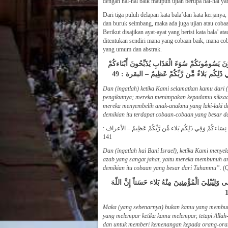
dengan hal-hal baik maupun ujian berupa hal-hal ya
Dari tiga puluh delapan kata bala’dan kata kerjanya,
dan buruk seimbang, maka ada juga ujian atau cobaa
Berikut disajikan ayat-ayat yang berisi kata bala’ at
ditentukan sendiri mana yang cobaan baik, mana c
yang umum dan abstrak.
وْنَ يَسُومُونَكُمْ سُوَءَ الْعَذَابِ يُذَبِّحُونَ أَبْنَاءكُمْ
 ذَلِكُم بَلاءٌ مِّن رَّبِّكُمْ عَظِيمٌ – البقرة : 49
Dan (ingatlah) ketika Kami selamatkan kamu dari (
pengikutnya; mereka menimpakan kepadamu siksaa
mereka menyembelih anak-anakmu yang laki-laki
demikian itu terdapat cobaan-cobaan yang besar 
حْيُونَ نِسَاءكُمْ وَفِي ذَلِكُم بَلاء مِّن رَّبِّكُمْ عَظِيمٌ – الأعراف
141
Dan (ingatlah hai Bani Israel), ketika Kami men
azab yang sangat jahat, yaitu mereka membunuh 
demikian itu cobaan yang besar dari Tuhanmu”
. (
َى وَلِيُبْلِيَ الْمُؤْمِنِينَ مِنْهُ بَلاء حَسَناً إِنَّ اللّهَ
Maka (yang sebenarnya) bukan kamu yang membun
yang melempar ketika kamu melempar, tetapi Alla
dan untuk memberi kemenangan kepada orang-ora