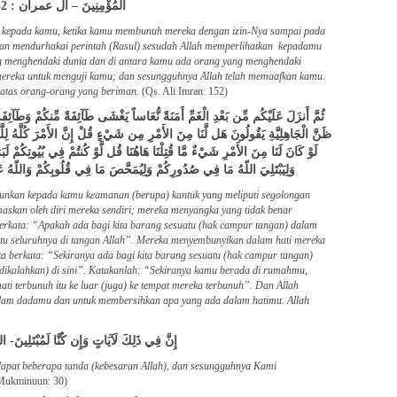
الْمُؤْمِنِينَ – آل عمران : 152
a kepada kamu, ketika kamu membunuh mereka dengan izin-Nya sampai pada
 dan mendurhakai perintah (Rasul) sesudah Allah memperlihatkan kepadamu
g menghendaki dunia dan di antara kamu ada orang yang menghendaki
mereka untuk menguji kamu; dan sesungguhnya Allah telah memaafkan kamu.
atas orang-orang yang beriman.
(Qs. Ali Imran: 152)
ثُمَّ أَنزَلَ عَلَيْكُم مِّن بَعْدِ الْغَمِّ أَمَنَةً نُّعَاساً يَغْشَى طَآئِفَةً مِّنكُمْ وَطَآئِفَةٌ 
ظَنَّ الْجَاهِلِيَّةِ يَقُولُونَ هَل لَّنَا مِنَ الأَمْرِ مِن شَيْءٍ قُلْ إِنَّ الأَمْرَ كُلَّهُ لِ
لَوْ كَانَ لَنَا مِنَ الأَمْرِ شَيْءٌ مَّا قُتِلْنَا هَاهُنَا قُل لَّوْ كُنتُمْ فِي بُيُوتِكُمْ لَب
وَلِيَبْتَلِيَ اللّهُ مَا فِي صُدُورِكُمْ وَلِيُمَحَّصَ مَا فِي قُلُوبِكُمْ وَاللّه
unkan kepada kamu keamanan (berupa) kantuk yang meliputi segolongan
maskan oleh diri mereka sendiri; mereka menyangka yang tidak benar
 berkata: “Apakah ada bagi kita barang sesuatu (hak campur tangan) dalam
tu seluruhnya di tangan Allah”. Mereka menyembunyikan dalam hati mereka
 berkata: “Sekiranya ada bagi kita barang sesuatu (hak campur tangan)
 (dikalahkan) di sini”. Katakanlah: “Sekiranya kamu berada di rumahmu,
ati terbunuh itu ke luar (juga) ke tempat mereka terbunuh”. Dan Allah
alam dadamu dan untuk membersihkan apa yang ada dalam hatimu. Allah
إِنَّ فِي ذَلِكَ لَآيَاتٍ وَإِن كُنَّا لَمُبْتَلِينَ
dapat beberapa tanda (kebesaran Allah), dan sesungguhnya Kami
-Mukminuun: 30)