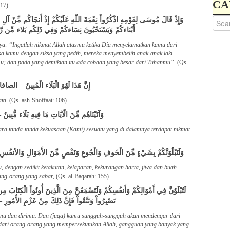
CA
 17)
وَإِذْ قَالَ مُوسَى لِقَوْمِهِ اذْكُرُواْ نِعْمَةَ اللّهِ عَلَيْكُمْ إِذْ أَنجَاكُم مِّنْ آلِ
أَبْنَاءكُمْ وَيَسْتَحْيُونَ نِسَاءكُمْ وَفِي ذَلِكُم بَلاء مِّن ر
ya: “Ingatlah nikmat Allah atasmu ketika Dia menyelamatkan kamu dari
sa kamu dengan siksa yang pedih, mereka menyembelih anak-anak laki-
; dan pada yang demikian itu ada cobaan yang besar dari Tuhanmu”.
(Qs.
إِنَّ هَذَا لَهُوَ الْبَلَاء الْمُبِينُ – الصافا
ta.
(Qs. ash-Shoffaat: 106)
وَآتَيْنَاهُم مِّنَ الْآيَاتِ مَا فِيهِ بَلَاء مُّبِين
ra tanda-tanda kekuasaan (Kami) sesuatu yang di dalamnya terdapat nikmat
وَلَنَبْلُوَنَّكُمْ بِشَيْءٍ مِّنَ الْخَوفِ وَالْجُوعِ وَنَقْصٍ مِّنَ الأَمَوَالِ وَالأنفُسِ 
engan sedikit ketakutan, kelaparan, kekurangan harta, jiwa dan buah-
ang-orang yang sabar,
(Qs. al-Baqarah: 155)
لَتُبْلَوُنَّ فِي أَمْوَالِكُمْ وَأَنفُسِكُمْ وَلَتَسْمَعُنَّ مِنَ الَّذِينَ أُوتُواْ الْكِتَابَ م
تَصْبِرُواْ وَتَتَّقُواْ فَإِنَّ ذَلِكَ مِنْ عَزْمِ الأُمُو
mu dan dirimu. Dan (juga) kamu sungguh-sungguh akan mendengar dari
 dari orang-orang yang mempersekutukan Allah, gangguan yang banyak yang