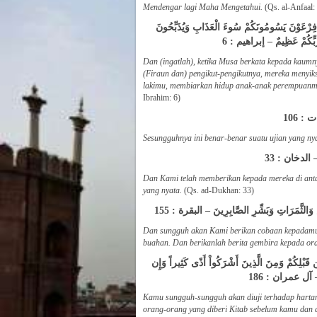
Mendengar lagi Maha Mengetahui.
(Qs. al-Anfaal:
 فِرْعَوْنَ يَسُومُونَكُمْ سُوءَ الْعَذَابِ وَيُذَبِّحُونَ
َّبِّكُمْ عَظِيمٌ – إبراهيم : 6
Dan (ingatlah), ketika Musa berkata kepada kaumn
(Firaun dan) pengikut-pengikutnya, mereka menyik
lakimu, membiarkan hidup anak-anak perempuanmu
Ibrahim: 6)
ت : 106
Sesungguhnya ini benar-benar suatu ujian yang nya
ٌ – الدخان : 33
Dan Kami telah memberikan kepada mereka di anta
yang nyata.
(Qs. ad-Dukhan: 33)
وَالثَّمَرَاتِ وَبَشِّرِ الصَّابِرِينَ – البقرة : 155
Dan sungguh akan Kami berikan cobaan kepadamu, d
buahan. Dan berikanlah berita gembira kepada or
ِن قَبْلِكُمْ وَمِنَ الَّذِينَ أَشْرَكُواْ أَذًى كَثِيراً وَإِن
رِ – آل عمران : 186
Kamu sungguh-sungguh akan diuji terhadap harta
orang-orang yang diberi Kitab sebelum kamu dan