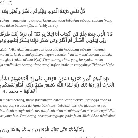
Kahfi: 7)
كُلُّ نَفْسٍ ذَائِقَةُ الْمَوْتِ وَنَبْلُوكُم بِالشَّرِّ وَالْخَيْرِ فِتْنَةً 
i akan menguji kamu dengan keburukan dan kebaikan sebagai cobaan (yang
amu dikembalikan.
(Qs. al-Anbiyaa: 35)
قَالَ الَّذِي عِندَهُ عِلْمٌ مِّنَ الْكِتَابِ أَنَا آتِيكَ بِهِ قَبْلَ أَن يَرْتَدَّ إِلَيْكَ طَرْ
رَبِّي لِيَبْلُوَنِي أَأَشْكُرُ أَمْ أَكْفُرُ وَمَن شَكَرَ فَإِنَّمَا يَشْكُرُ لِنَفْسِهِ وَ
 Kitab: “Aku akan membawa singgasana itu kepadamu sebelum matamu
na itu terletak di hadapannya, iapun berkata: “Ini termasuk kurnia Tuhanku
gingkari (akan nikmat-Nya). Dan barang siapa yang bersyukur maka
inya sendiri dan barang siapa yang ingkar, maka sesungguhnya Tuhanku Maha
فَإِذا لَقِيتُمُ الَّذِينَ كَفَرُوا فَضَرْبَ الرِّقَابِ حَتَّى إِذَا أَثْخَنتُمُوهُمْ فَشُدُّوا ال
الْحَرْبُ أَوْزَارَهَا ذَلِكَ وَلَوْ يَشَاءُ اللَّهُ لَانتَصَرَ مِنْهُمْ وَلَكِن لِّيَبْلُوَ بَعْضَكُ
أَعْمَالَهُمْ – محمد : 4
di medan perang) maka pancunglah batang leher mereka. Sehingga apabila
ereka dan sesudah itu kamu boleh membebaskan mereka atau menerima
bila Allah menghendaki niscaya Allah akan membinasakan mereka tetapi Allah
 yang lain. Dan orang-orang yang gugur pada jalan Allah, Allah tidak akan
وَلَنَبْلُوَنَّكُمْ حَتَّى نَعْلَمَ الْمُجَاهِدِينَ مِنكُمْ وَالصَّابِرِينَ 