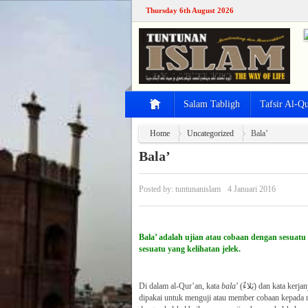
Thursday 6th August 2026
Salam Tabligh
Tafsir Al-Q
Home
Uncategorized
Bala’
Bala’
Posted by:
tuntunanislam
4 Januari 2016
Bala’ adalah ujian atau cobaan dengan sesuatu
sesuatu yang kelihatan jelek.
Di dalam al-Qur’an, kata
bala
’ (بَلاءٌ) dan kata kerjanya bisa dikatakan seimbang
dipakai untuk menguji atau member cobaan kepada m