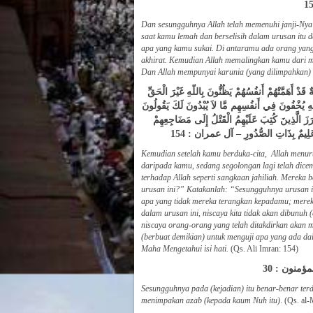
Dan sesungguhnya Allah telah memenuhi janji-Ny
saat kamu lemah dan berselisih dalam urusan itu
apa yang kamu sukai. Di antaramu ada orang yan
akhirat. Kemudian Allah memalingkan kamu dari 
Dan Allah mempunyai karunia (yang dilimpahkan) 
قَدْ أَهَمَّتْهُمْ أَنفُسُهُمْ يَظُنُّونَ بِاللّهِ غَيْرَ الْحَقِّ
لَّهِ يُخْفُونَ فِي أَنفُسِهِم مَّا لاَ يُبْدُونَ لَكَ يَقُولُونَ
َرَزَ الَّذِينَ كُتِبَ عَلَيْهِمُ الْقَتْلُ إِلَى مَضَاجِعِهِمْ
ُ عَلِيمٌ بِذَاتِ الصُّدُورِ – آل عمران : 154
Kemudian setelah kamu berduka-cita, Allah menur
daripada kamu, sedang segolongan lagi telah dice
terhadap Allah seperti sangkaan jahiliah. Mereka
urusan ini?” Katakanlah: “Sesungguhnya urusan i
apa yang tidak mereka terangkan kepadamu; mereka
dalam urusan ini, niscaya kita tidak akan dibunuh
niscaya orang-orang yang telah ditakdirkan akan m
(berbuat demikian) untuk menguji apa yang ada d
Maha Mengetahui isi hati.
(Qs. Ali Imran: 154)
- المؤمنون : 30
Sesungguhnya pada (kejadian) itu benar-benar ter
menimpakan azab (kepada kaum Nuh itu)
. (Qs. al