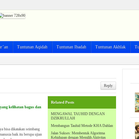
ur’an
Tuntunan Aqidah
Tuntunan Ibadah
Tuntunan Akhlak
Tu
Reply
Related Posts
 yang kelihatan bagus dan
MENGAWAL TAUHID DENGAN
DZIKRULLAH
Membangun Tauhid Metode KHA Dahlan
Jalan Sukses: Membentuk Algoritma
anusia baik itu berupa ujian
Kehidupan dengan Memilih Aktivitas