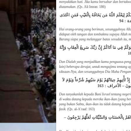
menyakitkan hati. Jika kamu bersabar dan bertakw
diutamakan
. (Qs. Ali Imran: 186)
ِمَاحُكُمْ لِيَعْلَمَ اللّهُ مَن يَخَافُهُ بِالْغَيْبِ فَمَنِ اعْتَدَى
ة : 94
Hai orang-orang yang beriman, sesungguhnya All
didapat oleh tangan dan tombakmu supaya Allah me
Barang siapa yang melanggar batas sesudah itu, 
َكُمْ فِي مَا آتَاكُمْ إِنَّ رَبَّكَ سَرِيعُ الْعِقَابِ وَإِنَّهُ
Dan Dialah yang menjadikan kamu penguasa-pengu
lain) beberapa derajat, untuk mengujimu tentang
siksaan-Nya, dan sesungguhnya Dia Maha Pengam
تَأْتِيهِمْ حِيتَانُهُمْ يَوْمَ سَبْتِهِمْ شُرَّعاً وَيَوْمَ لاَ
ْسُقُونَ – الأعراف : 163
Dan tanyakanlah kepada Bani Israel tentang negeri 
di waktu datang kepada mereka ikan-ikan (yang ber
yang bukan Sabtu, ikan-ikan itu tidak datang ke
fasik.
(Qs. al-A’raaf: 163)
َاهُمْ بِالْحَسَنَاتِ وَالسَّيِّئَاتِ لَعَلَّهُمْ يَرْجِعُونَ