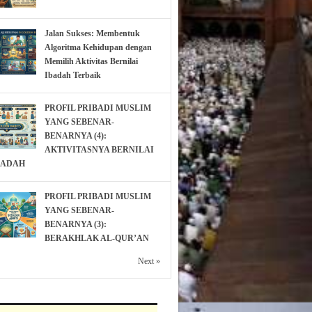
Jalan Sukses: Membentuk
Algoritma Kehidupan dengan
Memilih Aktivitas Bernilai
Ibadah Terbaik
PROFIL PRIBADI MUSLIM
YANG SEBENAR-
BENARNYA (4):
AKTIVITASNYA BERNILAI
BADAH
PROFIL PRIBADI MUSLIM
YANG SEBENAR-
BENARNYA (3):
BERAKHLAK AL-QUR’AN
Next »