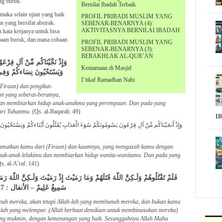
ng buruk.
Bernilai Ibadah Terbaik
 maka selain ujian yang baik
PROFIL PRIBADI MUSLIM YANG
n yang bersifat abstrak.
SEBENAR-BENARNYA (4):
AKTIVITASNYA BERNILAI IBADAH
au kata kerjanya untuk bisa
obaan buruk, dan mana cobaan
PROFIL PRIBADI MUSLIM YANG
SEBENAR-BENARNYA (3):
BERAKHLAK AL-QUR’AN
وَإِذْ نَجَّيْنَاكُم مِّنْ آلِ فِرْعَ
Keutamaan di Masjid
وَيَسْتَحْيُونَ نِسَاءكُمْ وَفِي
I’tikaf Ramadhan Nabi
Firaun) dan pengikut-
n yang seberat-beratnya,
 dan membiarkan hidup anak-anakmu yang perempuan. Dan pada yang
dari Tuhanmu.
(Qs. al-Baqarah: 49)
I
وَإِذْ أَنجَيْنَاكُم مِّنْ آلِ فِرْعَونَ يَسُومُونَكُمْ سُوَءَ الْعَذَابِ يُقَتِّلُونَ أَبْنَاءكُمْ وَيَسْتَ :
yelamatkan kamu dari (Firaun) dan kaumnya, yang mengazab kamu dengan
anak-anak lelakimu dan membiarkan hidup wanita-wanitamu. Dan pada yang
Qs. al-A’raf: 141)
فَلَمْ تَقْتُلُوهُمْ وَلَـكِنَّ اللّهَ قَتَلَهُمْ وَمَا رَمَيْتَ إِذْ رَمَيْتَ وَلَـكِنَّ اللّهَ رَم
سَمِيعٌ عَلِيمٌ – الأنفال : 17
uh mereka, akan tetapi Allah-lah yang membunuh mereka, dan bukan kamu
h-lah yang melempar. (Allah berbuat demikian untuk membinasakan mereka)
ng mukmin, dengan kemenangan yang baik. Sesungguhnya Allah Maha