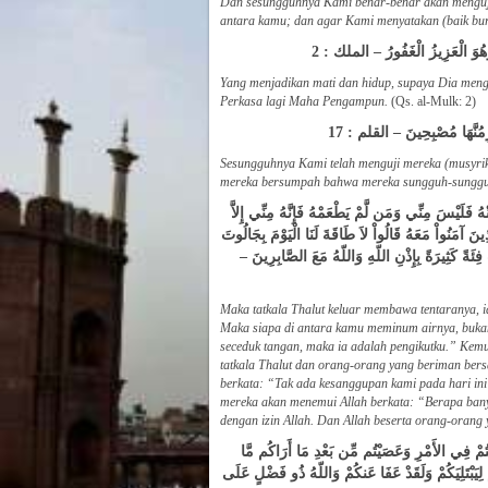
Dan sesungguhnya Kami benar-benar akan menguji
antara kamu; dan agar Kami menyatakan (baik bu
 وَهُوَ الْعَزِيزُ الْغَفُورُ – الملك : 2
Yang menjadikan mati dan hidup, supaya Dia meng
Perkasa lagi Maha Pengampun.
(Qs. al-Mulk: 2)
صْرِمُنَّهَا مُصْبِحِينَ – القلم : 17
Sesungguhnya Kami telah menguji mereka (musyriki
mereka bersumpah bahwa mereka sungguh-sungguh a
 فَلَيْسَ مِنِّي وَمَن لَّمْ يَطْعَمْهُ فَإِنَّهُ مِنِّي إِلاَّ
َذِينَ آمَنُواْ مَعَهُ قَالُواْ لاَ طَاقَةَ لَنَا الْيَوْمَ بِجَالُوتَ
ْ فِئَةً كَثِيرَةً بِإِذْنِ اللّهِ وَاللّهُ مَعَ الصَّابِرِينَ
Maka tatkala Thalut keluar membawa tentaranya, 
Maka siapa di antara kamu meminum airnya, bukan
seceduk tangan, maka ia adalah pengikutku.” Ke
tatkala Thalut dan orang-orang yang beriman bers
berkata: “Tak ada kesanggupan kami pada hari in
mereka akan menemui Allah berkata: “Berapa bany
dengan izin Allah. Dan Allah beserta orang-orang
َعْتُمْ فِي الأَمْرِ وَعَصَيْتُم مِّن بَعْدِ مَا أَرَاكُم مَّا
لِيَبْتَلِيَكُمْ وَلَقَدْ عَفَا عَنكُمْ وَاللّهُ ذُو فَضْلٍ عَلَى