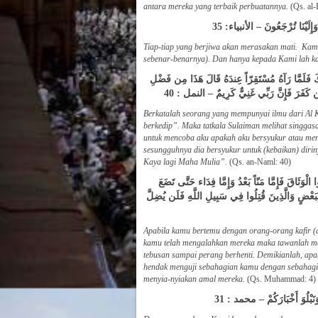
antara mereka yang terbaik perbuatannya.
(Qs. al-
وَإِلَيْنَا تُرْجَعُونَ – الأنبياء: 35
Tiap-tiap yang berjiwa akan merasakan mati. Kam
sebenar-benarnya). Dan hanya kepada Kami lah k
فُكَ فَلَمَّا رَآهُ مُسْتَقِرّاً عِندَهُ قَالَ هَذَا مِن فَضْلِ
مَن كَفَرَ فَإِنَّ رَبِّي غَنِيٌّ كَرِيمٌ – النمل : 40
Berkatalah seorang yang mempunyai ilmu dari Al
berkedip”. Maka tatkala Sulaiman melihat singgasa
untuk mencoba aku apakah aku bersyukur atau men
sesungguhnya dia bersyukur untuk (kebaikan) dir
Kaya lagi Maha Mulia”.
(Qs. an-Naml: 40)
ْوَثَاقَ فَإِمَّا مَنّاً بَعْدُ وَإِمَّا فِدَاء حَتَّى تَضَعَ
م بِبَعْضٍ وَالَّذِينَ قُتِلُوا فِي سَبِيلِ اللَّهِ فَلَن يُضِلَّ
Apabila kamu bertemu dengan orang-orang kafir (
kamu telah mengalahkan mereka maka tawanlah m
tebusan sampai perang berhenti. Demikianlah, apa
hendak menguji sebahagian kamu dengan sebahagian
menyia-nyiakan amal mereka.
(Qs. Muhammad: 4)
وَنَبْلُوَ أَخْبَارَكُمْ – محمد : 31