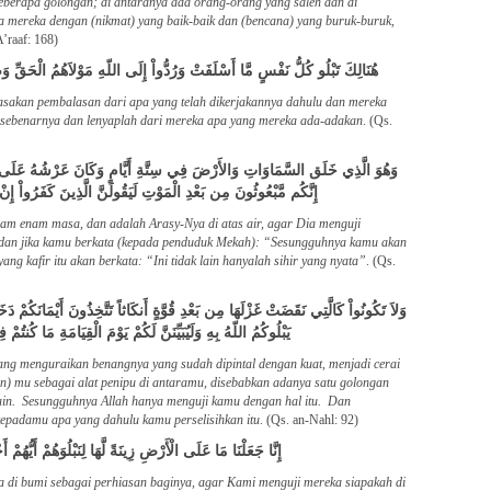
eberapa golongan; di antaranya ada orang-orang yang saleh dan di
a mereka dengan (nikmat) yang baik-baik dan (bencana) yang buruk-buruk,
A’raaf: 168)
هُنَالِكَ تَبْلُو كُلُّ نَفْسٍ مَّا أَسْلَفَتْ وَرُدُّواْ إِلَى اللّهِ مَوْلاَهُمُ الْحَقِّ 
erasakan pembalasan dari apa yang telah dikerjakannya dahulu dan mereka
 sebenarnya dan lenyaplah dari mereka apa yang mereka ada-adakan
. (Qs.
وَهُوَ الَّذِي خَلَق السَّمَاوَاتِ وَالأَرْضَ فِي سِتَّةِ أَيَّامٍ وَكَانَ عَرْشُهُ عَلَى الْم
إِنَّكُم مَّبْعُوثُونَ مِن بَعْدِ الْمَوْتِ لَيَقُولَنَّ الَّذِينَ كَفَرُواْ إِ
lam enam masa, dan adalah Arasy-Nya di atas air, agar Dia menguji
, dan jika kamu berkata (kepada penduduk Mekah): “Sesungguhnya kamu akan
ng kafir itu akan berkata: “Ini tidak lain hanyalah sihir yang nyata”
. (Qs.
وَلاَ تَكُونُواْ كَالَّتِي نَقَضَتْ غَزْلَهَا مِن بَعْدِ قُوَّةٍ أَنكَاثاً تَتَّخِذُونَ أَيْمَانَكُمْ دَخَ
يَبْلُوكُمُ اللّهُ بِهِ وَلَيُبَيِّنَنَّ لَكُمْ يَوْمَ الْقِيَامَةِ مَا كُنتُ
ng menguraikan benangnya yang sudah dipintal dengan kuat, menjadi cerai
n) mu sebagai alat penipu di antaramu, disebabkan adanya satu golongan
lain. Sesungguhnya Allah hanya menguji kamu dengan hal itu. Dan
kepadamu apa yang dahulu kamu perselisihkan itu
. (Qs. an-Nahl: 92)
إِنَّا جَعَلْنَا مَا عَلَى الْأَرْضِ زِينَةً لَّهَا لِنَبْلُوَهُمْ أَيُّ
 di bumi sebagai perhiasan baginya, agar Kami menguji mereka siapakah di