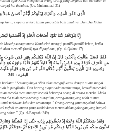
 kamu agar Kami mengetahui orang-orang yang berjihad dan bersabar di
ruknya) hal ihwalmu
. (Qs. Muhammad: 31)
الَّذِي خَلَقَ الْمَوْتَ وَالْحَيَاةَ لِيَبْلُوَكُمْ أَيُّكُمْ أَحْسَنُ عَمَلاً
uji kamu, siapa di antara kamu yang lebih baik amalnya. Dan Dia Maha
إِنَّا بَلَوْنَاهُمْ كَمَا بَلَوْنَا أَصْحَابَ الْجَنَّةِ إِذْ أَقْسَمُوا لَيَ
n Mekah) sebagaimana Kami telah menguji pemilik-pemilik kebun, ketika
kan memetik (hasil) nya di pagi hari,
(Qs. al-Qalam: 17)
فَلَمَّا فَصَلَ طَالُوتُ بِالْجُنُودِ قَالَ إِنَّ اللّهَ مُبْتَلِيكُم بِنَهَرٍ فَمَن شَرِبَ مِنْهُ
مَنِ اغْتَرَفَ غُرْفَةً بِيَدِهِ فَشَرِبُواْ مِنْهُ إِلاَّ قَلِيلاً مِّنْهُمْ فَلَمَّا جَاوَزَهُ هُوَ وَالّ
وَجُنودِهِ قَالَ الَّذِينَ يَظُنُّونَ أَنَّهُم مُّلاَقُو اللّهِ كَم مِّن فِئَةٍ قَلِيلَةٍ غَلَبَت –
البقرة : 249
ia berkata: “Sesungguhnya Allah akan menguji kamu dengan suatu sungai.
lah ia pengikutku. Dan barang siapa tiada meminumnya, kecuali menceduk
mudian mereka meminumnya kecuali beberapa orang di antara mereka. Maka
ama dia telah menyeberangi sungai itu, orang-orang yang telah minum
i untuk melawan Jalut dan tentaranya.” Orang-orang yang meyakini bahwa
ak terjadi golongan yang sedikit dapat mengalahkan golongan yang banyak
 yang sabar.”
(Qs. al-Baqarah: 249)
وَلَقَدْ صَدَقَكُمُ اللّهُ وَعْدَهُ إِذْ تَحُسُّونَهُم بِإِذْنِهِ حَتَّى إِذَا فَشِلْتُمْ وَتَنَاز
تُحِبُّونَ مِنكُم مَّن يُرِيدُ الدُّنْيَا وَمِنكُم مَّن يُرِيدُ الآخِرَةَ ثُمَّ صَرَفَكُمْ عَنْهُمْ 