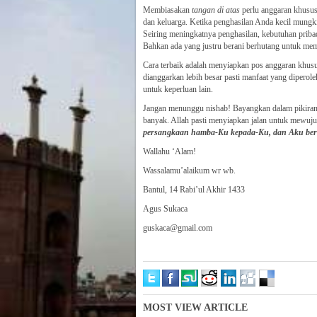
Membiasakan
tangan di atas
perlu anggaran khusus
dan keluarga. Ketika penghasilan Anda kecil mungki
Seiring meningkatnya penghasilan, kebutuhan pribad
Bahkan ada yang justru berani berhutang untuk mem
Cara terbaik adalah menyiapkan pos anggaran khusu
dianggarkan lebih besar pasti manfaat yang diperol
untuk keperluan lain.
Jangan menunggu nishab! Bayangkan dalam pikiran
banyak. Allah pasti menyiapkan jalan untuk mewuju
persangkaan hamba-Ku kepada-Ku, dan Aku ber
Wallahu ‘Alam!
Wassalamu’alaikum wr wb.
Bantul, 14 Rabi’ul Akhir 1433
Agus Sukaca
guskaca@gmail.com
MOST VIEW ARTICLE