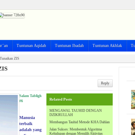
ur’an
Tuntunan Aqidah
Tuntunan Ibadah
Tuntunan Akhlak
Tu
Tunaikan ZIS
ZIS
Reply
Salam Tabligh
Related Posts
#6
MENGAWAL TAUHID DENGAN
DZIKRULLAH
Manusia
Membangun Tauhid Metode KHA Dahlan
terbaik
Jalan Sukses: Membentuk Algoritma
adalah yang
Kehidupan dengan Memilih Aktivitas