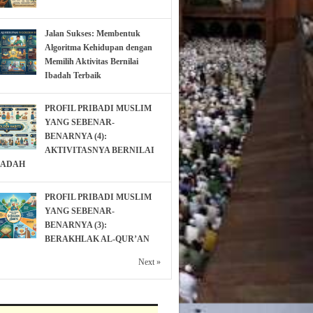
Jalan Sukses: Membentuk
Algoritma Kehidupan dengan
Memilih Aktivitas Bernilai
Ibadah Terbaik
PROFIL PRIBADI MUSLIM
YANG SEBENAR-
BENARNYA (4):
AKTIVITASNYA BERNILAI
BADAH
PROFIL PRIBADI MUSLIM
YANG SEBENAR-
BENARNYA (3):
BERAKHLAK AL-QUR’AN
Next »