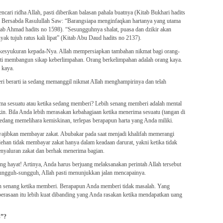
ari ridha Allah, pasti diberikan balasan pahala buatnya (Kitab Bukhari hadits
Bersabda Rasulullah Saw: “Barangsiapa menginfaqkan hartanya yang utama
Kitab Ahmad hadits no 1598). “Sesungguhnya shalat, puasa dan dzikir akan
anyak tujuh ratus kali lipat” (Kitab Abu Daud hadits no 2137).
 kesyukuran kepada-Nya. Allah mempersiapkan tambahan nikmat bagi orang-
ti membangun sikap keberlimpahan. Orang berkelimpahan adalah orang kaya.
 kaya.
 berarti ia sedang memanggil nikmat Allah menghampirinya dan telah
ma sesuatu atau ketika sedang memberi? Lebih senang memberi adalah mental
in. Bila Anda lebih merasakan kebahagiaan ketika menerima sesuatu (tangan di
dang memelihara kemiskinan, terlepas berapapun harta yang Anda miliki.
ajibkan membayar zakat. Abubakar pada saat menjadi khalifah memerangi
han tidak membayar zakat hanya dalam keadaan darurat, yakni ketika tidak
yaluran zakat dan berhak menerima bagian.
ng hayat! Artinya, Anda harus berjuang melaksanakan perintah Allah tersebut
ungguh-sungguh, Allah pasti menunjukkan jalan mencapainya.
an senang ketika memberi. Berapapun Anda memberi tidak masalah. Yang
erasaan itu lebih kuat dibanding yang Anda rasakan ketika mendapatkan uang
s”?