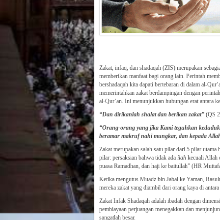
Zakat, infaq, dan shadaqah (ZIS) merupakan sebagi
memberikan manfaat bagi orang lain. Perintah memba
bershadaqah kita dapati bertebaran di dalam al-Qur’
memerintahkan zakat berdampingan dengan perintah
al-Qur’an. Ini menunjukkan hubungan erat antara ke
“Dan dirikanlah shalat dan berikan zakat”
(QS 24
“Orang-orang yang jika Kami teguhkan keduduka
beramar makruf nahi mungkar, dan kepada Allah
Zakat merupakan salah satu pilar dari 5 pilar utam
pilar: persaksian bahwa tidak ada
ilah
kecuali Alla
puasa Ramadhan, dan haji ke baitullah” (HR Muttafa
Ketika mengutus Muadz bin Jabal ke Yaman, Rasulu
mereka zakat yang diambil dari orang kaya di antar
Zakat Infak Shadaqah adalah ibadah dengan dimensi 
pembiayaan perjuangan menegakkan dan menjunjung t
sangatlah besar.