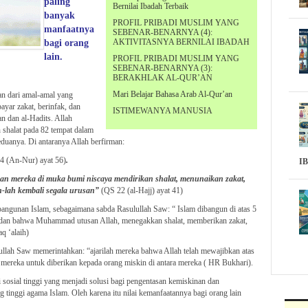
paling
Bernilai Ibadah Terbaik
banyak
PROFIL PRIBADI MUSLIM YANG
manfaatnya
SEBENAR-BENARNYA (4):
AKTIVITASNYA BERNILAI IBADAH
bagi orang
lain.
PROFIL PRIBADI MUSLIM YANG
SEBENAR-BENARNYA (3):
BERAKHLAK AL-QUR’AN
Mari Belajar Bahasa Arab Al-Qur’an
an dari amal-amal yang
yar zakat, berinfak, dan
ISTIMEWANYA MANUSIA
an dan al-Hadits. Allah
 shalat pada 82 tempat dalam
duanya. Di antaranya Allah berfirman:
 (An-Nur) ayat 56)
.
I
n mereka di muka bumi niscaya mendirikan shalat, menunaikan zakat,
-lah kembali segala urusan”
(QS 22 (al-Hajj) ayat 41)
a bangunan Islam, sebagaimana sabda Rasulullah Saw: “ Islam dibangun di atas 5
h dan bahwa Muhammad utusan Allah, menegakkan shalat, memberikan zakat,
q ‘alaih)
llah Saw memerintahkan: “ajarilah mereka bahwa Allah telah mewajibkan atas
a mereka untuk diberikan kepada orang miskin di antara mereka ( HR Bukhari).
sosial tinggi yang menjadi solusi bagi pengentasan kemiskinan dan
inggi agama Islam. Oleh karena itu nilai kemanfaatannya bagi orang lain