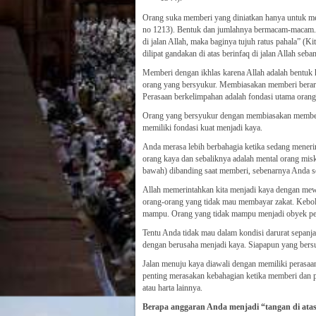
Orang suka memberi yang diniatkan hanya untuk menc
no 1213). Bentuk dan jumlahnya bermacam-macam. 
di jalan Allah, maka baginya tujuh ratus pahala” (
dilipat gandakan di atas berinfaq di jalan Allah seb
Memberi dengan ikhlas karena Allah adalah bentuk
orang yang bersyukur. Membiasakan memberi berar
Perasaan berkelimpahan adalah fondasi utama orang
Orang yang bersyukur dengan membiasakan memberi
memiliki fondasi kuat menjadi kaya.
Anda merasa lebih berbahagia ketika sedang meneri
orang kaya dan sebaliknya adalah mental orang misk
bawah) dibanding saat memberi, sebenarnya Anda se
Allah memerintahkan kita menjadi kaya dengan mew
orang-orang yang tidak mau membayar zakat. Kebole
mampu. Orang yang tidak mampu menjadi obyek pen
Tentu Anda tidak mau dalam kondisi darurat sepanja
dengan berusaha menjadi kaya. Siapapun yang bers
Jalan menuju kaya diawali dengan memiliki perasa
penting merasakan kebahagian ketika memberi dan p
atau harta lainnya.
Berapa anggaran Anda menjadi “tangan di ata