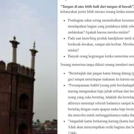
“Tangan di atas lebih baik dari tangan di bawah”
kebanyakan justru lebih merasa senang ketika meneri
Pembagian zakat sering menimbulkan kerumuna
mendapatkan bagian yang jumlahnya tidak seb
melakukan? Apakah karena mereka miskin?
Pada saat
launching
produk handphone merk ter
berdesak-desakan, sampai ada korban. Mereka
miskin?
Banyak orang kegirangan ketika menerima sesua
Senang menerima tanpa diikuti senang memberi mempe
“Berinfaqlah dan jangan kamu hitung-hitung (p
guci tempat menyimpan makanan itu karena nan
“Perumpamaan
bakhil
(orang pelit bershadaq
masing mengenakan baju jubah terbuat dari b
orang yang suka berinfaq, tidaklah dia berinf
akhirnya menutupi seluruh badannya sampai ke
berinfaq dengan suatu apapun maka baju besin
dia mencoba untuk melonggarkannya maka dia 
“Janganlah kamu berkarung-karung (kamu kum
Allah akan menyempitkan reziki bagimu dan b
1344).