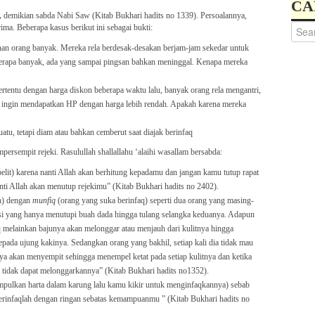
CA
,
demikian sabda Nabi Saw (Kitab Bukhari hadits no 1339). Persoalannya,
ma. Beberapa kasus berikut ini sebagai bukti:
n orang banyak. Mereka rela berdesak-desakan berjam-jam sekedar untuk
erapa banyak, ada yang sampai pingsan bahkan meninggal. Kenapa mereka
tentu dengan harga diskon beberapa waktu lalu, banyak orang rela mengantri,
 ingin mendapatkan HP dengan harga lebih rendah. Apakah karena mereka
tu, tetapi diam atau bahkan cemberut saat diajak berinfaq
rsempit rejeki. Rasulullah shallallahu ‘alaihi wasallam bersabda:
elit) karena nanti Allah akan berhitung kepadamu dan jangan kamu tutup rapat
ti Allah akan menutup rejekimu” (Kitab Bukhari hadits no 2402).
ah) dengan
munfiq
(orang yang suka berinfaq) seperti dua orang yang masing-
esi yang hanya menutupi buah dada hingga tulang selangka keduanya. Adapun
aq melainkan bajunya akan melonggar atau menjauh dari kulitnya hingga
pada ujung kakinya. Sedangkan orang yang bakhil, setiap kali dia tidak mau
ya akan menyempit sehingga menempel ketat pada setiap kulitnya dan ketika
tidak dapat melonggarkannya” (Kitab Bukhari hadits no1352).
pulkan harta dalam karung lalu kamu kikir untuk menginfaqkannya) sebab
erinfaqlah dengan ringan sebatas kemampuanmu ” (Kitab Bukhari hadits no