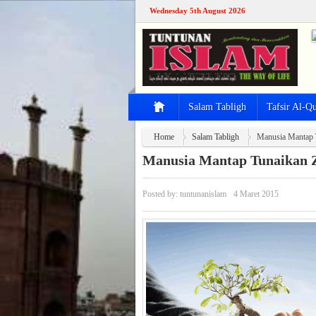
Wednesday 5th August 2026
Salam Tabligh
Tafsir Al-Q
Home
Salam Tabligh
Manusia Mantap 
Manusia Mantap Tunaikan 
Posted by:
tuntunanislam
4 Maret 2015