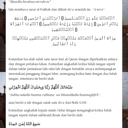
“Bismilla-hirahma-nirrahi-m”
lalu membaca surat al-Fatihah dan diikuti do’a sesudah itu: “
A-mi-n
“.
ٱلۡحَمۡدُ لِلَّهِ رَبِّ ٱلۡعَـٰلَمِينَ () ٱلرَّحۡمَـٰنِ ٱلرَّحِيمِ () مَـٰلِكِ
يَوۡمِ ٱلدِّينِ () إِيَّاكَ نَعۡبُدُ وَإِيَّاكَ نَسۡتَعِينُ () ٱهۡدِنَا ٱلصِّرَٲطَ
ٱلۡمُسۡتَقِيمَ ()
صِرَٲطَ ٱلَّذِينَ أَنۡعَمۡتَ عَلَيۡهِمۡ غَيۡرِ ٱلۡمَغۡضُوبِ عَلَيۡهِمۡ
وَلَا ٱلضَّآلِّينَ
Kemudian bacalah salah satu surat dari al-Quran dengan diperhatikan artinya
dan dengan perlahan-lahan. Kemudian angkatlah kedua belah tangan seperti
dalam takbir permulaan lalu ruku’lah dengan bertakbir seraya melempangkan
(meratakan) punggung dengan leher, memegang kedua lutut dengan dua belah
tangan, sementara itu berdo’alah:
سُبْحَانَكَ أللّهُمَّ رَبَّنَا وَبِحَمْدِكَ أللّهُمَّ اغْفِرْليِ
“
Subha-nakalla-humma rabbana- wa bihamdikalla-hummaghfirli
“,
atau berdo’a lah dengan salah satu do’a dari Nabi SAW.
Kemudian angkatlah kepala untuk i’tidai dengan mengangkat kedua belah
tangan seperti dalam takbiratul ihram dan berdo’alah:
سَمِعَ اللهُ لِمَنَ حَمِدَهُ