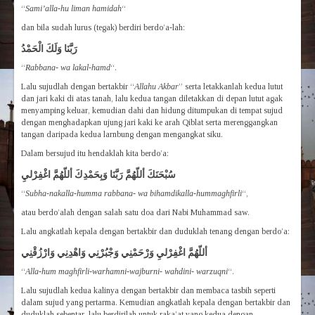
“
Sami’alla-hu liman hamidah
“
dan bila sudah lurus (tegak) berdiri berdo’a-lah:
رَبَّنَا وَلَكَ الْحَمْدُ
“
Rabbana- wa lakal-hamd
“.
Lalu sujudlah dengan bertakbir “
Allahu Akbar
” serta letakkanlah kedua lutut
dan jari kaki di atas tanah, lalu kedua tangan diletakkan di depan lutut agak
menyamping keluar, kemudian dahi dan hidung ditumpukan di tempat sujud
dengan menghadapkan ujung jari kaki ke arah Qiblat serta merenggangkan
tangan daripada kedua larnbung dengan mengangkat siku.
Dalam bersujud itu hendaklah kita berdo’a:
سُبْحَنَكَ أللّهُمَّ رَبَّنَا وَبِحَمْدِكَ أللّهُمَّ اغْفِرْليِ
“
Subha-nakalla-humma rabbana- wa bihamdikalla-hummaghfirli
“,
atau berdo’alah dengan salah satu doa dari Nabi Muhammad saw.
Lalu angkatlah kepala dengan bertakbir dan duduklah tenang dengan berdo’a:
أللّهُمَّ اغْفِرْليِ وَرْحَمْنِي وَجْبُرْنِي وَاهْدِنِي وَارْزُقْنِي
“
Alla-hum maghfirli-warhamni-wajburni- wahdini- warzuqni
“.
Lalu sujudlah kedua kalinya dengan bertakbir dan membaca tasbih seperti
dalam sujud yang pertarma. Kemudian angkatlah kepala dengan bertakbir dan
duduklah sebentar, lalu berdirilah untuk raka’at yang kedua dengan