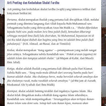
Arti Penting dan Kedudukan Shalat Fardhu
Arti penting dan kedudukan shalat fardhu (wajib) yang istimewa terlihat dari
kenyataan berikut ini:
Pertama
, shalat merupakan ibadah yang pertama kali diwajibkan Allah, melalui
perintah yang diterima langsung dari Allah kepada Nabi Muhammad saw.
Sebagaimana hadis yang diriwayatkan Anas bin Malik r.a., “
Shalat difardukan
kepada Nabi saw. pada malam Isra lima puluh (kali), kemudian dikurangi
sehingga menjadi lima (kali) lalu diserukan, Ya Muhammad, keputusan ini di
sisi-Ku tidak dapat diubah dan bagimu yang lima ini adalah lima puluh (kali
pahalanya)
.” (H.R. Ahmad, an-Nasai, dan at-Tirmidzi)
Kedua
, shalat merupakan “tiang agama” —perumpamaan yang sudah sangat
jelas artinya. Sebagaimana sabda Rasulullah saw, “
Pokok urusan (agama) ini
adalah Islam dan tiangnya adalah shalat
.” (al-Mujam al-Kabir, dari Muadz
ibnu Jabal).
Ketiga
, shalat adalah ibadah yang pertama kali dihisab pada Hari Kiamat.
Sabda Nabi saw., “
Yang mula-mula dihisab dari seorang hamba pada hari
kiamat adalah shalat. Jika shalatnya beres, maka bereslah seluruh amalnya dan
jika shalatnya rusak, maka rusaklah seluruh amalnya.”
(al-Mu’jam al-Ausath,
Mushannaf Abi Syaibah dari Ibnu Malik).
Keempat
, shalat adalah benteng terakhir dari tegaknya Agama Islam. Jika
shalat tidak ditegakkan maka robohlah tiang agama Islam seluruhnya.
Rasulullah saw. telah memperingatkan: “
Sesungguhnya akan terlepas ikatan-
ikatan Islam satu demi satu. Setiap kali satu ikatan lepas, manusia akan