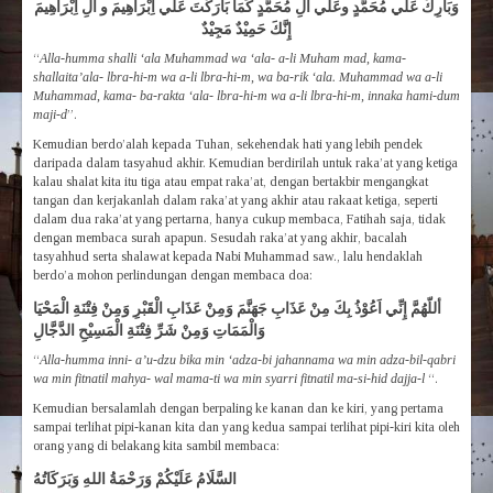
وَبَارِكْ عَلَي مُحَمَّدٍ وعَلَي الِ مُحَمَّدٍ كَمَا بَارَكْتَ عَلَي اِبْرَاهِيمَ و الِ اِبْرَاهِيمَ
إِنَّكَ حَمِيْدٌ مَجِيْدٌ
“
Alla-humma shalli ‘ala Muhammad wa ‘ala- a-li Muham mad, kama-
shallaita’ala- lbra-hi-m wa a-li lbra-hi-m, wa ba-rik ‘ala. Muhammad wa a-li
Muhammad, kama- ba-rakta ‘ala- lbra-hi-m wa a-li lbra-hi-m, innaka hami-dum
maji-d
”.
Kemudian berdo’alah kepada Tuhan, sekehendak hati yang lebih pendek
daripada dalam tasyahud akhir. Kemudian berdirilah untuk raka’at yang ketiga
kalau shalat kita itu tiga atau empat raka’at, dengan bertakbir mengangkat
tangan dan kerjakanlah dalam raka’at yang akhir atau rakaat ketiga, seperti
dalam dua raka’at yang pertarna, hanya cukup membaca, Fatihah saja, tidak
dengan membaca surah apapun. Sesudah raka’at yang akhir, bacalah
tasyahhud serta shalawat kepada Nabi Muhammad saw., lalu hendaklah
berdo’a mohon perlindungan dengan membaca doa:
أللّهُمَّ إِنِّي اَعُوْذُ بِكَ مِنْ عَذَابِ جَهَنَّمَ وَمِنْ عَذَابِ الْقَبْرِ وَمِنْ فِتْنَةِ الْمَحْيَا
وَالْمَمَاتِ وَمِنْ شَرِّ فِتْنَةِ الْمَسِيْحِ الدَّجَّالِ
“
Alla-humma inni- a’u-dzu bika min ‘adza-bi jahannama wa min adza-bil-qabri
wa min fitnatil mahya- wal mama-ti wa min syarri fitnatil ma-si-hid dajja-l
“.
Kemudian bersalamlah dengan berpaling ke kanan dan ke kiri, yang pertama
sampai terlihat pipi-kanan kita dan yang kedua sampai terlihat pipi-kiri kita oleh
orang yang di belakang kita sambil membaca:
السَّلَامُ عَلَيْكُمْ وَرَحْمَةُ اللهِ وَبَرَكَاتُهُ