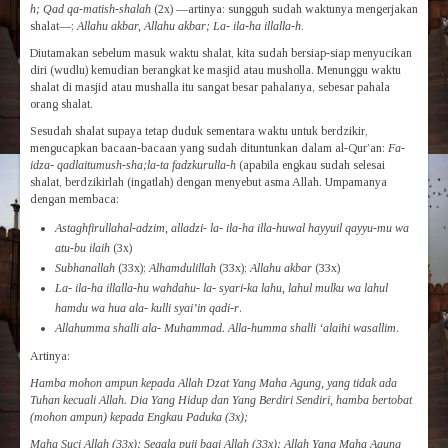
h; Qad qa-matish-shalah
(2x) —artinya: sungguh sudah waktunya mengerjakan
shalat—;
Allahu akbar, Allahu akbar; La- ila-ha illalla-h
.
Diutamakan sebelum masuk waktu shalat, kita sudah bersiap-siap menyucikan
diri (wudlu) kemudian berangkat ke masjid atau musholla. Menunggu waktu
shalat di masjid atau mushalla itu sangat besar pahalanya, sebesar pahala
orang shalat.
Sesudah shalat supaya tetap duduk sementara waktu untuk berdzikir,
mengucapkan bacaan-bacaan yang sudah dituntunkan dalam al-Qur’an:
Fa-
idza- qadlaitumush-sha;la-ta fadzkurulla-h
(apabila engkau sudah selesai
shalat, berdzikirlah (ingatlah) dengan menyebut asma Allah. Umpamanya
dengan membaca:
Astaghfirullahal-adzim, alladzi- la- ila-ha illa-huwal hayyuil qayyu-mu wa
atu-bu ilaih
(3x)
Subhanallah
(33x);
Alhamdulillah
(33x);
Allahu akbar
(33x)
La- ila-ha illalla-hu wahdahu- la- syari-ka lahu, lahul mulku wa lahul
hamdu wa hua ala- kulli syai’in qadi-r
.
Allahumma shalli ala- Muhammad. Alla-humma shalli ‘alaihi wasallim
.
Artinya:
Hamba mohon ampun kepada Allah Dzat Yang Maha Agung, yang tidak ada
Tuhan kecuali Allah. Dia Yang Hidup dan Yang Berdiri Sendiri, hamba bertobat
(mohon ampun) kepada Engkau Paduka (3x);
Maha Suci Allah (33x); Segala puji bagi Allah (33x); Allah Yang Maha Agung