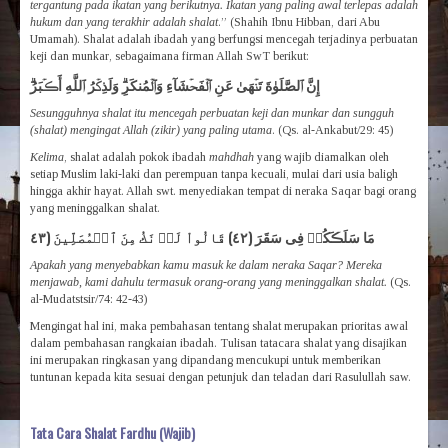
tergantung pada ikatan yang berikutnya. Ikatan yang paling awal terlepas adalah
hukum dan yang terakhir adalah s
h
alat
.” (Shahih Ibnu Hibban, dari Abu
Umamah). Shalat adalah ibadah yang berfungsi mencegah terjadinya perbuatan
keji dan munkar, sebagaimana firman Allah SwT berikut:
إِنَّ ٱلصَّلَوٰةَ تَنۡهَىٰ عَنِ ٱلۡفَحۡشَآءِ وَٱلۡمُنكَرِ‌ۗ وَلَذِكۡرُ ٱللَّهِ أَڪۡبَرُ‌ۗ
Sesungguhnya shalat itu mencegah perbuatan keji dan munkar dan sungguh
(shalat) mengingat Allah (zikir) yang paling utama
. (Qs. al-Ankabut/29: 45)
Kelima
, shalat adalah pokok ibadah
mahdhah
yang wajib diamalkan oleh
setiap Muslim laki-laki dan perempuan tanpa kecuali, mulai dari usia baligh
hingga akhir hayat. Allah swt. menyediakan tempat di neraka Saqar bagi orang
yang meninggalkan shalat.
مَا سَلَڪَكُمۡ فِى سَقَرَ (٤٢) قَالُواْ لَمۡ نَكُ مِنَ ٱلۡمُصَلِّينَ (٤٣
Apakah yang menyebabkan kamu masuk ke dalam neraka Saqar? Mereka
menjawab, kami dahulu termasuk orang-orang yang meninggalkan shalat.
(Qs.
al-Mudatstsir/74: 42-43)
Mengingat hal ini, maka pembahasan tentang shalat merupakan prioritas awal
dalam pembahasan rangkaian ibadah. Tulisan tatacara shalat yang disajikan
ini merupakan ringkasan yang dipandang mencukupi untuk memberikan
tuntunan kepada kita sesuai dengan petunjuk dan teladan dari Rasulullah saw.
Tata Cara Shalat Fardhu (Wajib)