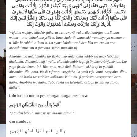
وَاعْتَرَفُتُ بِذَنْبِي فَاغْفِرْلي ذُنُوْبِي جَمِيْعًا لَايَغْفِرُ الذُّنُوْبَ إِلَّا أَنْتَ وَاهْدِنِي
لِاَحْسَنِ الْاَخْلَاقِ لَا يَهْدِي لِاَحْسَنِهَا إِلَّا أَنْتَ وَاصْرِفُ عَنِّي سَيِّئَهَا لَا يَصْرِفُ
عَنِّي سَيِّئَهَا إِلَّا أَنْتَ لَبَّيْكَ وَسَعْدَيْكَ وَالْخَيْرُ كُلُّهُ فِي يَدَيْكَ وَالشَّرُّ لَيْسَ إِلَيْكَ
أَنَا بِكَ وَإِلَيْكَ تَبَارَكْتَ وَتَعَلَيْتَ اَسْتَغْفِرُكَ وَاَتُوْبُ إِلَيْكَ.
Wajahtu wajhiya lilladzi- fatharas samawa-ti wal ardla hani-fan musli man
wama – ana- minal musyriki-n. Inna shala-ti- wanusuki wamahya-ya wamama-
ti- lilla-hi rabbil ‘a-lami-n. La-syari-kalahu wa bidza-lika umirtu wa ana
awwalul muslimi-n (wa ana- minal muslimi-n).
Alla-humma antal maliku la- ila-ha illa- anta, anta rabbi- wa ana- ‘abduka,
dhalamtu, dhalamtu nafsi wa’taraftu bidzambi- fagh firli- dzunu-bi-jami-‘an. La-
yagh firudz dzunu-b-i -Illa- anta, wah dini- liahsanil akhla-qi la-yahdili
ahsaniha- illa- anta. Wash-rif’anni- sayyiaha- la-yash rifu ‘anni- sayyiaha- illa –
anta. Lab baika wasadaika walkhairu kull’uhu- fi-yadaika, wasysyarru laisa
ilaika. Ana-bika wa ilaika. Taba rakta wa ta’a-laita astagh firuka wa atu-bu
ilaika”.
Lalu berdo’a mohon perlindungan dengan membaca:
أَعُوذُ بِاللَّهِ مِنَ الشَّيْطَانِ الرَّجِيمِ
“A’a-dzu billa-hi minasy syaitha-nir raji-m”
dan membaca:
بِسۡمِ ٱللهِ ٱلرَّحۡمَـٰنِ ٱلرَّحِيمِ