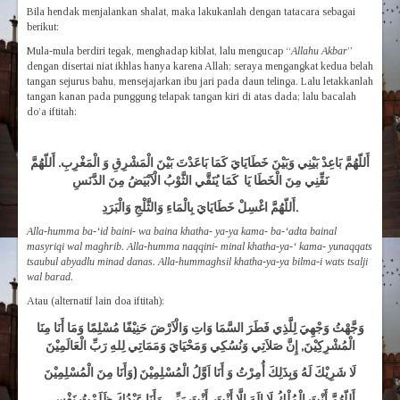
Bila hendak menjalankan shalat, maka lakukanlah dengan tatacara sebagai
berikut:
Mula-mula berdiri tegak, menghadap kiblat, lalu mengucap “
Allahu Akbar
”
dengan disertai niat ikhlas hanya karena Allah; seraya mengangkat kedua belah
tangan sejurus bahu, mensejajarkan ibu jari pada daun telinga. Lalu letakkanlah
tangan kanan pada punggung telapak tangan kiri di atas dada; lalu bacalah
do’a iftitah:
أَللّهُمَّ بَاعِدْ بَيْنِي وَبَيْنَ خَطَايَايَ كَمَا بَاعَدْتَ بَيْنَ الْمَشْرِقِ وَ الْمَغْرِبِ. أَللّهُمَّ
نَقِّنِي مِنَ الْخَطَا يَا كَمَا يُنَقَّي الثَّوْبُ الْاَبْيَضُ مِنَ الدَّنَسِ
أَللّهُمَّ اغْسِلْ خَطَايَايَ بِالْمَاءِ وَالثَّلْجِ وَالْبَرَدِ.
Alla-humma ba-‘id baini- wa baina khatha- ya-ya kama- ba-‘adta bainal
masyriqi wal maghrib. Alla-humma naqqini- minal khatha-ya-‘ kama- yunaqqats
tsaubul abyadlu minad danas. Alla-hummaghsil khatha-ya-ya bilma-i wats tsalji
wal barad.
Atau (alternatif lain doa iftitah):
وَجَّهْتُ وَجْهِيَ لِلَّذِي فَطَرَ السَّمَا وَاتِ وَالْاَرْضَ حَنِيْفًا مُسْلِمًا وَمَا أَنَا مِنَا
الْمُشْرِكِيْنَ, إِنَّ صَلاَتِي وَنُسُكِي وَمَحْيَايَ وَمَمَاتِي لِلهِ رَبِّ الْعَالَمِيْنَ
لَا شَرِيْكَ لَهُ وَبِذَلِكَ أُمِرْتُ وَ أَنَا اَوَّلُ الْمُسْلِمِيْنَ (وَأَنَا مِنَ الْمُسْلِمِيْنَ
أَللّهُمَّ أَنْتَ الْمُلْكُ لَا إِلَهَ إِلَّا أَنْتَ, أَنْتَ رَبِّي وَأَنَا عَبْدُكَ ظَلَمْتُ نَفْسِي