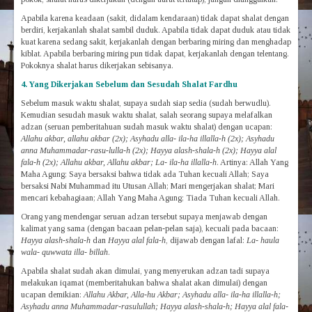
Apabila karena keadaan (sakit, didalam kendaraan) tidak dapat shalat dengan
berdiri, kerjakanlah shalat sambil duduk. Apabila tidak dapat duduk atau tidak
kuat karena sedang sakit, kerjakanlah dengan berbaring miring dan menghadap
kiblat. Apabila berbaring miring pun tidak dapat, kerjakanlah dengan telentang.
Pokoknya shalat harus dikerjakan sebisanya.
4. Yang Dikerjakan Sebelum dan Sesudah Shalat Fardhu
Sebelum masuk waktu shalat, supaya sudah siap sedia (sudah berwudlu).
Kemudian sesudah masuk waktu shalat, salah seorang supaya melafalkan
adzan (seruan pemberitahuan sudah masuk waktu shalat) dengan ucapan:
Allahu akbar, allahu akbar (2x); Asyhadu alla- ila-ha illalla-h (2x); Asyhadu
anna Muhammadar-rasu-lulla-h (2x); Hayya alash-shala-h (2x); Hayya alal
fala-h (2x); Allahu akbar, Allahu akbar; La- ila-ha illalla-h
. Artinya: Allah Yang
Maha Agung; Saya bersaksi bahwa tidak ada Tuhan kecuali Allah; Saya
bersaksi Nabi Muhammad itu Utusan Allah; Mari mengerjakan shalat; Mari
mencari kebahagiaan; Allah Yang Maha Agung; Tiada Tuhan kecuali Allah.
Orang yang mendengar seruan adzan tersebut supaya menjawab dengan
kalimat yang sama (dengan bacaan pelan-pelan saja), kecuali pada bacaan:
Hayya alash-shala-h
dan
Hayya alal fala-h
, dijawab dengan lafal:
La- haula
wala- quwwata illa- billah
.
Apabila shalat sudah akan dimulai, yang menyerukan adzan tadi supaya
melakukan iqamat (memberitahukan bahwa shalat akan dimulai) dengan
ucapan demikian:
Allahu Akbar, Alla-hu Akbar; Asyhadu alla- ila-ha illalla-h;
Asyhadu anna Muhammadar-rasulullah; Hayya alash-shala-h; Hayya alal fala-