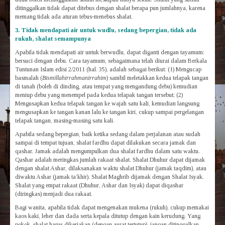
ditinggalkan tidak dapat ditebus dengan shalat berapa pun jumlahnya, karena
memang tidak ada aturan tebus-menebus shalat.
3. Tidak mendapati air untuk wudlu, sedang bepergian, tidak ada
rukuh, shalat semampunya
Apabila tidak mendapati air untuk berwudlu, dapat diganti dengan tayamum:
bersuci dengan debu. Cara tayamum, sebagaimana telah diurai dalam Berkala
Tuntunan Islam edisi 2/2011 (hal. 35), adalah sebagai berikut: (1) Mengucap
basmalah (
Bismillahirrahmanirrahim
) sambil meletakkan kedua telapak tangan
di tanah (boleh di dinding, atau tempat yang mengandung debu) kemudian
meniup debu yang menempel pada kedua telapak tangan tersebut; (2)
Mengusapkan kedua telapak tangan ke wajah satu kali, kemudian langsung
mengusapkan ke tangan kanan lalu ke tangan kiri, cukup sampai pergelangan
telapak tangan, masing-masing satu kali.
Apabila sedang bepergian, baik ketika sedang dalam perjalanan atau sudah
sampai di tempat tujuan, shalat fardhu dapat dilakukan secara jamak dan
qashar. Jamak adalah mengumpulkan dua shalat fardhu dalam satu waktu.
Qashar adalah meringkas jumlah rakaat shalat. Shalat Dhuhur dapat dijamak
dengan shalat Ashar, dilaksanakan waktu shalat Dhuhur (jamak taqdim), atau
diwaktu Ashar (jamak ta’khir). Shalat Maghrib dijamak dengan Shalat Isyak.
Shalat yang empat rakaat (Dhuhur, Ashar dan Isyak) dapat diqashar
(diringkas) menjadi dua rakaat.
Bagi wanita, apabila tidak dapat mengenakan mukena (rukuh), cukup memakai
kaos kaki, leher dan dada serta kepala ditutup dengan kain kerudung. Yang
pokok, shalat harus dikerjakan (dengan aurat tertutup), jangan ditinggalkan.