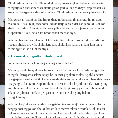
Tidak ada tuntunan dari Rasulullah yang menerangkan, bahwa dalam kita
mengerjakan shalat harus memilih golongannya, mazhabnya, organisasinya,
sukunya, bangsanya dan sebagainya. Tidak ada tuntunan yang demikian itu.
Mengerjakan shalat fardhu harus dengan berjama’ah, menjadi imam atau
makmun. Sekali lagi, sedapat mungkin kerjakanlah dengan jama’ah. Jangan
shalat sendirian. Shalat fardhu yang dikerjakan dengan jamaah pahalanya
dilipatkan 27 kali, selain itu besar sekali manfaatnya.
Adapun tentang shalat sunat, lebih baik dikerjakan di rumah dan sendirian,
kecuali shalat tarawih, shalat jenazah, shalat hari raya dan lain-lain yang
memang telah ada tuntunannya.
2. Hukum
Meninggalkan
S
halat
Fardhu
Bagaimana kalau ada orang meninggalkan shalat?
Memang masih banyak saudara-saudara kita bangsa Indonesia yang sudah
mengaku beragama Islam, tetapi belum mengerjakan shalat. Apabila belum
mengerjakan shalatnya itu karena ketidaktahuannya, maka yang bersalah justru
kita yang sudah tahu tetapi tidak mau memberitahu kepada mereka. Kita yang
sudah mengetahui tentang kewajiban shalat bagi orang yang sudah mengaku
Islam, wajib memberikan pengertian kepada mereka yang belum
mengetahuinya.
Adapun bagi kita yang sudah mengetahui tentang wajib shalat, tetapi dengan
sengaja meninggalkan shalat, berarti kita meremehkan perintah Allah. Kalau
bukan karena sedang tidur atau dalam keadaan tidak sadar atau lupa, kita
tidak boleh meninggalkan shalat meskipun hanya sekali. Shalat yang sudah