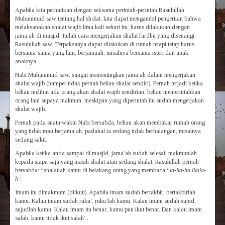
Apabila kita perhatikan dengan seksama perintah-perintah Rasulullah
Muhammad saw tentang hal sholat, kita dapat mengambil pengertian bahwa
melaksanakan shalat wajib lima kali sehari itu, harus dilakukan dengan
jama’ah di masjid. Itulah cara mengerjakan shalat fardhu yang disenangi
Rasulullah saw. Terpaksanya dapat dilakukan di rumah tetapi tetap harus
bersama-sama yang lain, berjamaah; misalnya bersama isteri dan anak-
anaknya.
Nabi Muhammad saw. sangat mementingkan jama’ah dalam mengerjakan
shalat wajib (hamper tidak pernah beliau shalat sendiri). Pernah terjadi ketika
beliau melihat ada orang akan shalat wajib sendirian, beliau memerintahkan
orang lain supaya makmun, meskipun yang diperintah itu sudah mengerjakan
shalat wajib.
Pernah pada suatu waktu Nabi bersabda, beliau akan membakar rumah orang
yang tidak mau berjama’ah, padahal ia sedang tidak berhalangan, misalnya
sedang sakit.
Apabila ketika anda sampai di masjid, jama’ah sudah selesai, makmunlah
kepada siapa saja yang masih shalat atau sedang shalat. Rasulullah pernah
bersabda: “shalatlah kamu di belakang orang yang membaca “
la-ila-ha illala-
h
”.
Imam itu dimakmum (diikuti). Apabila imam sudah bertakbir, bertakbirlah
kamu. Kalau imam sudah ruku’, ruku’lah kamu. Kalau imam sudah sujud,
sujudlah kamu. Kalau imam itu benar, kamu pun ikut benar. Dan kalau imam
salah, kamu tidak ikut salah”.