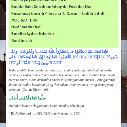
Ramadan Bulan Sejarah dan Kebangkitan Peradaban Islam
Penyambutan Khusus di Pintu Surga “Ar-Rayyan” – Khutbah Idul Fithri
WAJIB ZAKAT FITRI
I’tikaf Ramadhan Nabi
Ramadhan Syahrun Mubarakun
Shalat Jenazah
فَإِذَا قَضَيۡتُمُ ٱلصَّلَوٰةَ فَٱذۡڪُرُواْ ٱللَّهَ قِيَـٰمً۬ا وَقُعُودً۬ا وَعَلَىٰ
جُنُوبِڪُمۡ‌ۚ فَإِذَا ٱطۡمَأۡنَنتُمۡ فَأَقِيمُواْ ٱلصَّلَوٰةَ‌ۚ إِنَّ ٱلصَّلَوٰةَ كَانَتۡ عَلَى
ٱلۡمُؤۡمِنِينَ كِتَـٰبً۬ا مَّوۡقُوتً۬ا
Maka apabila kamu telah menyelesaikan shalat(mu), ingatlah Allah di waktu
berdiri, di waktu duduk dan di waktu berbaring. Kemudian apabila kamu telah
merasa aman, maka dirikanlah shalat itu (sebagaimana biasa). Sesungguhnya
shalat itu adalah kewajiban yang ditentukan waktunya atas orang-orang yang
beriman.
(Qs. an-Nisa/4: 103)
صَلُّوا كَمَا رَأَيتُمُنِي أُصَلِي
Shalatlah kalian sebagaimana kalian melihat aku shalat
.
(HR. Al-Bukhari no. 628, 7246 dan Muslim no. 1533)