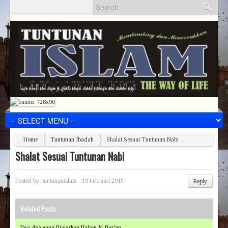
Home
Tuntunan Ibadah
Shalat Sesuai Tuntunan Nabi
Shalat Sesuai Tuntunan Nabi
Posted by:
tuntunanislam
19 Februari 2015
Reply
Related Posts
Doa-doa yang Diajarkan Dalam Al-Qur’an