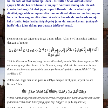
Salah satu akhlak menonjol dari Rasulullah SAW adalah
shidiq
(jujur). Shidiq berarti benar atau jujur. Antonim shidiq adalah
kizb
(dusta, bohong). Akhlak jujur seperti Rasulullah tersebut wajib
dimiliki juga oleh setiap muslim dan muslimah di mana dan kapanpun
berada. Seorang muslim dituntut selalu berada dalam keadaan jujur
lahir batin. Jujur hati (
shidq al-qalb
)
,
jujur dalam perkataan (
shidq al-
hadits
) dan jujur dalam perbuatan (
shidq al-`amal
).
Kejujuran sangat dijunjung tinggi dalam Islam. Allah SwT mensifati diriNya
dengan sifat jujur:
اللَّهُ لَا إِلَهَ إِلَّا هُوَ لَيَجْمَعَنَّكُمْ إِلَى يَوْمِ الْقِيَامَةِ لَا رَيْبَ فِيهِ وَمَنْ أَصْدَقُ مِنَ
اللَّهِ حَدِيثًا
“
Allah, tidak ada
Tuhan
(yang berhak disembah) selain Dia. Sesungguhnya Dia
akan mengumpulkan kamu di hari kiamat, yang tidak ada keraguan terjadinya.
dan siapakah orang yang lebih benar perkataan(nya) dari
pada
Allah
?” (Qs.
an-Nisa’: 87)
Allah Swt. Juga mensifati para rasulNya dengan sifat jujur, seperti dalam
firman Allah:
وَوَهَبْنَا لَهُمْ مِنْ رَحْمَتِنَا وَجَعَلْنَا لَهُمْ لِسَانَ صِدْقٍ عَلِيًّا
“
Dan Kami anugerahkan kepada mereka sebagian dari rahmat Kami dan Kami
jadikan mereka buah tutur yang jujur lagi tinggi
”. (Qs. Maryam: 50)