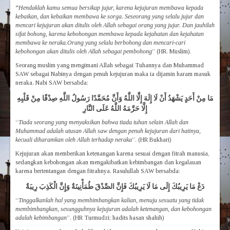
“
Hendaklah kamu semua bersikap jujur, karena kejujuran membawa kepada
kebaikan, dan kebaikan membawa ke sorga. Seseorang yang selalu jujur dan
mencari kejujuran akan ditulis oleh Allah sebagai orang yang jujur. Dan jauhilah
sifat bohong, karena kebohongan membawa kepada kejahatan dan kejahatan
membawa ke neraka.Orang yang selalu berbohong dan mencari-cari
kebohongan akan ditulis oleh Allah sebagai pembohong
” (HR. Muslim).
Seorang muslim yang mengimani Allah sebagai Tuhannya dan Muhammad
SAW sebagai Nabinya dengan penuh kejujuran maka ia dijamin haram masuk
neraka. Nabi SAW bersabda:
مَا مِنْ أَحَدٍ يَشْهَدُ أَنْ لَا إِلَهَ إِلَّا اللَّهُ وَأَنَّ مُحَمَّدًا رَسُولُ اللَّهِ صِدْقًا مِنْ قَلْبِهِ
إِلَّا حَرَّمَهُ اللَّهُ عَلَى النَّارِ
“
Tiada seorang yang menyaksikan bahwa tiada tuhan selain Allah dan
Muhammad adalah utusan Allah saw dengan penuh kejujuran dari hatinya,
kecuali diharamkan oleh Allah terhadap neraka
”. (HR Bukhari)
Kejujuran akan memberikan ketenangan karena sesuai dengan fitrah manusia,
sedangkan kebohongan akan mengakibatkan kebimbangan dan kegalauan
karena bertentangan dengan fitrahnya. Rasulullah SAW bersabda:
دَعْ مَا يَرِيبُكَ إِلَى مَا لَا يَرِيبُكَ فَإِنَّ الصِّدْقَ طُمَأْنِينَةٌ وَإِنَّ الْكَذِبَ رِيبَةٌ
“
Tinggalkanlah hal yang membimbangkan kalian, menuju sesuatu yang tidak
membimbangkan, sesungguhnya kejujuran adalah ketenangan, dan kebohongan
adalah kebimbangan
”. (HR Turmudzi; hadits hasan shahih)