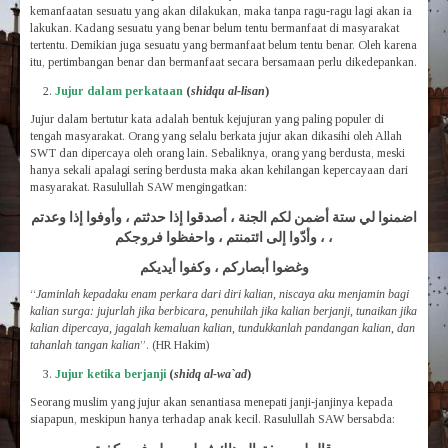
kemanfaatan sesuatu yang akan dilakukan, maka tanpa ragu-ragu lagi akan ia
lakukan. Kadang sesuatu yang benar belum tentu bermanfaat di masyarakat
tertentu. Demikian juga sesuatu yang bermanfaat belum tentu benar. Oleh karena
itu, pertimbangan benar dan bermanfaat secara bersamaan perlu dikedepankan.
Jujur dalam perkataan
(
shidqu al-lisan
)
Jujur dalam bertutur kata adalah bentuk kejujuran yang paling populer di
tengah masyarakat. Orang yang selalu berkata jujur akan dikasihi oleh Allah
SWT dan dipercaya oleh orang lain. Sebaliknya, orang yang berdusta, meski
hanya sekali apalagi sering berdusta maka akan kehilangan kepercayaan dari
masyarakat. Rasulullah SAW mengingatkan:
اضمنوا لي ستة أضمن لكم الجنة ، أصدقوا إذا حدثتم ، وأوفوا إذا وعدتم
، وأدّوا إلى ائتمنتم ، واحفظوا فروجكم ،
وغضوا أبصاركم ، وكفوا أيديكم
“
Jaminlah kepadaku enam perkara dari diri kalian, niscaya aku menjamin bagi
kalian surga: jujurlah jika berbicara, penuhilah jika kalian berjanji, tunaikan jika
kalian dipercaya, jagalah kemaluan kalian, tundukkanlah pandangan kalian, dan
tahanlah tangan kalian
”. (HR Hakim)
Jujur ketika berjanji
(
shidq al-wa`ad
)
Seorang muslim yang jujur akan senantiasa menepati janji-janjinya kepada
siapapun, meskipun hanya terhadap anak kecil. Rasulullah SAW bersabda:
من قال لصبي : تعال هاك ثم لم يعطه فهي كذبة