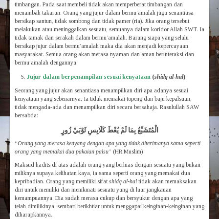
timbangan. Pada saat membeli tidak akan memperberat timbangan dan
menambah takaran. Orang yang jujur dalam bermu’amalah juga senantiasa
bersikap santun, tidak sombong dan tidak pamer (ria). Jika orang tersebut
melakukan atau meninggalkan sesuatu, semuanya dalam koridor Allah SWT. Ia
tidak tamak dan serakah dalam bermu’amalah. Barang siapa yang selalu
bersikap jujur dalam bermu’amalah maka dia akan menjadi kepercayaan
masyarakat. Semua orang akan merasa nyaman dan aman berinteraksi dan
bermu’amalah dengannya.
Jujur dalam berpenampilan sesuai kenyataan
(
shidq al-hal
)
Seorang yang jujur akan senantiasa menampilkan diri apa adanya sesuai
kenyataan yang sebenarnya. Ia tidak memakai topeng dan baju kepalsuan,
tidak mengada-ada dan menampilkan diri secara bersahaja. Rasulullah SAW
bersabda:
الْمُتَشَبِّعُ بِمَا لَمْ يُعْطَ كَلَابِسِ ثَوْبَيْ زُورٍ
“
Orang yang merasa kenyang dengan apa yang tidak diterimanya sama seperti
orang yang memakai dua pakaian palsu
” (HR.Muslim)
Maksud hadits di atas adalah orang yang berhias dengan sesuatu yang bukan
miliknya supaya kelihatan kaya, ia sama seperti orang yang memakai dua
kepribadian. Orang yang memiliki sifat
shidq al-hal
tidak akan memaksakan
diri untuk memiliki dan menikmati sesuatu yang di luar jangkauan
kemampuannya. Dia sudah merasa cukup dan bersyukur dengan apa yang
telah dimilikinya, sembari berikhtiar untuk menggapai keinginan-keinginan yang
diharapkannya.