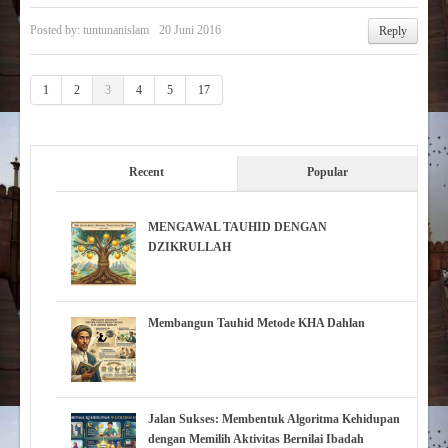
Posted by:
tuntunanislam
20 Juni 2016
Reply
1
2
3
4
5
17
Recent
Popular
MENGAWAL TAUHID DENGAN
DZIKRULLAH
Membangun Tauhid Metode KHA Dahlan
Jalan Sukses: Membentuk Algoritma Kehidupan
dengan Memilih Aktivitas Bernilai Ibadah