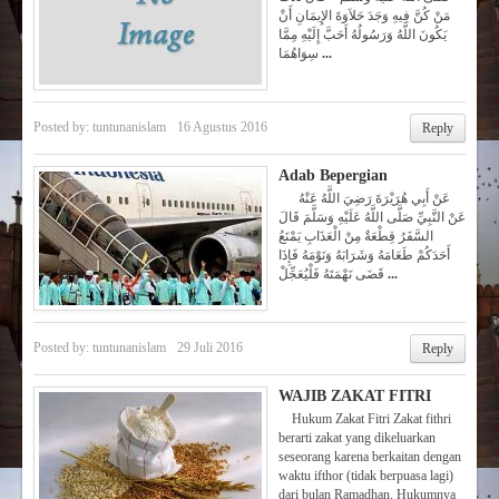
مَنْ كُنَّ فِيهِ وَجَدَ حَلاَوَةَ الإِيمَانِ أَنْ
يَكُونَ اللَّهُ وَرَسُولُهُ أَحَبَّ إِلَيْهِ مِمَّا
سِوَاهُمَا
...
Posted by:
tuntunanislam
16 Agustus 2016
Reply
Adab Bepergian
عَنْ أَبِي هُرَيْرَةَ رَضِيَ اللَّهُ عَنْهُ
عَنْ النَّبِيِّ صَلَّى اللَّهُ عَلَيْهِ وَسَلَّمَ قَالَ
السَّفَرُ قِطْعَةٌ مِنْ الْعَذَابِ يَمْنَعُ
أَحَدَكُمْ طَعَامَهُ وَشَرَابَهُ وَنَوْمَهُ فَإِذَا
قَضَى نَهْمَتَهُ فَلْيُعَجِّلْ
...
Posted by:
tuntunanislam
29 Juli 2016
Reply
WAJIB ZAKAT FITRI
Hukum Zakat Fitri Zakat fithri
berarti zakat yang dikeluarkan
seseorang karena berkaitan dengan
waktu ifthor (tidak berpuasa lagi)
dari bulan Ramadhan. Hukumnya