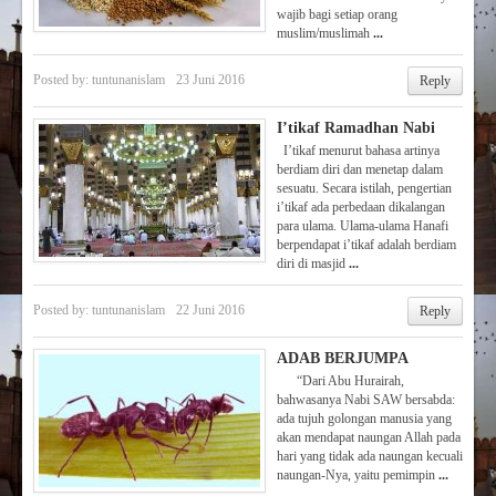
wajib bagi setiap orang
muslim/muslimah
...
Posted by:
tuntunanislam
23 Juni 2016
Reply
I’tikaf Ramadhan Nabi
I’tikaf menurut bahasa artinya
berdiam diri dan menetap dalam
sesuatu. Secara istilah, pengertian
i’tikaf ada perbedaan dikalangan
para ulama. Ulama-ulama Hanafi
berpendapat i’tikaf adalah berdiam
diri di masjid
...
Posted by:
tuntunanislam
22 Juni 2016
Reply
ADAB BERJUMPA
“Dari Abu Hurairah,
bahwasanya Nabi SAW bersabda:
ada tujuh golongan manusia yang
akan mendapat naungan Allah pada
hari yang tidak ada naungan kecuali
naungan-Nya, yaitu pemimpin
...