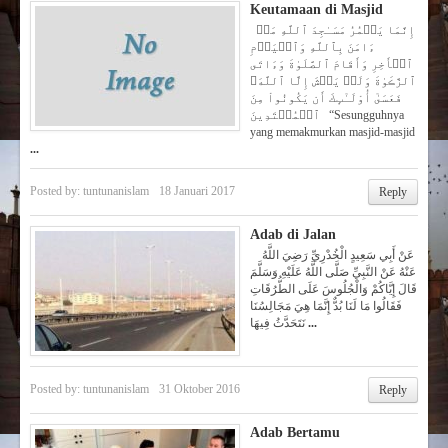
Keutamaan di Masjid
إِنَّمَا يَعۡمُرُ مَسَـٰجِدَ ٱللَّهِ مَنۡ
ءَامَنَ بِٱللَّهِ وَٱلۡيَوۡمِ
ٱلۡأَخِرِ وَأَقَامَ ٱلصَّلَوٰةَ وَءَاتَى
ٱلزَّڪَوٰةَ وَلَمۡ يَخۡشَ إِلَّا ٱللَّهَ‌ۖ
فَعَسَىٰٓ أُوْلَـٰٓٮِٕكَ أَن يَكُونُواْ مِنَ
ٱلۡمُهۡتَدِينَ “Sesungguhnya
yang memakmurkan masjid-masjid
...
Posted by:
tuntunanislam
18 Januari 2017
Reply
Adab di Jalan
عَنْ أَبِي سَعِيدٍ الْخُدْرِيِّ رَضِيَ اللَّهُ
عَنْهُ عَنْ النَّبِيِّ صَلَّى اللَّهُ عَلَيْهِ وَسَلَّمَ
قَالَ إِيَّاكُمْ وَالْجُلُوسَ عَلَى الطُّرُقَاتِ
فَقَالُوا مَا لَنَا بُدٌّ إِنَّمَا هِيَ مَجَالِسُنَا
نَتَحَدَّثُ فِيهَا
...
Posted by:
tuntunanislam
31 Oktober 2016
Reply
Adab Bertamu