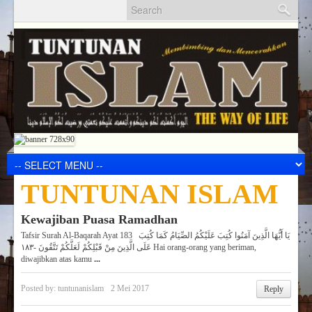
TUNTUNAN ISLAM
Kewajiban Puasa Ramadhan
Tafsir Surah Al-Baqarah Ayat 183 يَا أَيُّهَا الَّذِينَ آمَنُوا كُتِبَ عَلَيْكُمُ الصِّيَامُ كَمَا كُتِبَ
عَلَى الَّذِينَ مِنْ قَبْلِكُمْ لَعَلَّكُمْ تَتَّقُونَ -١٨٣ Hai orang-orang yang beriman,
diwajibkan atas kamu
...
Posted by:
tuntunanislam
2 Mei 2017
Reply