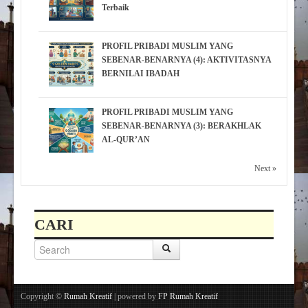
Terbaik
PROFIL PRIBADI MUSLIM YANG
SEBENAR-BENARNYA (4): AKTIVITASNYA
BERNILAI IBADAH
PROFIL PRIBADI MUSLIM YANG
SEBENAR-BENARNYA (3): BERAKHLAK
AL-QUR’AN
Next »
CARI
Copyright ©
Rumah Kreatif
| powered by
FP Rumah Kreatif