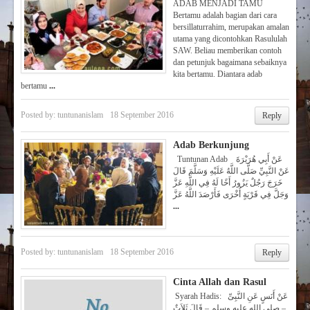
ADAB MENJADI TAMU
Bertamu adalah bagian dari cara
bersillaturrahim, merupakan amalan
utama yang dicontohkan Rasululah
SAW. Beliau memberikan contoh
dan petunjuk bagaimana sebaiknya
kita bertamu. Diantara adab
bertamu
...
Posted by:
tuntunanislam
18 September 2016
Reply
Adab Berkunjung
Tuntunan Adab عَنْ أَبِي هُرَيْرَةَ
عَنْ النَّبِيِّ صَلَّى اللَّهُ عَلَيْهِ وَسَلَّمَ قَالَ
خَرَجَ رَجُلٌ يَزُورُ أَخًا لَهُ فِي اللَّهِ عَزَّ
وَجَلَّ فِي قَرْيَةٍ أُخْرَى فَأَرْصَدَ اللَّهُ عَزَّ
...
Posted by:
tuntunanislam
18 September 2016
Reply
Cinta Allah dan Rasul
Syarah Hadis: عَنْ أَنَسٍ عَنِ النَّبِىِّ
– صلى الله عليه وسلم – قَالَ ثَلاَثٌ