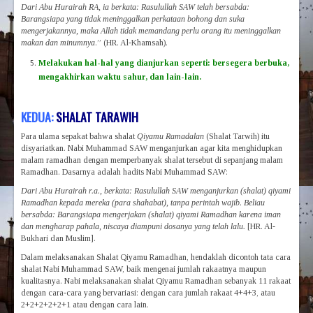
Dari Abu Hurairah RA, ia berkata: Rasulullah SAW telah bersabda:
Barangsiapa yang tidak meninggalkan perkataan bohong dan suka
mengerjakannya, maka Allah tidak memandang perlu orang itu meninggalkan
makan dan minumnya
.” (HR. Al-Khamsah).
Melakukan hal-hal yang dianjurkan seperti: bersegera berbuka,
mengakhirkan waktu sahur, dan lain-lain.
KEDUA:
SHALAT TARAWIH
Para ulama sepakat bahwa shalat
Qiyamu Ramadalan
(Shalat Tarwih) itu
disyariatkan. Nabi Muhammad SAW menganjurkan agar kita menghidupkan
malam ramadhan dengan memperbanyak shalat tersebut di sepanjang malam
Ramadhan. Dasarnya adalah hadits Nabi Muhammad SAW:
Dari Abu Hurairah r.a., berkata: Rasulullah SAW menganjurkan (shalat) qiyami
Ramadhan kepada mereka (para shahabat), tanpa perintah wajib. Beliau
bersabda: Barangsiapa mengerjakan (shalat) qiyami Ramadhan karena iman
dan mengharap pahala, niscaya diampuni dosanya yang telah lalu.
[HR. Al-
Bukhari dan Muslim].
Dalam melaksanakan Shalat Qiyamu Ramadhan, hendaklah dicontoh tata cara
shalat Nabi Muhammad SAW, baik mengenai jumlah rakaatnya maupun
kualitasnya. Nabi melaksanakan shalat Qiyamu Ramadhan sebanyak 11 rakaat
dengan cara-cara yang bervariasi: dengan cara jumlah rakaat 4+4+3, atau
2+2+2+2+2+1 atau dengan cara lain.