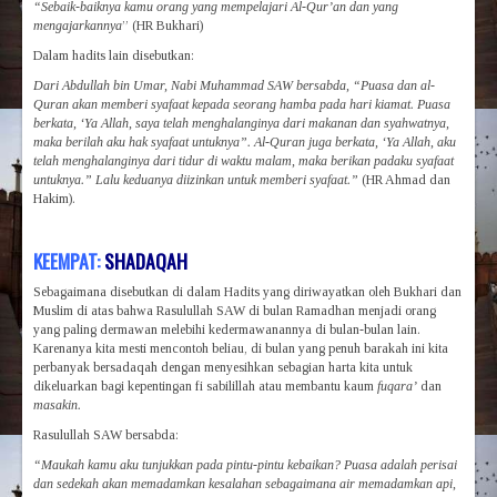
“Sebaik-baiknya kamu orang yang mempelajari Al-Qur’an dan yang
mengajarkannya
” (HR Bukhari)
Dalam hadits lain disebutkan:
Dari Abdullah bin Umar, Nabi Muhammad SAW bersabda, “Puasa dan al-
Quran akan memberi syafaat kepada seorang hamba pada hari kiamat. Puasa
berkata, ‘Ya Allah, saya telah menghalanginya dari makanan dan syahwatnya,
maka berilah aku hak syafaat untuknya”. Al-Quran juga berkata, ‘Ya Allah, aku
telah menghalanginya dari tidur di waktu malam, maka berikan padaku syafaat
untuknya.” Lalu keduanya diizinkan untuk memberi syafaat.”
(HR Ahmad dan
Hakim).
KEEMPAT:
SHADAQAH
Sebagaimana disebutkan di dalam Hadits yang diriwayatkan oleh Bukhari dan
Muslim di atas bahwa Rasulullah SAW di bulan Ramadhan menjadi orang
yang paling dermawan melebihi kedermawanannya di bulan-bulan lain.
Karenanya kita mesti mencontoh beliau, di bulan yang penuh barakah ini kita
perbanyak bersadaqah dengan menyesihkan sebagian harta kita untuk
dikeluarkan bagi kepentingan fi sabilillah atau membantu kaum
fuqara’
dan
masakin.
Rasulullah SAW bersabda:
“Maukah kamu aku tunjukkan pada pintu-pintu kebaikan? Puasa adalah perisai
dan sedekah akan memadamkan kesalahan sebagaimana air memadamkan api,