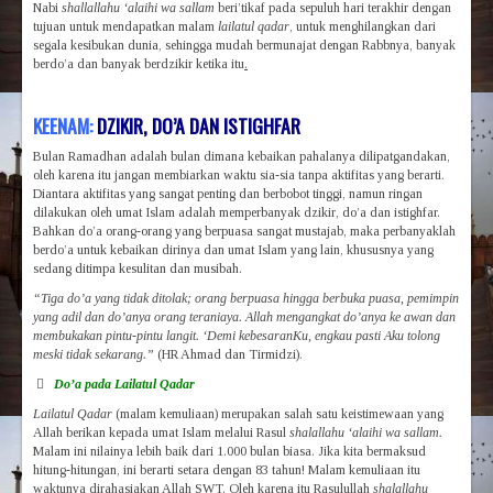
Nabi
shallallahu ‘alaihi wa sallam
beri’tikaf pada sepuluh hari terakhir dengan
tujuan untuk mendapatkan malam
lailatul qadar
, untuk menghilangkan dari
segala kesibukan dunia, sehingga mudah bermunajat dengan Rabbnya, banyak
berdo’a dan banyak berdzikir ketika itu
.
KEENAM:
DZIKIR, DO’A DAN ISTIGHFAR
Bulan Ramadhan adalah bulan dimana kebaikan pahalanya dilipatgandakan,
oleh karena itu jangan membiarkan waktu sia-sia tanpa aktifitas yang berarti.
Diantara aktifitas yang sangat penting dan berbobot tinggi, namun ringan
dilakukan oleh umat Islam adalah memperbanyak dzikir, do’a dan istighfar.
Bahkan do’a orang-orang yang berpuasa sangat mustajab, maka perbanyaklah
berdo’a untuk kebaikan dirinya dan umat Islam yang lain, khususnya yang
sedang ditimpa kesulitan dan musibah.
“Tiga do’a yang tidak ditolak; orang berpuasa hingga berbuka puasa, pemimpin
yang adil dan do’anya orang teraniaya. Allah mengangkat do’anya ke awan dan
membukakan pintu-pintu langit. ‘Demi kebesaranKu, engkau pasti Aku tolong
meski tidak sekarang.”
(HR Ahmad dan Tirmidzi).

Do’a pada Lailatul Qadar
Lailatul Qadar
(malam kemuliaan) merupakan salah satu keistimewaan yang
Allah berikan kepada umat Islam melalui Rasul
shalallahu ‘alaihi wa sallam.
Malam ini nilainya lebih baik dari 1.000 bulan biasa. Jika kita bermaksud
hitung-hitungan, ini berarti setara dengan 83 tahun! Malam kemuliaan itu
waktunya dirahasiakan Allah SWT. Oleh karena itu Rasulullah
shalallahu