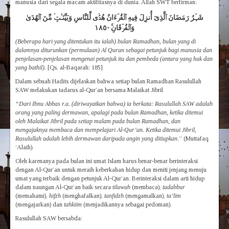
manusia dari segala macam aktifitasnya di dunia. Allah SWT berfirman:
شَہۡرُ رَمَضَانَ ٱلَّذِىٓ أُنزِلَ فِيهِ ٱلۡقُرۡءَانُ هُدً۬ى لِّلنَّاسِ وَبَيِّنَـٰتٍ۬ مِّنَ ٱلۡهُدَىٰ
وَٱلۡفُرۡقَانِ‌ۚ -١٨٥
(Beberapa hari yang ditentukan itu ialah) bulan Ramadhan, bulan yang di
dalamnya diturunkan (permulaan) Al Quran sebagai petunjuk bagi manusia dan
penjelasan-penjelasan mengenai petunjuk itu dan pembeda (antara yang hak dan
yang bathil).
[Qs. al-Baqarah: 185]
Dalam sebuah Hadits dijelaskan bahwa setiap bulan Ramadhan Rasulullah
SAW melakukan tadarus al-Qur’an bersama Malaikat Jibril
“Dari Ibnu Abbas r.a. (diriwayatkan bahwa) ia berkata: Rasulullah SAW adalah
orang yang paling dermawan, apalagi pada bulan Ramadhan, ketika ditemui
oleh Malaikat Jibril pada setiap malam pada bulan Ramadhan, dan
mengajaknya membaca dan mempelajari Al-Qur’an. Ketika ditemui Jibril,
Rasulullah adalah lebih dermawan daripada angin yang ditiupkan
.” (Muttafaq
‘Alaih).
Oleh karenanya pada bulan ini umat Islam harus benar-benar berinteraksi
dengan Al-Qur’an untuk meraih keberkahan hidup dan meniti jenjang menuju
umat yang terbaik dengan petunjuk Al-Qur’an. Berinteraksi dalam arti hidup
dalam naungan Al-Qur’an baik secara
tilawah
(membaca),
tadabbur
(memahami),
hifzh
(menghafalkan),
tanfidzh
(mengamalkan),
ta’lim
(mengajarkan) dan
tahkiim
(menjadikannya sebagai pedoman).
Rasulullah SAW bersabda: