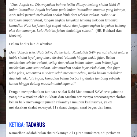
“Dari Aisyah ra. Diriwayatkan bahwa ketika ditanya tentang shalat Nabi di
bulan Ramadhan Aisyah berkata: pada bulan Ramadhan maupun yang lainnya,
Nabi tidak pernah melakukan shalat lebih dari sebelas rakaat. Nabi SAW
kerjakan empat rakaat, jangan engkau tanyakan tentang elok dan lamanya,
kemudian Nabi kerjakan lagi empat rakaat dan jangan engkau tanyakan tentang
elok dan lamanya. Lalu Nabi kerjakan shalat tiga rakaat”
. (HR. Bukhari dan
Muslim).
Dalam hadits lain disebutkan:
Dari ‘Aisyah isteri Nabi SAW, dia berkata; Rasulullah SAW pernah shalat antara
habis shalat isya’ yang biasa disebut ‘atamah hingga waktu fajar. Beliau
melakukan sebelas rakaat, setiap dua rakaat beliau salam, dan beliau juga
melakukan witir satu rakaat. Jika muadzin shalat fajar telah diam, dan fajar
telah jelas, sementara muadzin telah menemui beliau, maka beliau melakukan
dua kali raka’at ringan, kemudian beliau berbaring diatas lambung sebelah
kanan hingga datang muadzin untuk iqamat
.”
Dengan memperhatikan tatacara shalat Nabi Muhammad SAW sebagaimana
yang diriwayatkan oleh Bukhari dan Muslim semestinya seseorang meneladani
beliau baik menyangkut jumlah rakaatnya maupun kualitasnya, yakni
melaksakan shalat sebanyak 11 rakaat dengan amat bagus dan lama.
KETIGA:
TADARUS
Ramadhan adalah bulan diturunkannya Al-Quran untuk menjadi pedoman