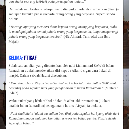
dan shalat seorang laki-laki pada pertengahan malam.
”
Dan salah satu bentuk shadaqah yang dianjurkan adalah memberikan
ifth
a
r
(=
santapan berbuka puasa) kepada orang-orang yang berpuasa. Seperti sabda
beliau:
“Barangsiapa yang memberi ifth
a
r kepada orang-orang yang berpuasa, maka
ia mendapat pahala senilai pahala orang yang berpuasa itu, tanpa mengurangi
pahala orang yang berpuasa tersebut”
(HR. Ahmad, Turmudzi dan Ibnu
Majah).
KELIMA:
I’TIKAF
Salah satu amaliah yang dicontohkan oleh nabi Muhammad SAW di bulan
Ramadhan adalah mendekatkan diri kepada Allah dengan cara i‘tikaf di
masjid, Dalam sebuah Hadist disebutkan:
“Dari Ibnu Umar RA (diriwayatkan bahwa) ia berkata: Rasulullah SAW selalu
beri‘tikaf pada sepuluh hari yang penghabisan di bulan Ramadhan.”
(Muttafaq
‘Alaih).
Waktu i’tikaf yang lebih afdhol adalah di akhir-akhir ramadhan (10 hari
terakhir bulan Ramadhan) sebagaimana hadits ‘Aisyah, ia berkata,
“
Nabi shallallahu ‘alaihi wa sallam beri’tikaf pada sepuluh hari yang akhir dari
Ramadhan hingga wafatnya kemudian isteri-isteri beliau pun beri’tikaf setelah
kepergian beliau
.”