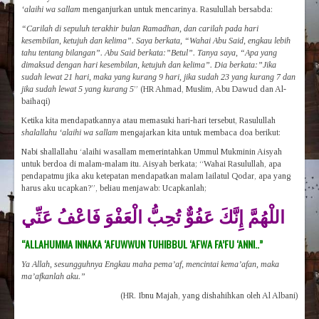
‘alaihi wa sallam
menganjurkan untuk mencarinya. Rasulullah bersabda:
“Carilah di sepuluh terakhir bulan Ramadhan, dan carilah pada hari
kesembilan, ketujuh dan kelima”. Saya berkata, “Wahai Abu Said, engkau lebih
tahu tentang bilangan”. Abu Said berkata:”Betul”. Tanya saya, “Apa yang
dimaksud dengan hari kesembilan, ketujuh dan kelima”. Dia berkata:”Jika
sudah lewat 21 hari, maka yang kurang 9 hari, jika sudah 23 yang kurang 7 dan
jika sudah lewat 5 yang kurang 5
” (HR Ahmad, Muslim, Abu Dawud dan Al-
baihaqi)
Ketika kita mendapatkannya atau memasuki hari-hari tersebut, Rasulullah
shalallahu ‘alaihi wa sallam
mengajarkan kita untuk membaca doa berikut:
Nabi shallallahu ‘alaihi wasallam memerintahkan Ummul Mukminin Aisyah
untuk berdoa di malam-malam itu. Aisyah berkata; “Wahai Rasulullah, apa
pendapatmu jika aku ketepatan mendapatkan malam lailatul Qodar, apa yang
harus aku ucapkan?”, beliau menjawab: Ucapkanlah;
اللْهُمَّ إِنَّكَ عَفُوٌّ تُحِبُّ الْعَفْوَ فَاعْفُ عَنِّي
“ALLAHUMMA INNAKA ‘AFUWWUN TUHIBBUL ‘AFWA FA’FU ‘ANNI..”
Ya Allah, sesungguhnya Engkau maha pema’af, mencintai kema’afan, maka
ma’afkanlah aku.”
(HR. Ibnu Majah, yang dishahihkan oleh Al Albani)