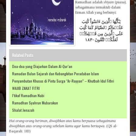
Ramadhan adalah
shiyam
(puasa),
sebagaimana termaktub dalam
firman Allah yang berbunyi:
يَـٰٓأَيُّهَا ٱلَّذِينَ ءَامَنُواْ كُتِبَ
عَلَيۡڪُمُ ٱلصِّيَامُ كَمَا كُتِبَ
عَلَى ٱلَّذِينَ مِن قَبۡلِڪُمۡ
لَعَلَّكُمۡ تَتَّقُونَ -١٨٣
Related Posts
Doa-doa yang Diajarkan Dalam Al-Qur’an
Ramadan Bulan Sejarah dan Kebangkitan Peradaban Islam
Penyambutan Khusus di Pintu Surga “Ar-Rayyan” – Khutbah Idul Fithri
WAJIB ZAKAT FITRI
I’tikaf Ramadhan Nabi
Ramadhan Syahrun Mubarakun
Shalat Jenazah
Hai orang-orang beriman, diwajibkan atas kamu berpuasa sebagaimana
diwajibkan atas orang-orang sebelum kamu agar kamu bertaqwa
. (QS al-
Baqarah: 183)