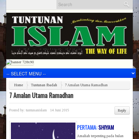
Home
Tuntunan Ibadah
7 Amalan Utama Ramadhan
7 Amalan Utama Ramadhan
Posted by:
tuntunanislam
14 Juni 2015
Reply
PERTAMA:
SHIYAM
Amaliah terpenting pada bulan