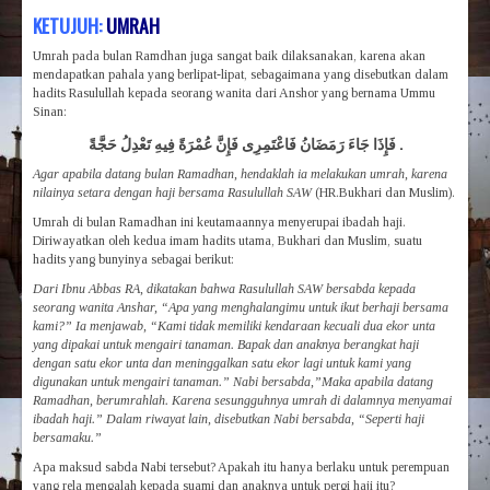
KETUJUH:
UMRAH
Umrah pada bulan Ramdhan juga sangat baik dilaksanakan, karena akan
mendapatkan pahala yang berlipat-lipat, sebagaimana yang disebutkan dalam
hadits Rasulullah kepada seorang wanita dari Anshor yang bernama Ummu
Sinan:
فَإِذَا جَاءَ رَمَضَانُ فَاعْتَمِرِى فَإِنَّ عُمْرَةً فِيهِ تَعْدِلُ حَجَّةً .
Agar apabila datang bulan Ramadhan, hendaklah ia melakukan umrah, karena
nilainya setara dengan haji bersama Rasulullah SAW
(HR.Bukhari dan Muslim).
Umrah di bulan Ramadhan ini keutamaannya menyerupai ibadah haji.
Diriwayatkan oleh kedua imam hadits utama, Bukhari dan Muslim, suatu
hadits yang bunyinya sebagai berikut:
Dari Ibnu Abbas RA, dikatakan bahwa Rasulullah SAW bersabda kepada
seorang wanita Anshar, “Apa yang menghalangimu untuk ikut berhaji bersama
kami?” Ia menjawab, “Kami tidak memiliki kendaraan kecuali dua ekor unta
yang dipakai untuk mengairi tanaman. Bapak dan anaknya berangkat haji
dengan satu ekor unta dan meninggalkan satu ekor lagi untuk kami yang
digunakan untuk mengairi tanaman.” Nabi bersabda,”Maka apabila datang
Ramadhan, berumrahlah. Karena sesungguhnya umrah di dalamnya menyamai
ibadah haji.” Dalam riwayat lain, disebutkan Nabi bersabda, “Seperti haji
bersamaku.”
Apa maksud sabda Nabi tersebut? Apakah itu hanya berlaku untuk perempuan
yang rela mengalah kepada suami dan anaknya untuk pergi haji itu?