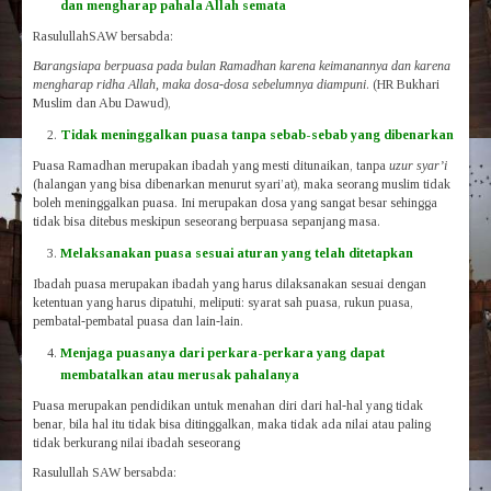
dan mengharap pahala Allah semata
RasulullahSAW bersabda:
Barangsiapa berpuasa pada bulan Ramadhan karena keimanannya dan karena
mengharap ridha Allah, maka dosa-dosa sebelumnya diampuni
. (HR Bukhari
Muslim dan Abu Dawud),
Tidak meninggalkan puasa tanpa sebab-sebab yang dibenarkan
Puasa Ramadhan merupakan ibadah yang mesti ditunaikan, tanpa
uzur syar’i
(halangan yang bisa dibenarkan menurut syari’at), maka seorang muslim tidak
boleh meninggalkan puasa. Ini merupakan dosa yang sangat besar sehingga
tidak bisa ditebus meskipun seseorang berpuasa sepanjang masa.
Melaksanakan puasa sesuai aturan yang telah ditetapkan
Ibadah puasa merupakan ibadah yang harus dilaksanakan sesuai dengan
ketentuan yang harus dipatuhi, meliputi: syarat sah puasa, rukun puasa,
pembatal-pembatal puasa dan lain-lain.
Menjaga puasanya dari perkara-perkara yang dapat
membatalkan atau merusak pahalanya
Puasa merupakan pendidikan untuk menahan diri dari hal-hal yang tidak
benar, bila hal itu tidak bisa ditinggalkan, maka tidak ada nilai atau paling
tidak berkurang nilai ibadah seseorang
Rasulullah SAW bersabda: