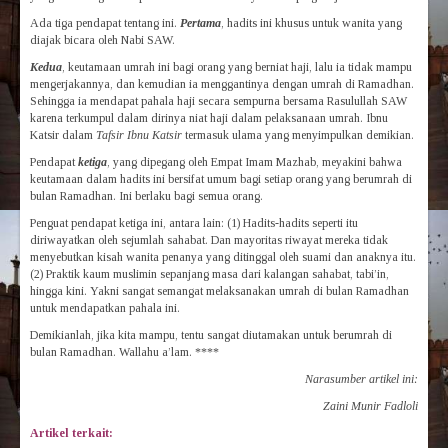
Ada tiga pendapat tentang ini.
Pertama
, hadits ini khusus untuk wanita yang
diajak bicara oleh Nabi SAW.
Kedua
, keutamaan umrah ini bagi orang yang berniat haji, lalu ia tidak mampu
mengerjakannya, dan kemudian ia menggantinya dengan umrah di Ramadhan.
Sehingga ia mendapat pahala haji secara sempurna bersama Rasulullah SAW
karena terkumpul dalam dirinya niat haji dalam pelaksanaan umrah. Ibnu
Katsir dalam
Tafsir Ibnu Katsir
termasuk ulama yang menyimpulkan demikian.
Pendapat
ketiga
, yang dipegang oleh Empat Imam Mazhab, meyakini bahwa
keutamaan dalam hadits ini bersifat umum bagi setiap orang yang berumrah di
bulan Ramadhan. Ini berlaku bagi semua orang.
Penguat pendapat ketiga ini, antara lain: (1) Hadits-hadits seperti itu
diriwayatkan oleh sejumlah sahabat. Dan mayoritas riwayat mereka tidak
menyebutkan kisah wanita penanya yang ditinggal oleh suami dan anaknya itu.
(2) Praktik kaum muslimin sepanjang masa dari kalangan sahabat, tabi’in,
hingga kini. Yakni sangat semangat melaksanakan umrah di bulan Ramadhan
untuk mendapatkan pahala ini.
Demikianlah, jika kita mampu, tentu sangat diutamakan untuk berumrah di
bulan Ramadhan. Wallahu a’lam. ****
Narasumber artikel ini:
Zaini Munir Fadloli
Artikel terkait: