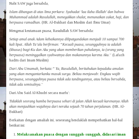
Nabi SAW juga bersabda,
Islam dibangun di atas lima perkara: Syahadat ‘laa ilaha illallah’ dan bahwa
Muhammad adalah Rasulullah, me­ne­­gakkan shalat, menunaikan zakat, haji, dan
berpuasa ramadhan.
(HR. Al-Bukhari dan Muslim dari Ibnu Umar)
Mengenai keutamaan puasa, Rasulullah SAW bersabda:
Setiap amal anak Adam kebaikannya dilipatgandakan menjadi 10 sampai 700
kali lipat. Allah Ta’ala berfirman: “Kecuali puasa, sesungguhnya ia ada­lah
(khusus) bagi-Ku dan Aku yang akan memberikan pahalanya, ia (orang yang
berpuasa) meninggalkan syahwatnya dan makanannya karena Aku
.” (Lafazh
hadits dari Imam Muslim)
Dari Abu Umamah, berkata:” Ya, Rasulullah, beritahukan kepadaku amalan
yang akan mengantarkanku masuk surga. Beliau menjawab: Eng­kau wajib
berpuasa, sesungguhnya puasa tidak ada tandingannya, atau be­liau bersabda,
tidak ada semisalnya
.”
Dari Abu Said Al-Khudri secara marfu’:
Tidaklah seorang hamba berpuasa sehari di jalan Allah kecuali karenanya Allah
akan menjauhkan wajahnya dari neraka sejauh 70 tahun perja­lanan.
(HR. Al-
Bukhari)
Berkaitan dengan amaliah ini, seseorang hendaklah memperhatikan hal-hal
berikut ini:
Melaksanakan puasa dengan sungguh-sungguh, didasari iman